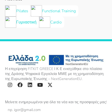
Pilates
Functional Training
Γυμναστική
Cardio
Η επιχείρηση FITKIT GREECE Ι Κ Ε ενισχύθηκε στο πλαίσιο
της Δράσης Ψηφιακά Εργαλεία ΜΜΕ με τη χρηματοδότηση
της Ευρωπαϊκής Ένωσης – NextGenerationEU.
I
F
L
Y
X
n
a
i
o
-
s
c
n
u
t
Μείνετε ενημερωμένοι για όλα τα νέα και τις προσφορές μας!
t
e
k
t
w
Email
a
b
e
u
i