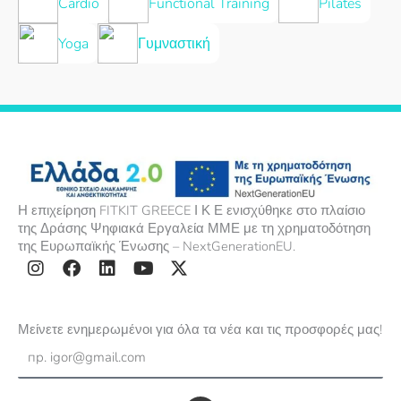
Cardio
Functional Training
Pilates
Yoga
Γυμναστική
Η επιχείρηση FITKIT GREECE Ι Κ Ε ενισχύθηκε στο πλαίσιο
της Δράσης Ψηφιακά Εργαλεία ΜΜΕ με τη χρηματοδότηση
της Ευρωπαϊκής Ένωσης – NextGenerationEU.
I
F
L
Y
X
n
a
i
o
-
s
c
n
u
t
Μείνετε ενημερωμένοι για όλα τα νέα και τις προσφορές μας!
t
e
k
t
w
Email
a
b
e
u
i
g
o
d
b
t
r
o
i
e
t
Submit