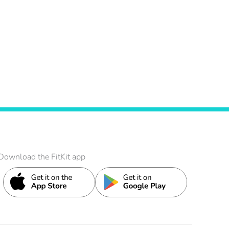
Download the FitKit app
it