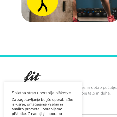
FitKit je mobilna aplikacija za fitnes in dobro počutje
Spletna stran uporablja piškotke
ki vam omogoča, da skrbite za svoje telo in duha,
kadar koli in kjer koli.
Za zagotavljanje boljše uporabniške
izkušnje, prilagajanje vsebin in
analizo prometa uporabljamo
I
F
L
Y
X
piškotke. Z nadaljnjo uporabo
n
a
i
o
-