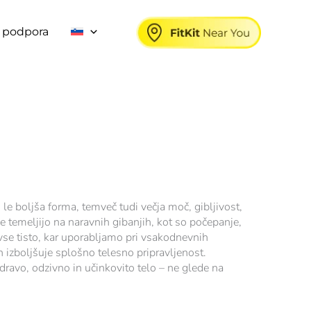
 podpora
 le boljša forma, temveč tudi večja moč, gibljivost,
je temeljijo na naravnih gibanjih, kot so počepanje,
j vse tisto, kar uporabljamo pri vsakodnevnih
 izboljšuje splošno telesno pripravljenost.
zdravo, odzivno in učinkovito telo – ne glede na