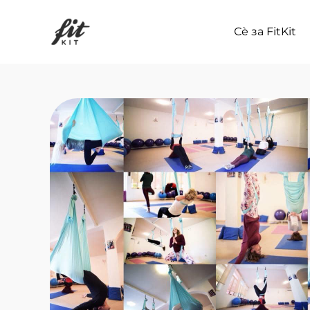
Skip
to
Сѐ за FitKit
content