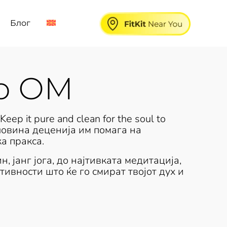
Блог
ио ОМ
eep it pure and clean for the soul to
половина деценија им помага на
а пракса.
н, јанг јога, до најтивката медитација,
ивности што ќе го смират твојот дух и