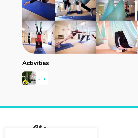
Activities
Јога