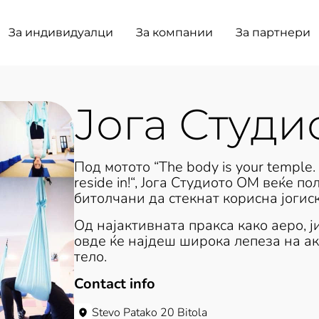
За индивидуалци
За компании
За партнери
Јога Студ
Под мотото “The body is your temple. K
reside in!“, Јога Студиото ОМ веќе 
битолчани да стекнат корисна јогиск
Од најактивната пракса како аеро, ји
овде ќе најдеш широка лепеза на акт
тело.
Contact info
Stevo Patako 20 Bitola