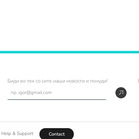
Биди во тек со сите наши новости и понуди!
Subm
Email
Help & Support
Contact