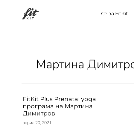
Skip
to
Сѐ за FitKit
content
Мартина Димитр
FitKit Plus Prenatal yoga
програма на Мартина
Димитров
април 20, 2021