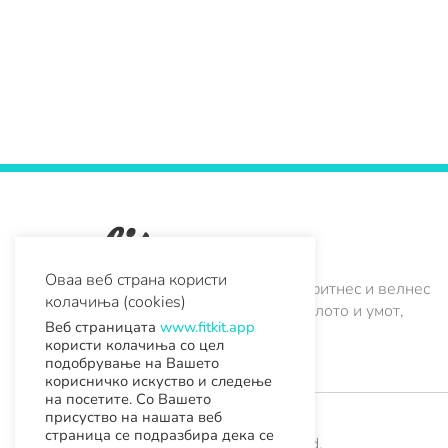
Оваа веб страна користи
FitKit е мобилна апликација за фитнес и велнес
колачиња (cookies)
што ти овозможува грижа за телото и умот,
Веб страницата
www.fitkit.app
секогаш и секаде.
користи колачиња со цел
подобрување на Вашето
I
F
L
Y
X
корисничко искуство и следење
n
a
i
o
-
на посетите. Со Вашето
присуство на нашата веб
s
c
n
u
t
страница се подразбира дека се
t
e
k
t
w
© 2026 FitKit. All Rights Reserved.