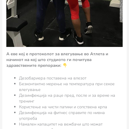
А еве кој е протоколот за влегување во Атлета и
начинот на кој што студиото ги почитува
здравствените препораки:
Дезобариера поставена на влезот
Безконтактно мерење на температура при секое
влегување
Дезинфекција на раце пред, после и за време на
тренинг
Користење на чисти патики и сопствена крпа
Дезинфекција на фитнес справите по нивна
употреба
Намален капацитет на вежбачи што можат