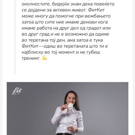
околностите, бидејќи знам дека повеќето
се дојдени за активен живот. ФитКит
може многу да помогне при вежбањето
затоа што сите ние имаме денови кога
имаме работа на друг дел од градот или
во друг град и не е возможно да одиме
во теретана тој ден, ама затоа е тука
ФитКит — одиш во теретаната што ти е
најблиску во тој момент и не губиш
тренинг.