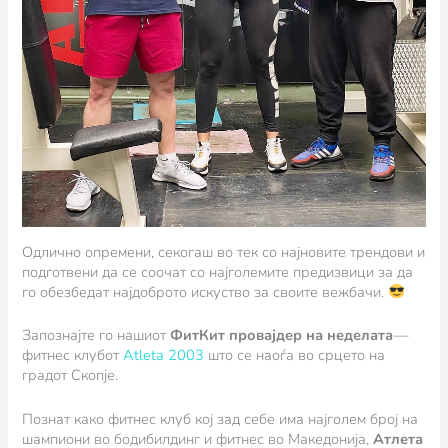
Одлично опремени, секогаш во тек со најновите трендови и
подготвени да се соочат со најголемите предизвици за да
го обезбедат најдоброто искуство за своите вежбачи.
Запознајте го нашиот
ФитКит провајдер на неделата
—
фитнес клубот
Atleta 2003
што се наоѓа во срцето на
градот Скопје.
Познат како фитнес клуб кој зад себе има најголем број на
шампиони во бодибилдинг и фитнес во Македонија,
Атлета