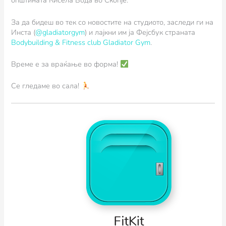
општината Кисела Вода во Скопје.
За да бидеш во тек со новостите на студиото, заследи ги на
Инста (
@gladiatorgym
) и лајкни им ја Фејсбук страната
Bodybuilding & Fitness club Gladiator Gym
.
Време е за враќање во форма!
Се гледаме во сала!