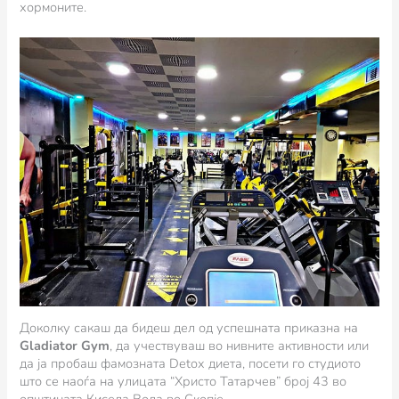
хормоните.
Доколку сакаш да бидеш дел од успешната приказна на
Gladiator Gym
, да учествуваш во нивните активности или
да ја пробаш фамозната Detox диета, посети го студиото
што се наоѓа на улицата “Христо Татарчев” број 43 во