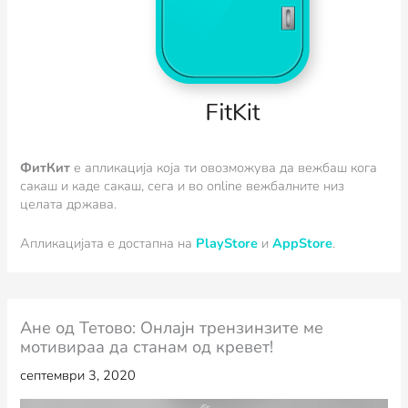
ФитКит
e апликација која ти овозможува да вежбаш кога
сакаш и каде сакаш, сега и во online вежбалните низ
целата држава.
Апликацијата е достапна на
PlayStore
и
AppStore
.
Ане од Тетово: Онлајн трензинзите ме
мотивираа да станам од кревет!
септември 3, 2020