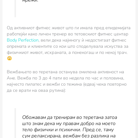
мрежи.
Од активниот фитнес живот што ги имала пред епидемијата
работејќи како личен тренер во тетовскиот фитнес центар
Body Perfection
, вели дека најмногу ѝ недостигаат фитнес
опремата и клиентите со кои што споделувала искуства за
физичкиот живот, исхраната, а понекогаш и по некој трач.
Вежбањето во теретана останува омилена активност на
Ане. Вежба по 3 до 4 пати во недела по час и половина,
најчесто пилатес и вежби со тежина (едвај чека повторно
да се врати на оваа рутина):
Обожавам да тренирам во теретана затоа
што знам дека му правам добро на моето
тело физички и психички. Пред се, таму
сум релаксирана, вежбам без разлика на