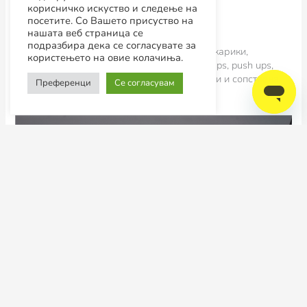
корисничко искуство и следење на
посетите. Со Вашето присуство на
нашата веб страница се
подразбира дека се согласувате за
Во
домашни услови
, од реквизити користи карики,
користењето на овие колачиња.
склекери и ластици, а најчесто вежба pull ups, push ups,
dips на карики и различни вежби со ластици и сопствена
Преференци
Се согласувам
тежина.