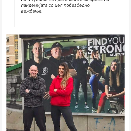
пандемијата со цел побезбедно
вежбање.