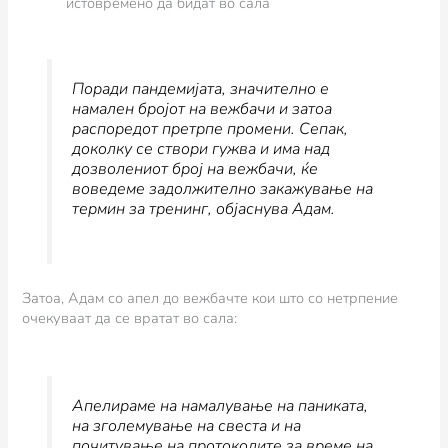
истовремено да бидат во сала
Поради пандемијата, значително е
намален бројот на вежбачи и затоа
распоредот претрпе промени. Сепак,
доколку се створи гужва и има над
дозволениот број на вежбачи, ќе
воведеме задолжително закажување на
термин за тренинг,
објаснува Адам
.
Затоа, Адам со апел до вежбачте кои што со нетрпение
очекуваат да се вратат во сала:
Апелираме на намалување на паниката,
на зголемување на свеста и на
почитување на протоколите за време на