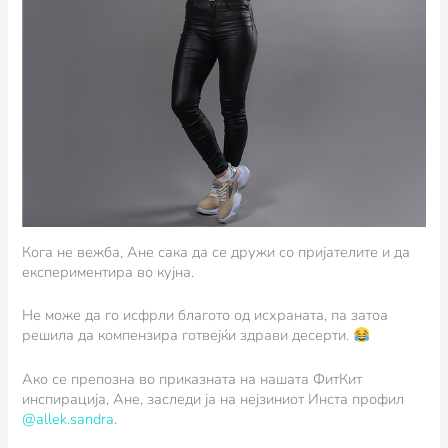
Кога не вежба, Ане сака да се дружи со пријателите и да
експериментира во кујна.
Не може да го исфрли благото од исхраната, па затоа
решила да компензира готвејќи здрави десерти.
Ако се препозна во приказната на нашата ФитКит
инспирација, Ане, заследи ја на нејзиниот Инста профил
@allek.sandra
.