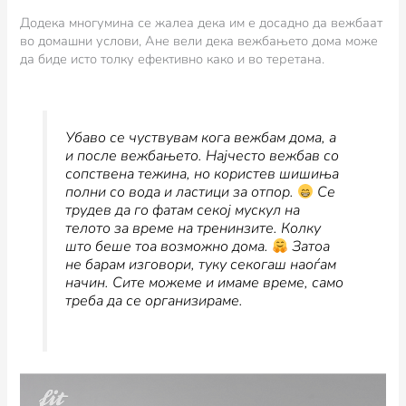
Додека многумина се жалеа дека им е досадно да вежбаат
во домашни услови, Ане вели дека вежбањето дома може
да биде исто толку ефективно како и во теретана.
Убаво се чуствувам кога вежбам дома, а
и после вежбањето. Најчесто вежбав со
сопствена тежина, но користев шишиња
полни со вода и ластици за отпор.
Се
трудев да го фатам секој мускул на
телото за време на тренинзите. Колку
што беше тоа возможно дома.
Затоа
не барам изговори, туку секогаш наоѓам
начин. Сите можеме и имаме време, само
треба да се организираме.