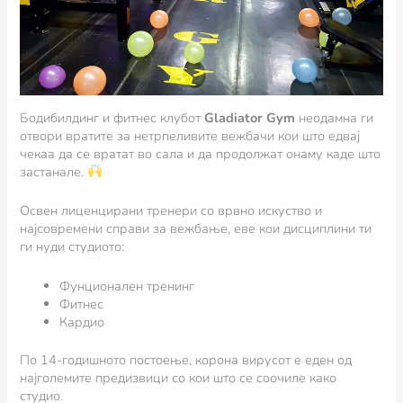
Бодибилдинг и фитнес клубот
Gladiator Gym
неодамна ги
отвори вратите за нетрпеливите вежбачи кои што едвај
чекаа да се вратат во сала и да продолжат онаму каде што
застанале.
Освен лиценцирани тренери со врвно искуство и
најсовремени справи за вежбање, еве кои дисциплини ти
ги нуди студиото:
Фунционален тренинг
Фитнес
Кардио
По 14-годишното постоење, корона вирусот е еден од
најголемите предизвици со кои што се соочиле како
студио.