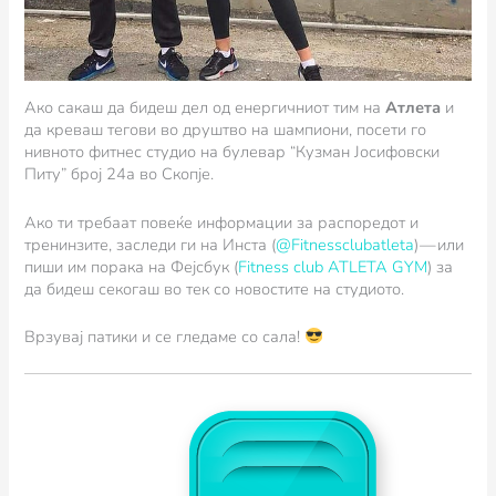
Ако сакаш да бидеш дел од енергичниот тим на
Атлета
и
да креваш тегови во друштво на шампиони, посети го
нивното фитнес студио на булевар “Кузман Јосифовски
Питу” број 24а во Скопје.
Ако ти требаат повеќе информации за распоредот и
тренинзите, заследи ги на Инста (
@Fitnessclubatleta
) — или
пиши им порака на Фејсбук (
Fitness club ATLETA GYM
) за
да бидеш секогаш во тек со новостите на студиото.
Врзувај патики и се гледаме со сала!