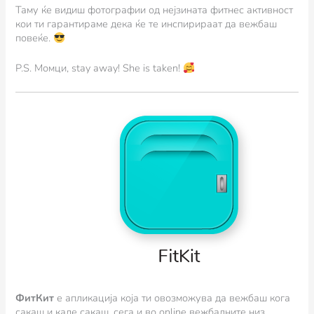
Таму ќе видиш фотографии од нејзината фитнес активност
кои ти гарантираме дека ќе те инспирираат да вежбаш
повеќе.
P.S. Момци, stay away! She is taken!
ФитКит
e апликација која ти овозможува да вежбаш кога
сакаш и каде сакаш, сега и во online вежбалните низ