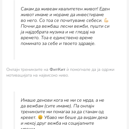
Сакам да живеам квалитетен живот! Еден
живот имаме и мораме да инвестираме
во него. Со тоа се почитуваме себеси.
Почни да вежбаш лесни вежби, пушти си
ја најдобрата музика и не гледај на
времето. Тоа е единствено време
поминато за себе и твоето здравје.
Онлајн тренинзите на
ФитКит
ѝ помогнале да ја одржи
мотивацијата на највисоко ниво.
Имаше денови кога не ми се мрда, а не
да вежбам (сите имаме). Па онлајн
тренинзите ми помагаа за да станам од
кревет.
Убаво ми беше да видам дека
и некој друг вежба на социјалните