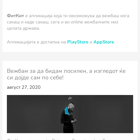
ФитКит
e апликација која ти овозможува да вежбаш кога
сакаш и каде сакаш, сега и во online вежбалните низ
целата држава.
Апликацијата е достапна на
PlayStore
и
AppStore
.
Вежбам за да бидам посилен, а изгледот ќе
си дојде сам по себе!
август 27, 2020