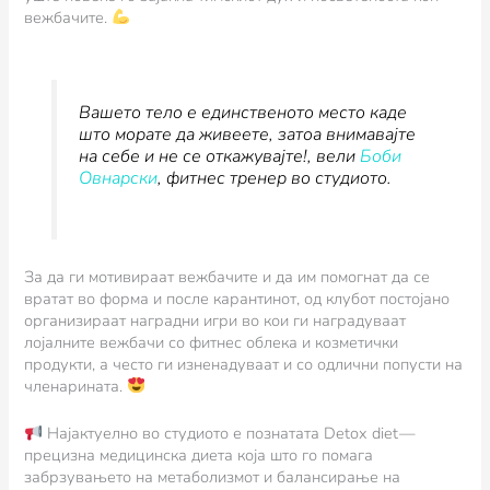
вежбачите.
Вашето тело е единственото место каде
што морате да живеете, затоа внимавајте
на себе и не се откажувајте!,
вели
Боби
Овнарски
, фитнес тренер во студиото.
За да ги мотивираат вежбачите и да им помогнат да се
вратат во форма и после карантинот, од клубот постојано
организираат наградни игри во кои ги наградуваат
лојалните вежбачи со фитнес облека и козметички
продукти, а често ги изненадуваат и со одлични попусти на
членарината.
Најактуелно во студиото е познатата Detox diet —
прецизна медицинска диета која што го помага
забрзувањето на метаболизмот и балансирање на