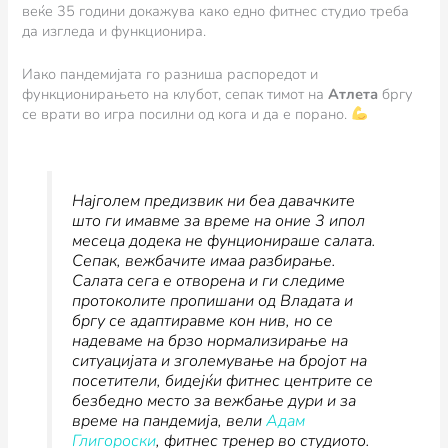
веќе 35 години докажува како едно фитнес студио треба
да изгледа и функционира.
Иако пандемијата го разниша распоредот и
функционирањето на клубот, сепак тимот на
Атлета
бргу
се врати во игра посилни од кога и да е порано.
Најголем предизвик ни беа давачките
што ги имавме за време на оние 3 ипол
месеца додека не фунционираше салата.
Сепак, вежбачите имаа разбирање.
Салата сега е отворена и ги следиме
протоколите пропишани од Владата и
бргу се адаптиравме кон нив, но се
надеваме на брзо нормализирање на
ситуацијата и зголемување на бројот на
посетители, бидејќи фитнес центрите се
безбедно место за вежбање дури и за
време на пандемија,
вели
Адам
Глигороски
, фитнес тренер во студиото.