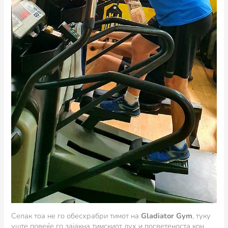
Сепак тоа не го обесхрабри тимот на
Gladiator Gym
, туку
уште повеќе го зајакна тимскиот дух и посветеноста кон