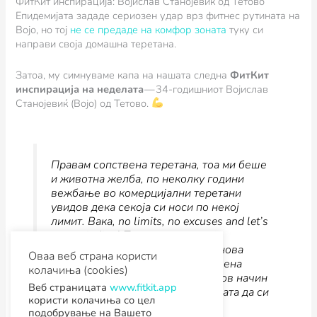
ФитКит инспирација: Војислав Станојевиќ од Тетово
Епидемијата зададе сериозен удар врз фитнес рутината на
Војо, но тој
не се предаде на комфор зоната
туку си
направи своја домашна теретана.
Затоа, му симнуваме капа на нашата следна
ФитКит
инспирација на неделата
— 34-годишниот Војислав
Станојевиќ (Војо) од Тетово.
Правам сопствена теретана, тоа ми беше
и животна желба, по неколку години
вежбање во комерцијални теретани
увидов дека секоја си носи по некој
лимит. Вака, no limits, no excuses and let’s
start grinding! Првиот месец го
искористив за да научам некоја нова
Оваа веб страна користи
вештина при вежбање со сопствена
колачиња (cookies)
тежина. Но потоа некако не најдов начин
Веб страницата
www.fitkit.app
да прогресирам и почнав со идејата да си
користи колачиња со цел
направам теретана дома
.
подобрување на Вашето