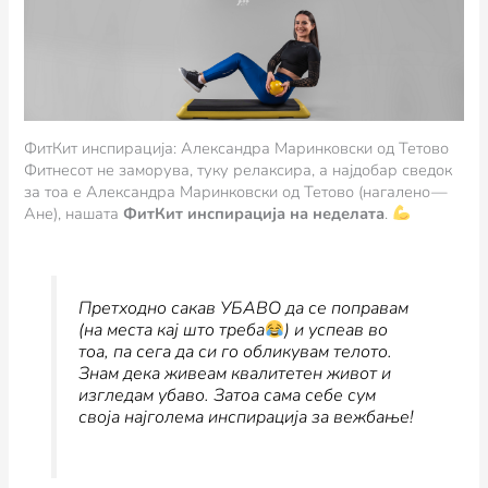
ФитКит инспирација: Александра Маринковски од Тетово
Фитнесот не заморува, туку релаксира, а најдобар сведок
за тоа е Александра Маринковски од Тетово (нагалено —
Ане), нашата
ФитКит инспирација на неделата
.
Претходно сакав УБАВО да се поправам
(на места кај што треба
) и успеав во
тоа, па сега да си го обликувам телото.
Знам дека живеам квалитетен живот и
изгледам убаво. Затоа сама себе сум
своја најголема инспирација за вежбање!