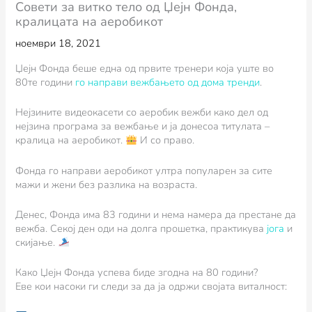
Совети за витко тело од Џејн Фонда,
кралицата на аеробикот
ноември 18, 2021
Џејн Фонда беше една од првите тренери која уште во
80те години
го направи вежбањето од дома тренди
.
Нејзините видеокасети со аеробик вежби како дел од
нејзина програма за вежбање и ја донесоа титулата –
кралица на аеробикот.
И со право.
Фонда го направи аеробикот ултра популарен за сите
мажи и жени без разлика на возраста.
Денес, Фонда има 83 години и нема намера да престане да
вежба. Секој ден оди на долга прошетка, практикува
јога
и
скијање.
Како Џејн Фонда успева биде згодна на 80 години?
Еве кои насоки ги следи за да ја одржи својата виталност: