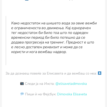
Како недостаток на шишето вода за овие вежби
е ограниченоста во движења. Кај еднорачен
тег недостаток би било тоа што по одреден
временски период би било потешко да се
додава прогресија на тренинг. Предност е што
е лесно достапен реквизит и можe да се
користи и кога вежбаш надвор.
За да дознаеш повеќе за Елисавета и да вежбаш со неа:
Следи ја на Инста:
@elisavetadimovska
Пиши ѝ на Фејсбук:
Dimovska Elisaveta