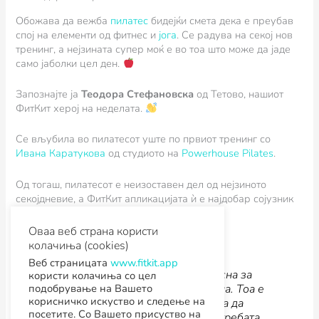
Обожава да вежба
пилатес
бидејќи смета дека е преубав
спој на елементи од фитнес и
јога
. Се радува на секој нов
тренинг, а нејзината супер моќ е во тоа што може да јаде
само јаболки цел ден.
Запознајте ја
Теодора Стефановска
од Тетово, нашиот
ФитКит херој на неделата.
Се вљубила во пилатесот уште по првиот тренинг со
Ивана Каратукова
од студиото на
Powerhouse Pilates
.
Од тогаш, пилатесот е неизоставен дел од нејзиното
секојдневие, а ФитКит апликацијата ѝ е најдобар сојузник
во остварување на нејзините фитнес цели.
Оваа веб страна користи
колачиња (cookies)
Веб страницата
www.fitkit.app
ФитКит апликацијата е многу лесна за
користи колачиња со цел
подобрување на Вашето
користење и доста информативна. Тоа е
корисничко искуство и следење на
платформа која што ти дозволува да
посетите. Со Вашето присуство на
вежбаш на повеќе места без потребата