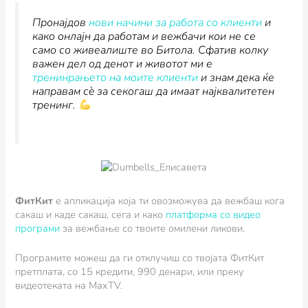
Пронајдов
нови начини за работа со клиенти
и
како онлајн да работам и вежбачи кои не се
само со живеалиште во Битола. Сфатив колку
важен дел од денот и животот ми е
тренинрањето на моите клиенти
и знам дека ќе
направам сè за секогаш да имаат најквалитетен
тренинг.
ФитКит
e апликација која ти овозможува да вежбаш кога
сакаш и каде сакаш, сега и како
платформа со видео
програми
за вежбање со твоите омилени ликови.
Програмите можеш да ги отклучиш со твојата ФитКит
претплата, со 15 кредити, 990 денари, или преку
видеотеката на MaxTV.