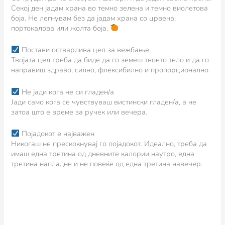
Секој ден јадам храна во темно зелена и темно виолетова
боја. Не легнувам без да јадам храна со црвена,
портокалова или жолта боја.
Постави остварлива цел за вежбање
Твојата цел треба да биде да го земеш твоето тело и да го
направиш здраво, силно, флексибилно и пропорционално.
Не јади кога не си гладен/а
Јади само кога се чувствуваш вистински гладен/а, а не
затоа што е време за ручек или вечера.
Појадокот е најважен
Никогаш не прескокнувај го појадокот. Идеално, треба да
имаш една третина од дневните калории наутро, една
третина напладне и не повеќе од една третина навечер.