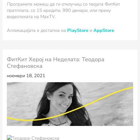
Програмите можеш да ги отклучиш со твојата ФитКит
претплата, со 15 кредити, 990 денари, или преку
видеотеката на MaxTV.
Апликацијата е достапна на
PlayStore
и
AppStore
.
ФитКит Херој на Неделата: Теодора
Стефановска
ноември 18, 2021