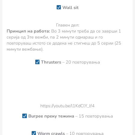
Wall sit
Главен дел:
Принцип на работа:
Во 3 минути треба да се заврши 1
серија од 3те вежби, па 2 минути одмараш и го
повторуваш истото се додека не стигнеш до 5 серии (25
минути вежбање).
Thrusters
– 20 повторувања
https://youtu.be/l1KdClY_lf4
Burpee преку тежина
– 15 повторувања
Worm crawls
– 10 повторувања