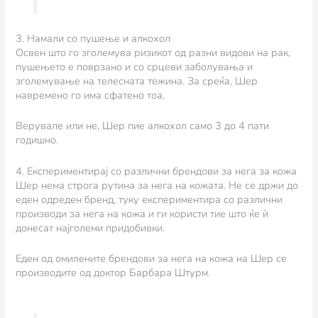
3. Намали со пушење и алкохол
Освен што го зголемува ризикот од разни видови на рак,
пушењето е поврзано и со срцеви заболувања и
зголемување на телесната тежина. За среќа, Шер
навремено го има сфатено тоа.
Верувале или не, Шер пие алкохол само 3 до 4 пати
годишно.
4. Експериментирај со различни брендови за нега за кожа
Шер нема строга рутина за нега на кожата. Не се држи до
еден одреден бренд, туку експериментира со различни
производи за нега на кожа и ги користи тие што ќе ѝ
донесат најголеми придобивки.
Едeн од омилените брендови за нега на кожа на Шер се
производите од доктор Барбара Штурм.