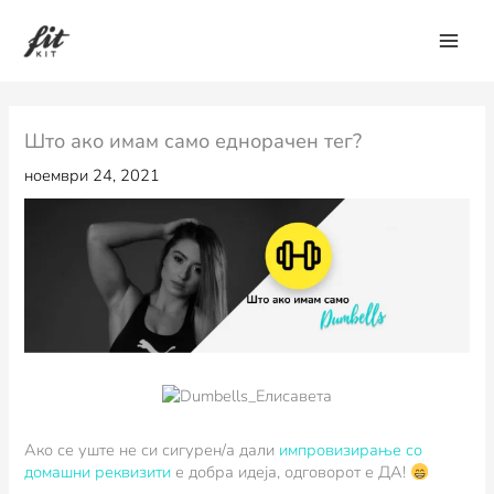
Skip
to
content
Што ако имам само еднорачен тег?
ноември 24, 2021
Ако се уште не си сигурен/а дали
импровизирање со
домашни реквизити
е добра идеја, одговорот е ДА!