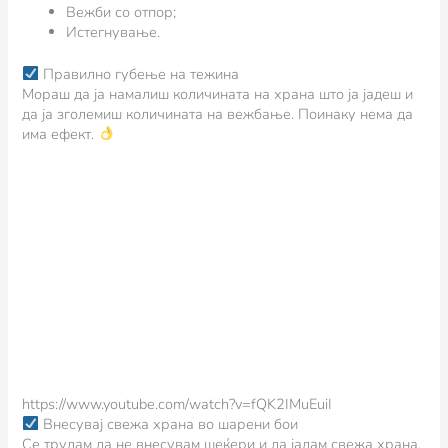
Вежби со отпор;
Истегнување.
Правилно губење на тежина
Мораш да ја намалиш количината на храна што ја јадеш и
да ја зголемиш количината на вежбање. Поинаку нема да
има ефект.
https://www.youtube.com/watch?v=fQK2IMuEuiI
Внесувај свежа храна во шарени бои
Се трудам да не внесувам шеќери и да јадам свежа храна.