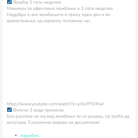
Вежбај 3 пати неделно
Минимум за ефективно вежбање е 3 пати неделно.
Најдобро е ако вежбањето е преку еден ден и во
времетраење од најмалку половина час.
https://www.youtube.com/watch?v=yJXxfFSVKwI
Вклучи 3 вида тренинзи
Без разлика на кој вид вежбање ќе се решиш, тој треба да
вклучува 3 различни видови на дисциплини:
Аеробик
;