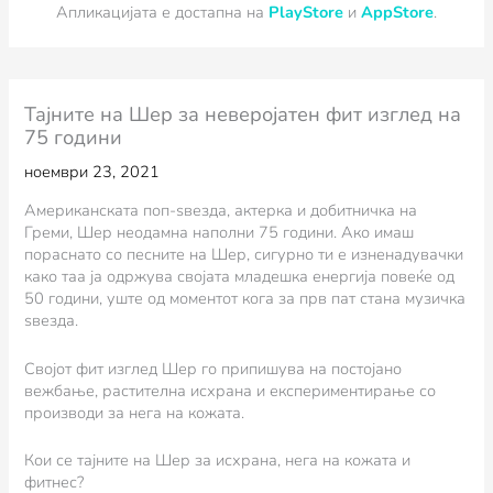
Апликацијата е достапна на
PlayStore
и
AppStore
.
Тајните на Шер за неверојатен фит изглед на
75 години
ноември 23, 2021
Американската поп-ѕвезда, актерка и добитничка на
Греми, Шер неодамна наполни 75 години. Ако имаш
пораснато со песните на Шер, сигурно ти е изненадувачки
како таа ја одржува својата младешка енергија повеќе од
50 години, уште од моментот кога за прв пат стана музичка
ѕвезда.
Својот фит изглед Шер го припишува на постојано
вежбање, растителна исхрана и експериментирање со
производи за нега на кожата.
Кои се тајните на Шер за исхрана, нега на кожата и
фитнес?