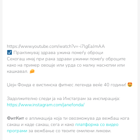
https://www.youtube.com/watch?v=-i7lgEaJmAA
Практикувај здрава ужина помеѓу оброци
Секогаш имај при рака здрави ужинки помеѓу оброците
како на пример овошје или урда со малку маснотии или
кашкавал.
Џејн Фонда е вистинска фитнес легенда веќе 40 години!
Задолжително следи ја на Инстаграм за инспирација:
https://www.instagram.com/janefonda/
ФитКит
e апликација која ти овозможува да вежбаш кога
сакаш и каде сакаш, сега и како
платформа со видео
програми
за вежбање со твоите омилени ликови.