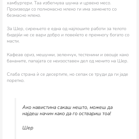
хамбургери. Таа избегнува шунка и црвено месо.
Производи со полномасно млеко ги има заменето со
безмасно млеко.
За Шер, сирењето е една од најлошите работи за телото
бидејќи не се вари добро и повеќето е премногу богато со
масти.
Кафеав ориз, мешунки, зеленчук, тестенини и овошје како
бананите, папајата се неизоставен дел од менито на Шер.
Слаба страна ѝ се десертите, но сепак се труди да ги јаде
поретко.
Ако навистина сакаш нешто, можеш да
најдеш начин како да го оствариш тоа!
Шер