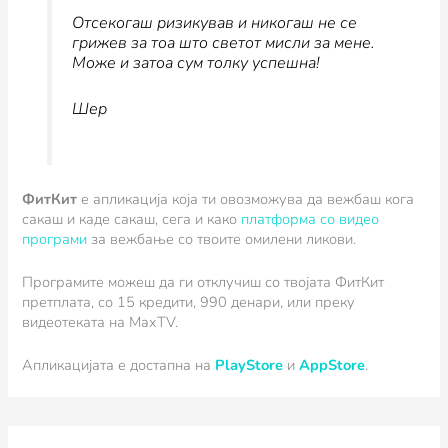
Отсекогаш ризикував и никогаш не се
грижев за тоа што светот мисли за мене.
Може и затоа сум толку успешна!
Шер
ФитКит
e апликација која ти овозможува да вежбаш кога
сакаш и каде сакаш, сега и како
платформа со видео
програми
за вежбање со твоите омилени ликови.
Програмите можеш да ги отклучиш со твојата ФитКит
претплата, со 15 кредити, 990 денари, или преку
видеотеката на MaxTV.
Апликацијата е достапна на
PlayStore
и
AppStore
.