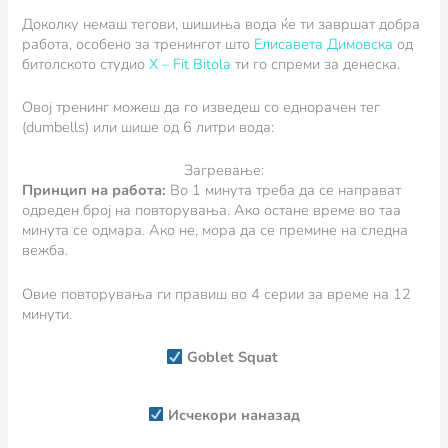
Доколку немаш тегови, шишиња вода ќе ти завршат добра
работа, особено за тренингот што
Елисавета Димовска
од
битолското студио
X – Fit Bitola
ти го спреми за денеска.
Овој тренинг можеш да го изведеш со еднорачен тег
(dumbells) или шише од 6 литри вода:
Загревање:
Принцип на работа:
Во 1 минута треба да се направат
одреден број на повторувања. Ако остане време во таа
минута се одмара. Ако не, мора да се премине на следна
вежба.
Овие повторувања ги правиш во 4 серии за време на 12
минути.
Goblet Squat
Исчекори наназад