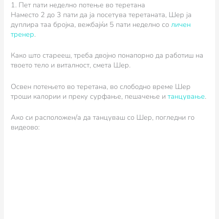
1. Пет пати неделно потење во теретана
Наместо 2 до 3 пати да ја посетува теретаната, Шер ја
дуплира таа бројка, вежбајќи 5 пати неделно со
личен
тренер
.
Како што старееш, треба двојно понапорно да работиш на
твоето тело и виталност, смета Шер.
Освен потењето во теретана, во слободно време Шер
троши калории и преку сурфање, пешачење и
танцување
.
Ако си расположен/а да танцуваш со Шер, погледни го
видеово: