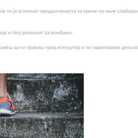
ќе ти ја зголемат продуктивноста за време на овие слободн
де и твој реквизит за вежбање.
жеш да ги правиш пред компјутер и ти гарантираме дека ве