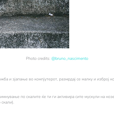
Photo credits:
@bruno_nascimento
ба и зјапање во компјутерот, размрдај се малку и изброј к
имнување по скалите ќе ти ги активира сите мускули на ноз
скали).