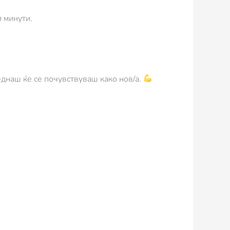
и минути.
днаш ќе се почувствуваш како нов/а.