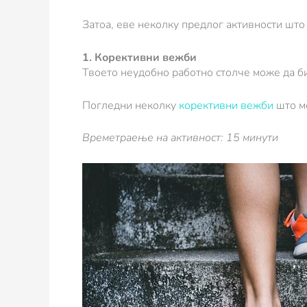
Затоа, еве неколку предлог активности што 
1. Корективни вежби
Твоето неудобно работно столче може да би
Погледни неколку
корективни вежби
што мо
Времетраење на активност: 15 минути