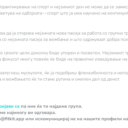
практикување на спорт и нејзиниот ден не може да се замис
тува на одбојката — спорт што ја има научено на континуите
ва да ја открива нејзината нова пасија за работа со групни 
ла со нејзината пасија за вежбање и што одржуваат добра п
не своите цели доколку биде упорен и посветен. Нејзиниот 
а фокусот многу повеќе ќе биде на правилно изведување на
 затегнеш мускулите, ќе ја подобриш флексибилноста и мотор
 и вежбањето ќе ти стане рутина и омилен дел од денот.
ријави се
па ние ќе ти најдеме група.
ме најмногу ви одговара.
o@fitkit.app или искомуницирај не на нашите профили н