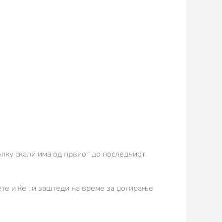
олку скали има од првиот до последниот
ете и ќе ти заштеди на време за џогирање