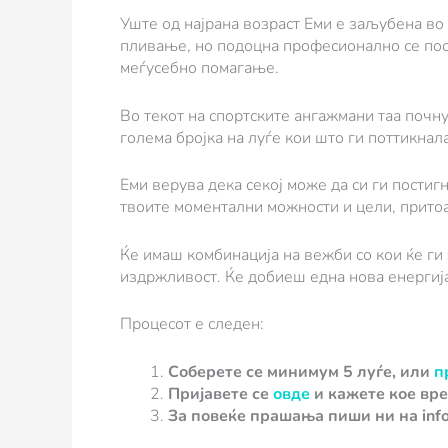
Уште од најрана возраст Еми е заљубена во 
пливање, но подоцна професионално се посве
меѓусебно помагање.
Во текот на спортските ангажмани таа почну
голема бројка на луѓе кои што ги поттикна
Еми верува дека секој може да си ги постиг
твоите моментални можности и цели, прито
Ќе имаш комбинација на вежби со кои ќе ги
издржливост. Ќе добиеш една нова енергија
Процесот е следен:
Соберете се минимум 5 луѓе, или
п
Пријавете се
овде
и кажете кое вре
За повеќе прашања пиши ни на inf