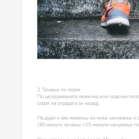
2.Трчање по скали
По целодневната лежечка или седечка полож
спрат на зградата (и назад).
Па дури и ако живееш во куќа, качување и с
(30 минути трчање =15 минути качување по 