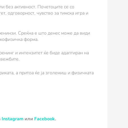
ли без активност. Почетоците се со
т, одговорност, чувство за тимска игра и
тренинзи. Среќна е што денес може да види
сихофизичка форма.
тренинг и интензитет ќе биде адаптиран на
 вежбите.
иката, а притоа ќе ја зголемиш и физичката
а
Instagram
или
Facebook
.