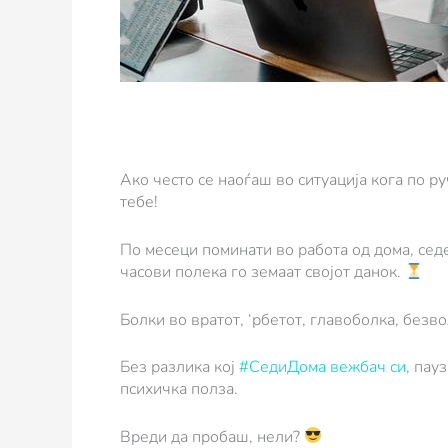
Ако често се наоѓаш во ситуација кога по р
тебе!
По месеци поминати во работа од дома, седе
часови полека го земаат својот данок.
Болки во вратот, ‘рбетот, главоболка, безво
Без разлика кој
#СедиДома вежбач си
, пау
психичка полза.
Вреди да пробаш, нели?