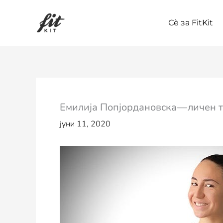
Skip
to
Сѐ за FitKit
content
Емилија Попјордановска — личен т
јуни 11, 2020