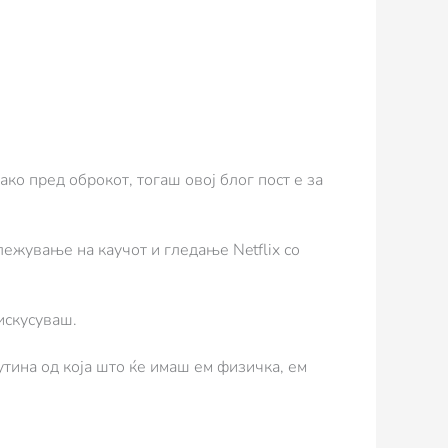
ако пред оброкот, тогаш овој блог пост е за
лежување на каучот и гледање Netflix со
 искусуваш.
утина од која што ќе имаш ем физичка, ем