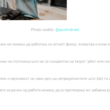
Photo credits:
@austindistel
учек не можеш да работиш со истиот фокус, енергија и елан к
ње на столчиња што не се соодветни за твојот ‘рбет или из
лие и мрзливост се само дел од непријатностите што (ќе) ги
зата за ручек од работа можеш да ја претвориш во забавна р