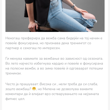
Некогаш преферира да вежба сама бидејќи на тој начин е
повеќе фокусирана, но признава дека тренингот со
партнер е секогаш по интересен.
Ги менува навиките за вежбање во зависност од сезоната.
Во лето најчесто избегнува кардио и повеќе е фокусирана
на полесни вежби, а во зима повеќе ѝ одговаарат потешки
тренинзи.
Често ја прашуваат:
Висока си , нели треба да си слаба,
зошто вежбаш?
, но Милена не дозволува ваквите
коментари да ѝ влијаат врз остварувањето на нејзината
фитнес цел.