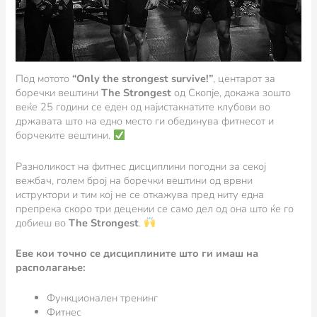
Под мотото
“Only the strongest survive!”
, центарот за
боречки вештини
The Strongest
oд Скопје, докажа зошто
веќе 25 години се еден од најистакнатите клубови во
државата што на едно место ги обединува фитнесот и
борчеките вештини.
Разноликост на фитнес дисциплини погодни за секој
вежбач, голем број на боречки вештини од врвни
иструктори и тим кој не се откажува пред ниту една
препрека скоро три децении се само дел од она што ќе го
добиеш во
The Strongest
.
Еве кои точно се дисциплините што ги имаш на
располагање:
Функционален тренинг
Фитнес