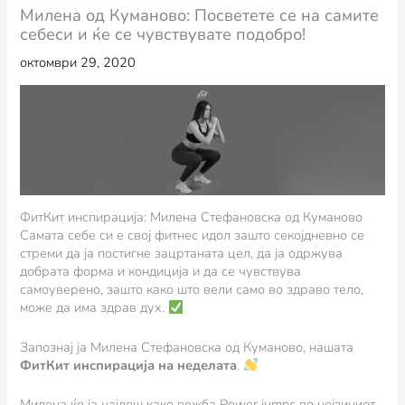
Милена од Куманово: Посветете се на самите
себеси и ќе се чувствувате подобро!
октомври 29, 2020
ФитКит инспирација: Милена Стефановска од Куманово
Самата себе си е свој фитнес идол зашто секојдневно се
стреми да ја постигне зацртаната цел, да ја одржува
добрата форма и кондиција и да се чувствува
самоуверено, зашто како што вели само во здраво тело,
може да има здрав дух.
Запознај ја Милена Стефановска од Куманово, нашата
ФитКит инспирација на неделата
.
Милена ќе ја најдеш како вежба Power jumps во нејзиниот