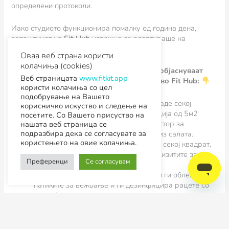
определени протоколи.
Иако студиото функционира помалку од година дена,
сепак тимот на
Fit Hub
успешно се адаптираше на
ситуацијата.
Оваа веб страна користи
колачиња (cookies)
Вики Ристоска
и
Јане Симски
од Fit Hub објаснуваат
Веб страницата
www.fitkit.app
како изгледа новиот начин на вежбање во Fit Hub:
користи колачиња со цел
подобрување на Вашето
Салата е поделена на 12 квадрати каде секој
корисничко искуство и следење на
вежбач има точно определана позиција од 5м2
посетите. Со Вашето присуство на
(квадрат). Останатиот простор е простор за
нашата веб страница се
подразбира дека се согласувате за
комуницирање, односно движење низ салата.
користењето на овие колачиња.
Тренерите носат постојано маски. Во секој квадрат,
нашите тренери ги поставуваат реквизитите за
Преференци
Се согласувам
престојниот тренинг.
Пред влез во салата секој вежбач си ги облекува
патиките за вежбање и ги дезинфицира рацете со
дезинфекциско средство и ги става патиките во
определен сад, а потоа му се мери температура.
Доколку температурата е нормална, вежбачот
пристапува кон својот квадрат за вежбање. Сега за