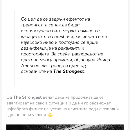
Со цел да се задржи ефектот на
тренингот, а сепак да бидат
испочитувани сите мерки, намален е
капацитетот на вежбачи, хигиената е на
највисоко ниво и постојано се врши
дезинфекција на реквизити и
просторијата. За среќа, распоредот не
претрпе многу промени,
објаснува Ивица
Алексовски, тренер и еден од
основачите на
The Strongest
.
Од
The Strongest
велат дека ќе продолжат да се
адаптираат на секоја ситуација и да им го овозможат
најдоброто фитнес искуство на клиентите под најповолни
здравствени услови.