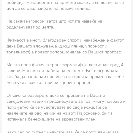
амбиција, менаџментот на времето може да се достигне со
цел да се реализирате на повеќе полиња.
Не сакам изговори, затоа што истите највеќе не
оддалечуваат од целта.
Фитнесот е многу благодарен спорт и неизбежен е фактот
дека Вашето вложување (дисциплина, упорност и
трпеливост) е правопропорционален со Вашиот прогрес.
Мојата прва физичка трансформација ја достигнав пред 4
години. Напорната работа на мојот mindset и огромната
желба да направам вистинска и видлива промена кај себе
ми служеа како алатки низ целиот процес.
Откако ќе разберете дека со промена на Вашите
секојдневни навики придонесувате за тоа, многу поубаво и
попријатно ќе се чувствувате во своја кожа. Ќе се
навлечете на овој начин на живот! Најосновно, би ги
истакнала бенефициите на здравствен план.
Како дел од фитнес индустријата, ќе се потрудам мојата