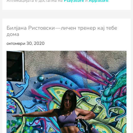
Апликацијата е достапна на
PlayStore
и
AppStore
.
Билјана Ристовски — личен тренер кај тебе
дома
октомври 30, 2020