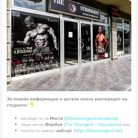
За повеќе информации и детали околу распоредот на
студиото:
заследи ги на
Инста
(
@thestrongestmacedonia
);
пиши им на
Фејсбук
(
The Strongest — Macedonia
) или
посети го нивнот
вебсајт
(
https://thestrongest.mk/
).