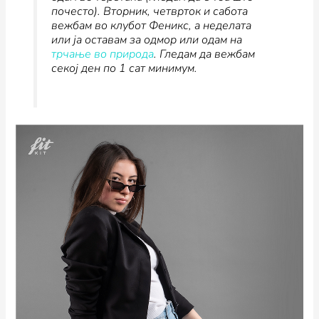
почесто). Вторник, четврток и сабота
вежбам во клубот Феникс, а неделата
или ја оставам за одмор или одам на
трчање во природа
. Гледам да вежбам
секој ден по 1 сат минимум.