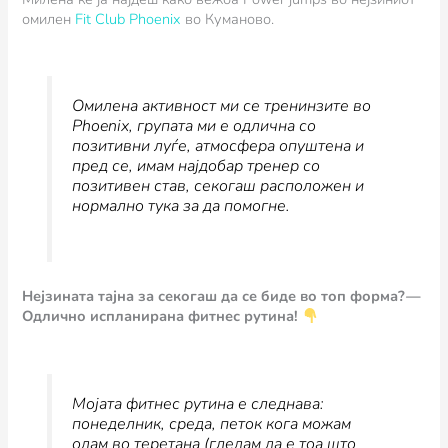
омилен
Fit Club Phoenix
во Куманово.
Омилена активност ми се тренинзите во
Phoenix, групата ми е одлична со
позитивни луѓе, атмосфера опуштена и
пред се, имам најдобар тренер со
позитивен став, секогаш расположен и
нормално тука за да помогне.
Нејзината тајна за секогаш да се биде во топ форма? —
Одлично испланирана фитнес рутина!
Мојата фитнес рутина е следнава:
понеделник, среда, петок кога можам
одам во теретана (гледам да е тоа што