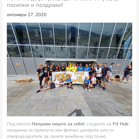
посилни и поздрави!
октомври 27, 2020
Под мотото
Направи нешто за себе!
, студиото на
Fit Hub
неодамна се приклучи кон фитнес центрите што ги
отворија вратите за своите вежбачи, под точно