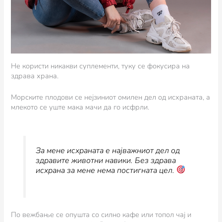
Не користи никакви суплементи, туку се фокусира на
здрава храна.
Морските плодови се нејзиниот омилен дел од исхраната, а
млекото се уште мака мачи да го исфрли.
За мене исхраната е најважниот дел од
здравите животни навики. Без здрава
исхрана за мене нема постигната цел.
По вежбање се опушта со силно кафе или топол чај и