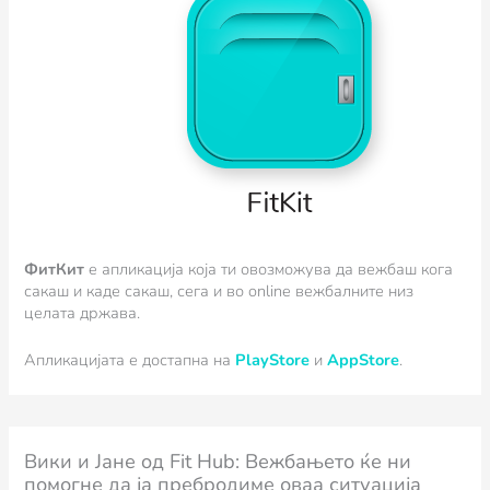
ФитКит
e апликација која ти овозможува да вежбаш кога
сакаш и каде сакаш, сега и во online вежбалните низ
целата држава.
Апликацијата е достапна на
PlayStore
и
AppStore
.
Вики и Јане oд Fit Hub: Вежбањето ќе ни
помогне да ја пребродиме оваа ситуација