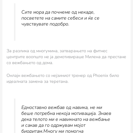
Сите мора да почнеме од некаде,
посветете на самите себеси и ќе се
чувствувате подобро.
За разлика од многумина, затварањето на фитнес
центрите воопшто не ја демотивираше Милена да престане
со вежбањето од дома.
Онлајн вежбањето со нејзиниот тренер од Phoenix било
идеалната замена за теретана.
Едноставно вежбав од навика, не ми
беше потребна некоја мотивација. Знаев
дека телото ми е навикнато на вежбање
и сакав да го одржувам мојот
биоритам.Многу ми помогна