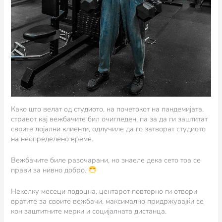
Како што велат од студиото, на почетокот на пандемијата,
стравот кај вежбачите бил очигледен, па за да ги заштитат
своите лојални клиенти, одлучиле да го затворат студиото
на неопределено време.
Вежбачите биле разочарани, но знаеле дека сето тоа се
прави за нивно добро.
Неколку месеци подоцна, центарот повторно ги отвори
вратите за своите вежбачи, максимално придржувајќи се
кон заштитните мерки и социјалната дистанца.