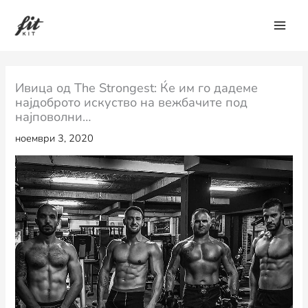
Skip
to
content
Ивица од The Strongest: Ќе им го дадеме
најдоброто искуство на вежбачите под
најповолни…
ноември 3, 2020