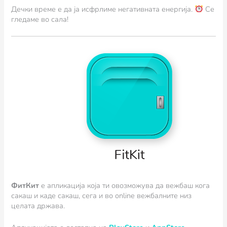
Дечки време е да ја исфрлиме негативната енергија.
Се
гледаме во сала!
ФитКит
e апликација која ти овозможува да вежбаш кога
сакаш и каде сакаш, сега и во online вежбалните низ
целата држава.