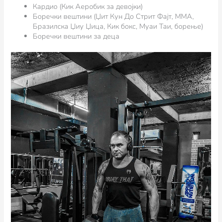
Кардио (Кик Аеробик за девојки)
Боречки вештини (Џит Кун До Стрит Фајт, ММА,
Бразилска Џиу Џица, Кик бокс, Муаи Таи, борење)
Боречки вештини за деца