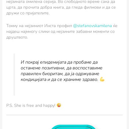
нејзината омилена серија. Во слободното време сака да
црта, да прочита добра книга, да гледа филмови и да се
дружи со пријателите.
Токму на нејзиниот Инста профил
@stefanovskamilena
ќе
најдеш најмногу слики од нејзините забавни моменти со
друштвото.
И покрај епидемијата да пробаме да
останеме позитивни, да воспоставиме
правилен биоритам, да ја одржуваме
кондицијата и да се храниме здраво.
P.S. She is free and happy!