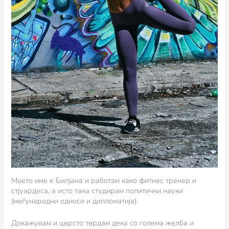
Моето име е Билјана и работам како фитнес тренер и
стјуардеса, а исто така студирам политички науки
(меѓународни односи и дипломатија).
Докажувам и цврсто тврдам дека со голема желба и