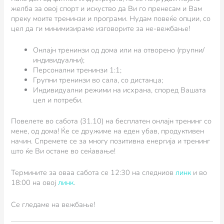
желба за овој спорт и искуство да Ви го пренесам и Вам
преку моите тренинзи и програми. Нудам повеќе опции, со
цел да ги минимизираме изговорите за не-вежбање!
Онлајн тренинзи од дома или на отворено (групни/
индивидуални);
Персонални тренинзи 1:1;
Групни тренинзи во сала, со дистанца;
Индивидуални режими на исхрана, според Вашата
цел и потреби.
Повелете во сабота (31.10) на бесплатен онлајн тренинг со
мене, од дома! Ќе се дружиме на еден убав, продуктивен
начин. Спремете се за многу позитивна енергија и тренинг
што ќе Ви остане во сеќавање!
Термините за оваа сабота се 12:30 на следниов
линк
и во
18:00 на овој
линк
.
Се гледаме на вежбање!