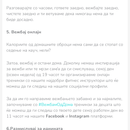
Разговарајте со часови, гответе заедно, вежбајте заедно,
чистете заедно и ти ветуваме дека никогаш нема да ти
биде досадно.
5. Вежбај онлајн
Калориите од домашните оброци нема сами да се стопат со
седење на кауч, нели?
Затоа, вежбај и остани дома. Доколку немаш инспирација
за вежби или те мрзи сам/а да си смислуваш, секој ден
(освен недела) од 19 часот ти организиравме онлајн
тренинзи со нашите најдобри фитнес инструктори што ќе
можеш да ги следиш на нашите социјални профили.
За да им го направиме вежбањето забавно и за најмалите,
започнуваме со
#ВежбамОдДома
тренинзи за децата што
ќе можеш да ги следиш со твоето дете секој работен ден во
11 часот на нашите
Facebook
и
Instagram
платформи.
6.Размислувај за иднината