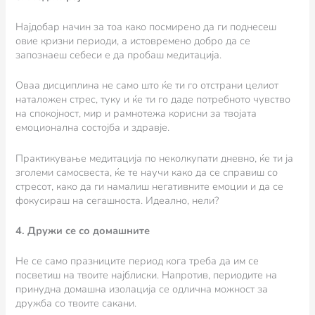
Најдобар начин за тоа како посмирено да ги поднесеш
овие кризни периоди, а истовремено добро да се
запознаеш себеси е да пробаш медитација.
Оваа дисциплина не само што ќе ти го отстрани целиот
наталожен стрес, туку и ќе ти го даде потребното чувство
на спокојност, мир и рамнотежа корисни за твојата
емоционална состојба и здравје.
Практикување медитација по неколкупати дневно, ќе ти ја
зголеми самосвеста, ќе те научи како да се справиш со
стресот, како да ги намалиш негативните емоции и да се
фокусираш на сегашноста. Идеално, нели?
4. Дружи се со домашните
Не се само празниците период кога треба да им се
посветиш на твоите најблиски. Напротив, периодите на
принудна домашна изолација се одлична можност за
дружба со твоите сакани.