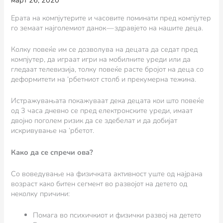
март 26, 2020
Ерата на компјутерите и часовите поминати пред компјутер
го земаат најголемиот данок — здравјето на нашите деца.
Колку повеќе им се дозволува на децата да седат пред
компјутер, да играат игри на мобилните уреди или да
гледаат телевизија, толку повеќе расте бројот на деца со
деформитети на ‘рбетниот столб и прекумерна тежина.
Истражувањата покажуваат дека децата кои што повеќе
од 3 часа дневно се пред електронските уреди, имаат
двојно поголем ризик да се здебелат и да добијат
искривување на ‘рбетот.
Како да се спречи ова?
Со воведување на физичката активност уште од најрана
возраст како битен сегмент во развојот на детето од
неколку причини:
Помага во психичкиот и физички развој на детето