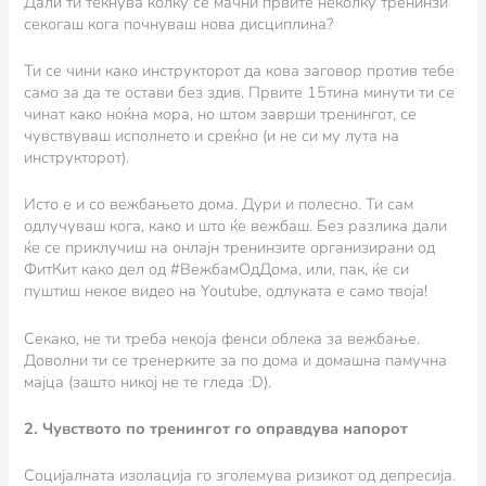
Дали ти текнува колку се мачни првите неколку тренинзи
секогаш кога почнуваш нова дисциплина?
Ти се чини како инструкторот да кова заговор против тебе
само за да те остави без здив. Првите 15тина минути ти се
чинат како ноќна мора, но штом заврши тренингот, се
чувствуваш исполнето и среќно (и не си му лута на
инструкторот).
Исто е и со вежбањето дома. Дури и полесно. Ти сам
одлучуваш кога, како и што ќе вежбаш. Без разлика дали
ќе се приклучиш на онлајн тренинзите организирани од
ФитКит како дел од #ВежбамОдДома, или, пак, ќе си
пуштиш некое видео на Youtube, одлуката е само твоја!
Секако, не ти треба некоја фенси облека за вежбање.
Доволни ти се тренерките за по дома и домашна памучна
мајца (зашто никој не те гледа :D).
2. Чувството по тренингот го оправдува напорот
Социјалната изолација го зголемува ризикот од депресија.