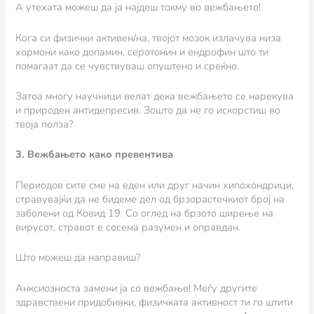
А утехата можеш да ја најдеш токму во вежбањето!
Кога си физички активен/на, твојот мозок излачува низа
хормони како допамин, серотонин и ендрофин што ти
помагаат да се чувствуваш опуштено и среќно.
Затоа многу научници велат дека вежбањето се нарекува
и природен антидепресив. Зошто да не го искорстиш во
твоја полза?
3. Вежбањето како превентива
Периодов сите сме на еден или друг начин хипохондрици,
стравувајќи да не бидеме дел од брзорастечкиот број на
заболени од Ковид 19. Со оглед на брзото ширење на
вирусот, стравот е сосема разумен и оправдан.
Што можеш да направиш?
Анксиозноста замени ја со вежбање! Меѓу другите
здравствени придобивки, физичката активност ти го штити