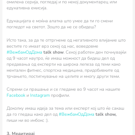
омилена серија, погледај и по некој документарец или
едукативна емисија.
Едукацијата е моќна алатка што умее да ти го смени
погледот на светот. Зошто да не се обидеш?
Исто така, за да те оттргнеме од негативното влијание што
вестите го имаат врз секој од нас, воведовме
#ВежбамОдДома
talk show
. Секој работен ден почнувајќи
од 9 часот наутро, ќе имаш можност да бидеш дел од
предавања од експерти на широка лепеза од теми како
ментален фитнес, спортска медицина, придобивките од
трчањето, постигнување на целите и многу други теми.
Спреми си прашање и се гледаме во 9 часот на нашите
Facebook
и
Instagram
профили.
Доколку имаш идеја за тема или експерт кој што ќе сакаш
да го гледаш како дел од
#ВежбамОдДома
talk show,
пиши ни во инбокс :).
3. Медитирај