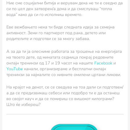
Ние сме социјални битија и верувам дека не ти е сеедно да
си по цел ден затворен/а дома и да смислуваш “топла
вода” како да си го исполниш времето.
Еве вежбањето нека ти биде следната идеја за семејна
активност. Земи го партнерот под рака, детето или
родителите и подготви се за многу забава.
А за да ти ја олесниме работата за трошење на енергијата
на твоето дете, од минатата седмица покрај редовните
онлајн тренинзи од 17 и 19 часот на нашите
Facebook
и
YouТube
канали, организираме и бесплатни онлајн
тренинзи за најмалите со нивните омилени цртани ликови.
На крајот на денот, се се сведува на тоа дали си подготвен/
а да се предизвикаш себеси или подобро ти е да останеш
во својот кауч и да се помириш со вишокот килограми?
Што ќе избереш?