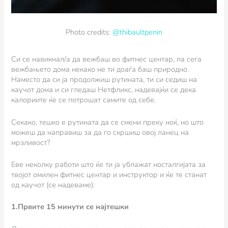
Photo credits:
@thibaultpenin
Си се навикнал/а да вежбаш во фитнес центар, па сега
вежбањето дома некако не ти доаѓа баш природно.
Наместо да си ја продолжиш рутината, ти си седиш на
каучот дома и си гледаш Нетфликс, надевајќи се дека
калориите ќе се потрошат самите од себе.
Секако, тешко е рутината да се смени преку ноќ, но што
можеш да направиш за да го скршиш овој ланец на
мрзливост?
Еве неколку работи што ќе ти ја ублажат носталгијата за
твојот омилен фитнес центар и инструктор и ќе те станат
од каучот (се надеваме):
1.Првите 15 минути се најтешки