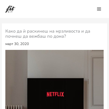
Skip
to
content
Како да ѝ раскинеш на мрзливоста и да
почнеш да вежбаш по дома?
март 30, 2020