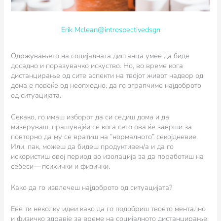
Erik Mclean@introspectivedsgn
Одржувањето на социјалната дистанца умее да биде
досадно и поразувачко искуство. Но, во време кога
дистанцирање од сите аспекти на твојот живот надвор од
дома е повеќе од неопходно, да го зграпчиме најдоброто
од ситуацијата.
Секако, го имаш изборот да си седиш дома и да
мизеруваш, прашувајќи се кога сето ова ќе заврши за
повторно да му се вратиш на “нормалното” секојдневие.
Или, пак, можеш да бидеш продуктивен/а и да го
искористиш овој период во изолација за да поработиш на
себеси — психички и физички.
Како да го извлечеш најдоброто од ситуацијата?
Еве ти неколку идеи како да го подобриш твоето ментално
и физичко здравје за време на социјалното дистанцирање: