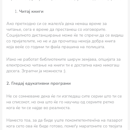
Читај книги
Ако претходно си се жалел/а дека немаш време за
читање, сега е време да престанеш со изговорите.
Социјалното дистанцирање може ќе те спречи да се видиш
со пријателите, но не и да прочиташ некоја добра книга
која веќе со години ти фаќа прашина на полицата.
Иако не работат библиотеките ширум земјава, опцијата за
електронско читање на книги ти е достапна како никогаш
досега. Зграпчи ја можноста :).
2. Гледај едукативни програми
Не се сомневаме дека ќе ги изгледаш сите серии што ти се
на списокот, но она што ќе го научиш од сериите ретко
кога ќе ти се најде во реалноста.
Наместо тоа, за да биде уште покомпетентен/на на пазарот
кога сето ова ќе биде готово, помеѓу маратоните со твојата