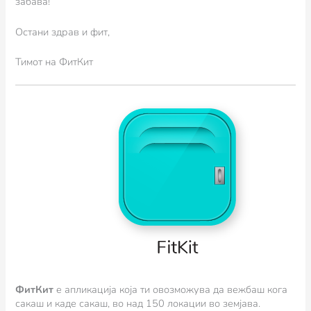
забава!
Остани здрав и фит,
Тимот на ФитКит
ФитКит
e апликација која ти овозможува да вежбаш кога
сакаш и каде сакаш, во над 150 локации во земјава.