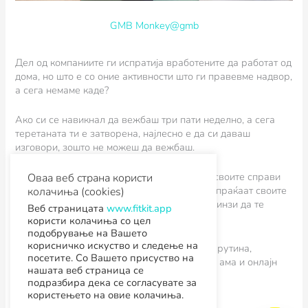
GMB Monkey@gmb
Дел од компаниите ги испратија вработените да работат од
дома, но што е со оние активности што ги правевме надвор,
а сега немаме каде?
Ако си се навикнал да вежбаш три пати неделно, а сега
теретаната ти е затворена, најлесно е да си даваш
изговори, зошто не можеш да вежбаш.
Фитнес центрите не можат да ги пренесат своите справи
Оваа веб страна користи
во твојот дом, ама затоа дел од нив ти ги испраќаат своите
колачиња (cookies)
најдобри инструктори за преку онлајн тренинзи да те
Веб страницата
www.fitkit.app
одржуваат во топ форма.
користи колачиња со цел
подобрување на Вашето
корисничко искуство и следење на
Сигурни сме дека ти фали редовна фитнес рутина,
посетите. Со Вашето присуство на
справите или колешките од часот по зубма, ама и онлајн
нашата веб страница се
тренинзите си имаат свои предности:
подразбира дека се согласувате за
користењето на овие колачиња.
Ќе заштедиш време и пари