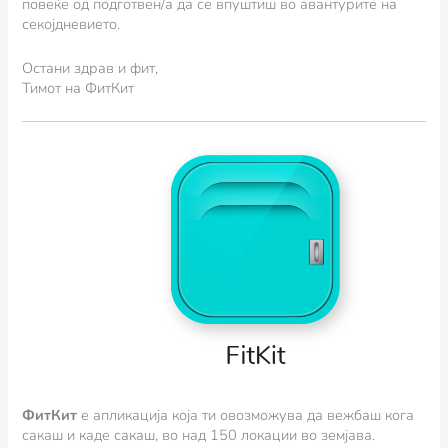
повеќе од подготвен/а да се впуштиш во авантурите на
секојдневието.
Остани здрав и фит,
Тимот на ФитКит
ФитКит
e апликација која ти овозможува да вежбаш кога
сакаш и каде сакаш, во над 150 локации во земјава.