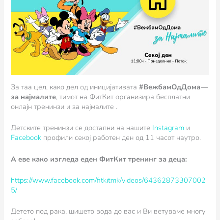
За таа цел, како дел од иницијативата
#ВежбамОдДома —
за најмалите
, тимот на ФитКит организира бесплатни
онлајн тренинзи и за најмалите .
Детските тренинзи се достапни на нашите
Instagram
и
Facebook
профили секој работен ден од 11 часот наутро.
А еве како изгледа еден ФитКит тренинг за деца:
https://www.facebook.com/fitkitmk/videos/64362873307002
5/
Детето под рака, шишето вода до вас и Ви ветуваме многу