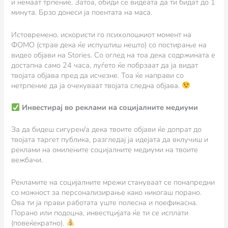
и немаат трпение. Затоа, обиди се видеата да ти бидат до 1
минута. Брзо донеси ја поентата на маса.
Истовремено, искористи го психолошкиот момент на
ФОМО (страв дека ќе испуштиш нешто) со постирање на
видео објави на Stories. Со оглед на тоа дека содржината е
достапна само 24 часа, луѓето ќе побрзаат да ја видат
твојата објава пред да исчезне. Тоа ќе направи со
нетрпение да ја очекуваат твојата следна објава.
Инвестирај во реклами на социјалните медиуми
За да бидеш сигурен/а дека твоите објави ќе допрат до
твојата таргет публика, разгледај ја идејата да вклучиш и
реклами на омилените социјалните медиуми на твоите
вежбачи.
Рекламите на социјалните мрежи стануваат се понапредни
со можност за персонализирање како никогаш порано.
Ова ти ја прави работата уште полесна и поефикасна.
Порано или подоцна, инвестцијата ќе ти се исплати
(повеќекратно).