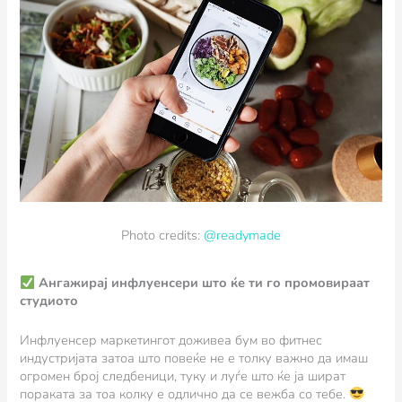
Photo credits:
@readymade
Ангажирај инфлуенсери што ќе ти го промовираат
студиото
Инфлуенсер маркетингот доживеа бум во фитнес
индустријата затоа што повеќе не е толку важно да имаш
огромен број следбеници, туку и луѓе што ќе ја шират
пораката за тоа колку е одлично да се вежба со тебе.