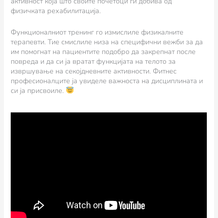
активност која што своите почетоци ги добива од
физичката рехабилитација.
Функционалниот тренинг го измислиле физикалните
терапевти. Тие смислиле низа на специфични вежби за да
им помогнат на пациентите подобро да закрепнат после
повреда и да си ја вратат функцијата на телото за
извршување на секојдневните активности. Фитнес
професионалците ја увиделе важноста на дисциплината и
си ја присвоиле.