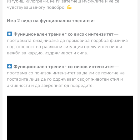
изгубиш килограми, ќе ги затегнеш мускулите и ќе се
чувствуваш многу подобро.
Има 2 вида на фунционални тренинзи:
Функционален тренинг со висок интензитет
—
програмата дизајнирана да промовира подобра физичка
подготвеност во различни ситуации преку интензивни
вежби за кардио, издржливост и сила.
Функционален тренинг со низок интензитет
—
програма со понизок интензитет за да им се помогне на
постарите лица да го одржуваат својот животен стил и
активности и да закрепнат од повредите.