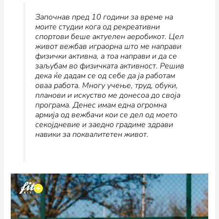
Започнав пред 10 години за време на
моите студии кога од рекреативни
спортови беше актуелен аеробикот. Цел
живот вежбав играорна што ме направи
физички активна, а тоа направи и да се
заљубам во физичката активност. Решив
дека ќе дадам се од себе да ја работам
оваа работа. Многу учење, труд, обуки,
планови и искуство ме донесоа до своја
програма. Денес имам една огромна
армија од вежбачи кои се дел од моето
секојдневие и заедно градиме здрави
навики за поквалитетен живот.