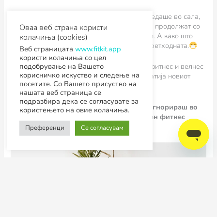
Голем дел од вежбачите што редовно ги гледаше во сала,
мораа да се потпрат на технологијата за да продолжат со
Оваа веб страна користи
својата фитнес рутина и да останат активни. А како што
колачиња (cookies)
стојат работите, 2021 ќе биде дежаву на претходната.
Веб страницата
www.fitkit.app
користи колачиња со цел
подобрување на Вашето
Пандемијата целосно ја трансформираше фитнес и велнес
корисничко искуство и следење на
индустријата, a вежбачите полека го прифатија новиот
посетите. Со Вашето присуство на
начин на онлајн тренинзи.
нашата веб страница се
подразбира дека се согласувате за
Еве топ 5 трендови кои не смееш да ги игнорираш во
користењето на овие колачиња.
2021 година ако сакаш да бидеш успешен фитнес
тренер и привлечеш нови клиенти:
Преференци
Се согласувам