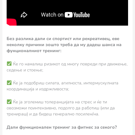
Без разлика дали си спортист или рекреативец, еве
неколку причини зошто треба да му дадеш шанса на
фунционалниот тренинг:
Ќе го намалиш ризикот од многу повреди при движење,
седење и стоење;
Ќе ја подобриш силата, агилноста, интермускулната
координација и издржливоста;
Ќе ја зголемиш толеранцијата на стрес и ќе ти
овозможи поинтензивно, подолго да работиш (или да
тренираш) и да бидеш генерално посилен/на.
Дали функционален тренинг за фитнес за секого?