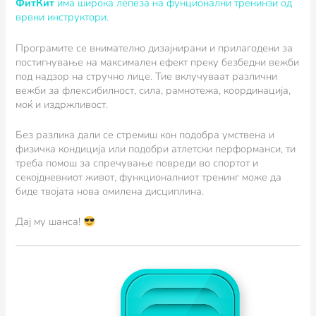
ФитКит
има широка лепеза на фунционални тренинзи од
врвни инструктори.
Програмите се внимателно дизајнирани и прилагодени за
постигнување на максимален ефект преку безбедни вежби
под надзор на стручно лице. Тие вклучуваат различни
вежби за флексибилност, сила, рамнотежа, координација,
моќ и издржливост.
Без разлика дали се стремиш кон подобра умствена и
физичка кондиција или подобри атлетски перформанси, ти
треба помош за спречување повреди во спортот и
секојдневниот живот, функционалниот тренинг може да
биде твојата нова омилена дисциплина.
Дај му шанса!