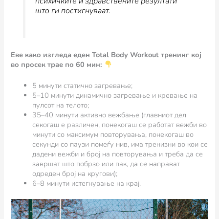
психичките и здравствените резултати
што ги постигнуваат.
Еве како изгледа еден Total Body Workout тренинг кој
во просек трае по 60 мин:
5 минути статично загревање;
5–10 минути динамично загревање и кревање на
пулсот на телото;
35–40 минути активно вежбање (главниот дел
секогаш е различен, понекогаш се работат вежби во
минути со максимум повторувања, понекогаш во
секунди со паузи помеѓу нив, има тренизни во кои се
дадени вежби и број на повторувања и треба да се
завршат што побрзо или пак, да се направат
одреден број на кругови);
6–8 минути истегнување на крај.