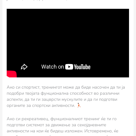
Ако си спортист, тренингот може да биде насочен да ти ја
подобри твојата фунционална способност во различни
аспекти, да ти ги зацврсти мускулите и да ги подготви
органите за спортски активности.
Ако си рекреативец, фунционалниот тренинг ќе ти го
подготви системот за движење за секојдневните
активности на кои ќе бидеш изложен. Истовремено, ќе