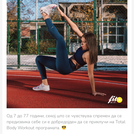
Од 7 до 77 години, секој што се чувствува спремен да се
предизвика себе си е добредојден да се приклучи на Total
Body Workout програмата.