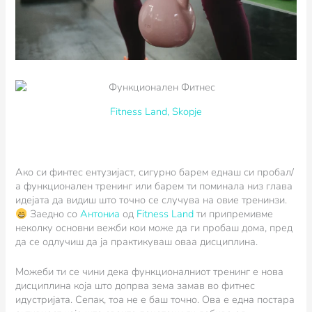
Fitness Land, Skopje
Ако си финтес ентузијаст, сигурно барем еднаш си пробал/
а функционален тренинг или барем ти поминала низ глава
идејата да видиш што точно се случува на овие тренинзи.
Заедно со
Антониа
од
Fitness Land
ти
припремивме
неколку основни
вежби кои може да ги пробаш дома, пред
да се одлучиш да ја практикуваш овaа дисциплина.
Можеби ти се чини дека функционалниот тренинг е нова
дисциплина која што допрва зема замав во фитнес
идустријата. Сепак, тоа не е баш точно. Ова е една постара