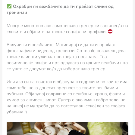
Охрабри ги вежбачите да ти праќаат слики од
тренинзи
Многу е монотоно ако само ти како тренер си застапен/а на
сликите и објавите на твоите социјални профили.
Вклучи ги и вежбачите. Мотивирај ги да ти испраќаат
фотографии и видео од тренинзи. Со тоа ќе покажеш дека
твоите клиенти уживаат во твојата програма. Тоа
позитивно ќе влијае и врз одлуката на идните вежбачи што
се уште се двоумат кој/а да изберат како тренер.
Или ако си на почеток и објавуваш содржини во кои те има
само тебе, нека донесат вредност за твоите вежбачи и
публика. Објавувај содржини со вежбање, храна, факти и
хумор за активен живот. Супер е ако имаш добро тело, но
на никој не му треба да го потсетуваш секој ден за твојата
убавина :).