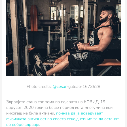
Photo credits:
@cesar
-galeao-1673528
Здравјето стана топ тема по појавата на КОВИД-19
вирусот. 2020 година беше период кога многумина кои
никогаш не биле активни,
почнаа да ја воведуваат
физичката активност во своето секојдневние за да останат
во добро здравје
.