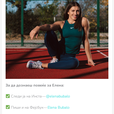
За да дознаеш повеќе за Елена:
Следи ја на Инста —
@elenabubalo
Пиши и на Фејсбук —
Elena Bubalo