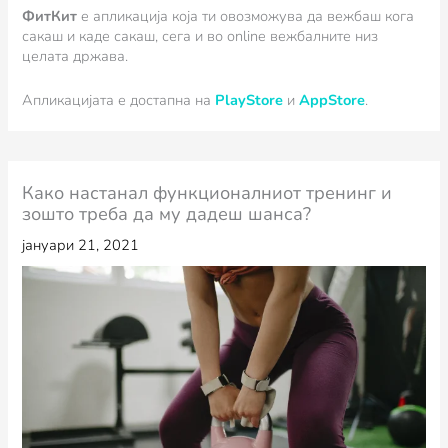
ФитКит
e апликација која ти овозможува да вежбаш кога
сакаш и каде сакаш, сега и во online вежбалните низ
целата држава.
Апликацијата е достапна на
PlayStore
и
AppStore
.
Како настанал функционалниот тренинг и
зошто треба да му дадеш шанса?
јануари 21, 2021