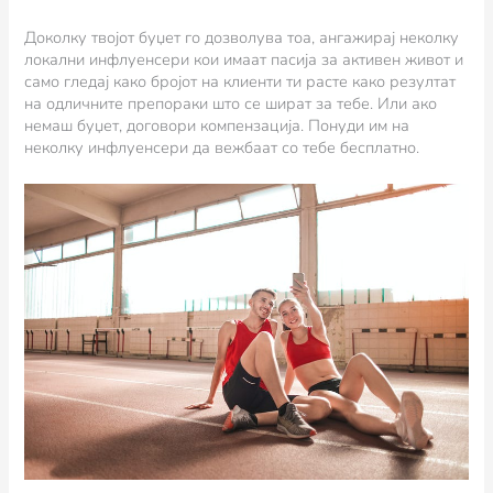
Доколку твојот буџет го дозволува тоа, ангажирај неколку
локални инфлуенсери кои имаат пасија за активен живот и
само гледај како бројот на клиенти ти расте како резултат
на одличните препораки што се шират за тебе. Или ако
немаш буџет, договори компензација. Понуди им на
неколку инфлуенсери да вежбаат со тебе бесплатно.