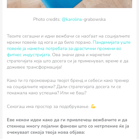
Photo credits:
@karolina
-grabowska
Твоите сегашни и идни вежбачи се наоѓаат на социјалните
мрежи повеќе од кога и да било порано.
Пандемијата уште
повеќе ја наметна потребата за драстични промени во
фитнес индустријата.
Ова значи дека и маркетинг
стратегијата која што досега си ја применувал, време е да
доживее трансформација!
Како ти го промовираш твојот бренд и себеси како тренер
на социјалните мрежи? Дали стратегијата досега ти се
покажала како успешна? Или не баш?
Секогаш има простор за подобрување.
Еве некои идеи како да ги привлечеш вежбачите и да
стекнеш многу лојални фанови што со нетрпение ќе ја
очекуваат секоја твоја нова објава: