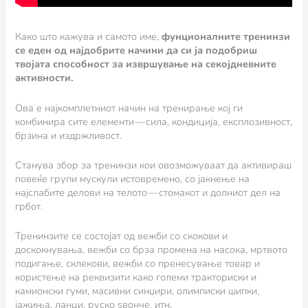
Како што кажува и самото име,
фунционалните тренинзи
се еден од најдобрите начини да си ја подобриш
твојата способност за извршување на секојдневните
активности.
Ова е најкомплетниот начин на тренирање кој ги
комбинира сите елементи — сила, кондиција, експлозивност,
брзина и издржливост.
Станува збор за тренинзи кои овозможуваат да активираш
повеќе групи мускули истовремено, со јакнење на
најслабите делови на телото — стомакот и долниот дел на
грбот.
Тренинзите се состојат од вежби со скокови и
доскокнувања, вежби со брза промена на насока, мртвото
подигање, склекови, вежби со пренесување товар и
користење на реквизити како големи тракториски и
камионски гуми, масивни синџири, олимписки шипки,
јажиња, ланци, руско ѕвонче, итн.