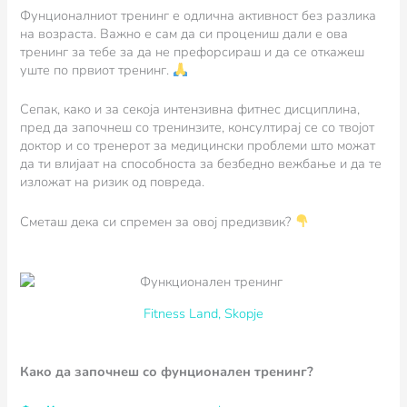
Фунционалниот тренинг е одлична активност без разлика
на возраста. Важно е сам да си процениш дали е ова
тренинг за тебе за да не префорсираш и да се откажеш
уште по првиот тренинг.
Сепак, како и за секоја интензивна фитнес дисциплина,
пред да започнеш со тренинзите, консултирај се со твојот
доктор и со тренерот за медицински проблеми што можат
да ти влијаат на способноста за безбедно вежбање и да те
изложат на ризик од повреда.
Сметаш дека си спремен за овој предизвик?
Fitness Land, Skopje
Како да започнеш со фунционален тренинг?