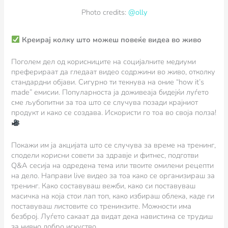
Photo credits:
@olly
Креирај колку што можеш повеќе видеа во живо
Поголем дел од корисниците на социјалните медиуми
преферираат да гледаат видео содржини во живо, отколку
стандардни објави. Сигурно ти текнува на оние “how it’s
made” емисии. Популарноста ја доживеаја бидејќи луѓето
сме љубопитни за тоа што се случува позади крајниот
продукт и како се создава. Искористи го тоа во своја полза!
Покажи им ја акцијата што се случува за време на тренинг,
сподели корисни совети за здравје и фитнес, подготви
Q&A сесија на одредена тема или твоите омилени рецепти
на дело. Направи live видео за тоа како се организираш за
тренинг. Како составуваш вежби, како си поставуваш
масичка на која стои лап топ, како избираш облека, каде ги
поставуваш листовите со тренинзите. Можности има
безброј. Луѓето сакаат да видат дека навистина се трудиш
за нивно добро искуство.