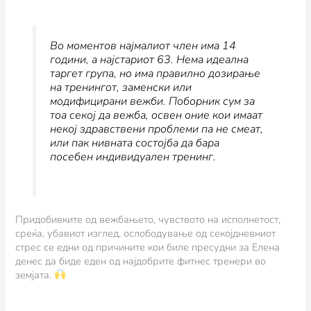
Во моментов најмалиот член има 14
години, а најстариот 63. Нема идеална
таргет група, но има правилно дозирање
на тренингот, заменски или
модифицирани вежби. Поборник сум за
тоа секој да вежба, освен оние кои имаат
некој здравствени проблеми па не смеат,
или пак нивната состојба да бара
посебен индивидуален тренинг.
Придобивките од вежбањето, чувството на исполнетост,
среќа, убавиот изглед, ослободување од секојдневниот
стрес се едни од причините кои биле пресудни за Елена
денес да биде еден од најдобрите фитнес тренери во
земјата.