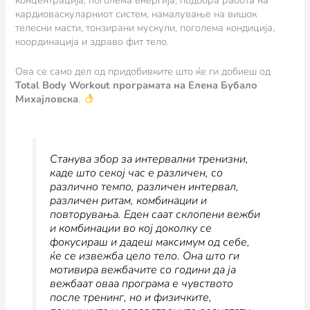
кардиоваскуларниот систем, намалување на вишок
телесни масти, тонзирани мускули, поголема кондиција,
координација и здраво фит тело.
Ова се само дел од придобивките што ќе ги добиеш од
Total Body Workout програмата на Елена Бубало
Михајловска
.
Станува збор за интервални тренизни,
каде што секој час е различен, со
различно темпо, различен интервал,
различен ритам, комбинации и
повторувања. Еден саат склопени вежби
и комбинации во кој доколку се
фокусираш и дадеш максимум од себе,
ќе се извежба цело тело. Она што ги
мотивира вежбачите со години да ја
вежбаат оваа програма е чувството
после тренинг, но и физичките,