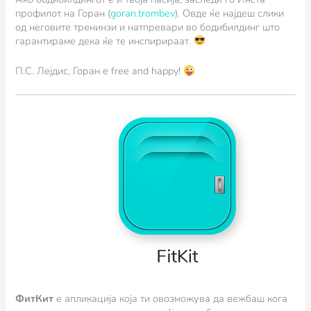
профилот на Горан (
goran.trombev
). Овде ќе најдеш слики
од неговите тренинзи и натпревари во бодибилдинг што
гарантираме дека ќе те инспирираат.
П.С. Лејдис, Горан е free and happy!
ФитКит
e апликација која ти овозможува да вежбаш кога