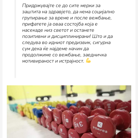
Придржувајте се до сите мерки за
заштита на здравјето, да нема социјално
групирање за време и после вежбање,
прифатете ја оваа состојба која е
насекаде низ светот и останете
позитивни и дисциплинирани! Што и да
следува во идниот предизвик, сигурна
сум дека ќе најдеме начин да
продолжиме со вежбање, заедничка
мотивираност и истрајност.