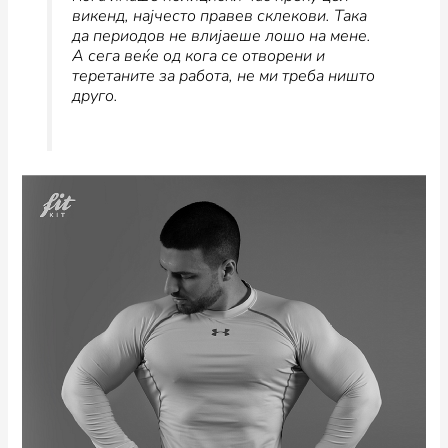
викенд, најчесто правев склекови. Така
да периодов не влијаеше лошо на мене.
А сега веќе од кога се отворени и
теретаните за работа, не ми треба ништо
друго.