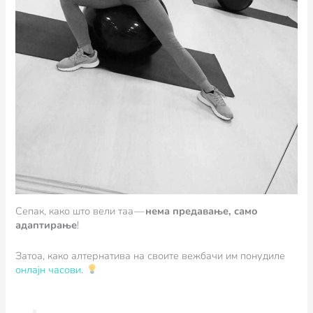
Сепак, како што вели таа —
нема предавање, само
адаптирање
!
Затоа, како алтернатива на своите вежбачи им понудиле
онлајн часови
.