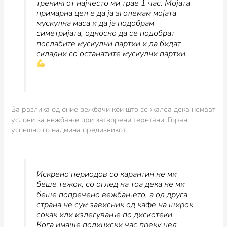
тренингот најчесто ми трае 1 час. Мојата
примарна цел е да ја зголемам мојата
мускулна маса и да ја подобрам
симетријата, односно да се подобрат
послабите мускулни партии и да бидат
складни со останатите мускулни партии.
За разлика од оние вежбачи кои што се жалеа дека немаат
услови за вежбање при затворени теретани, Горан
успешно го надмина предизвикот.
Искрено периодов со карантин не ми
беше тежок, со оглед на тоа дека не ми
беше попречено вежбањето, а од друга
страна не сум зависник од кафе на широк
сокак или излегување по дискотеки.
Кога имаше полициски час преку цел