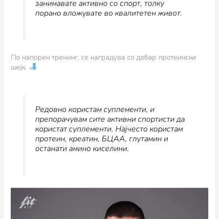
занимавате активно со спорт, толку
порано вложувате во квалитетен живот.
По напорен тренинг, се наградува со добар протеински
шејк.
Редовно користам суплементи, и
препорачувам сите активни спортисти да
користат суплементи. Најчесто користам
протеин, креатин, БЦАА, глутамин и
останати амино киселини.