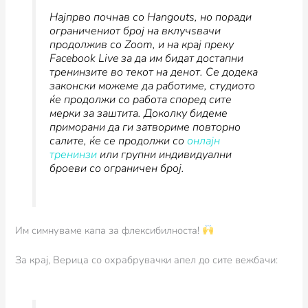
Најпрво почнав со Hangouts, но поради
ограничениот број на вклучѕвачи
продолжив со Zoom, и на крај преку
Facebook Live за да им бидат достапни
тренинзите во текот на денот. Се додека
законски можеме да работиме, студиото
ќе продолжи со работа според сите
мерки за заштита. Доколку бидеме
приморани да ги затвориме повторно
салите, ќе се продолжи со
онлајн
тренинзи
или групни индивидуални
броеви со ограничен број.
Им симнуваме капа за флексибилноста!
За крај, Верица со охрабрувачки апел до сите вежбачи: