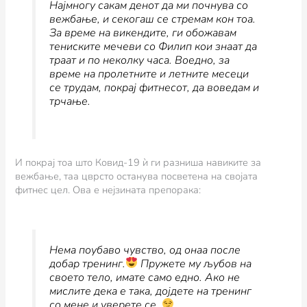
Најмногу сакам денот да ми почнува со
вежбање, и секогаш се стремам кон тоа.
За време на викендите, ги обожавам
тениските мечеви со Филип кои знаат да
траат и по неколку часа. Воедно, за
време на пролетните и летните месеци
се трудам, покрај фитнесот, да воведам и
трчање.
И покрај тоа што Ковид-19 ѝ ги разниша навиките за
вежбање, таа цврсто останува посветена на својата
фитнес цел. Ова е нејзината препорака:
Нема поубаво чувство, од онаа после
добар тренинг.
Пружете му љубов на
своето тело, имате само едно. Ако не
мислите дека е така, дојдете на тренинг
со мене и уверете се.