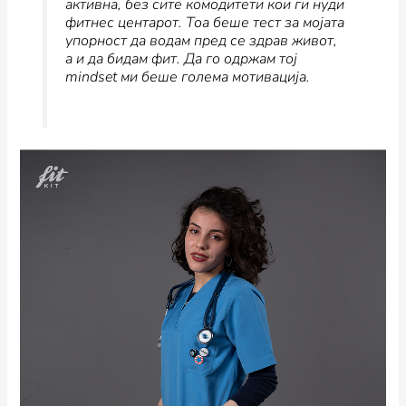
активна, без сите комодитети кои ги нуди
фитнес центарот. Тоа беше тест за мојата
упорност да водам пред се здрав живот,
а и да бидам фит. Да го одржам тој
mindset ми беше голема мотивација.