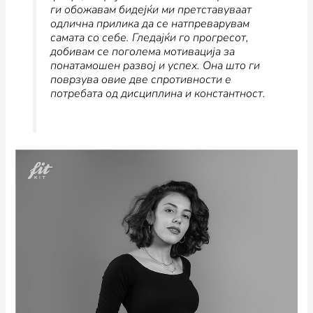
ги обожавам бидејќи ми претставуваат
одлична прилика да се натпреварувам
самата со себе. Гледајќи го прогресот,
добивам се поголема мотивација за
понатамошен развој и успех. Она што ги
поврзува овие две спротивности е
потребата од дисциплина и константност.