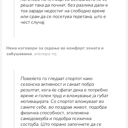
решат така да почнат, без разлика дали е
тоа заради недостиг на слободно време
или срам да се посетува теретана, што е
чест случај.
Нема изговори за седење во комфорт зоната и
забушавање
, апелира тој.
Повеќето го гледаат спортот како
сезонска активност и сакаат побрз
резултат, кога ќе сфатат дека е потребно
време и голем труд и вложување ја губат
мотивацијата. Со спортот вложуваат во
самите себе, во поздрав живот, подобра
физичка способност, зголемена
самодоверба и подобра психичка
состојба. Што порано започнете да се