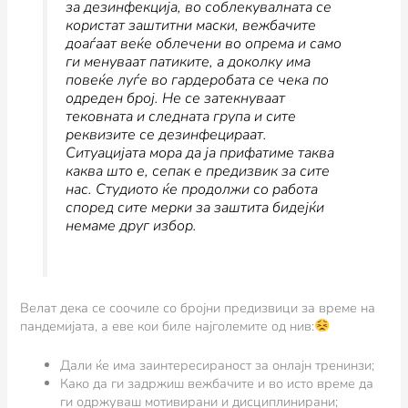
за дезинфекција, во соблекувалната се
користат заштитни маски, вежбачите
доаѓаат веќе облечени во опрема и само
ги менуваат патиките, а доколку има
повеќе луѓе во гардеробата се чека по
одреден број. Не се затекнуваат
тековната и следната група и сите
реквизите се дезинфецираат.
Ситуацијата мора да ја прифатиме таква
каква што е, сепак е предизвик за сите
нас. Студиото ќе продолжи со работа
според сите мерки за заштита бидејќи
немаме друг избор.
Велат дека се соочиле со бројни предизвици за време на
пандемијата, а еве кои биле најголемите од нив:
Дали ќе има заинтересираност за онлајн тренинзи;
Како да ги задржиш вежбачите и во исто време да
ги одржуваш мотивирани и дисциплинирани;