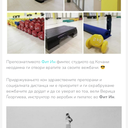
Препознатливото
Фит Ин
финтес студиото од Кочани
неодамна ги отвори вратите за своите вежбачи.
Придржувањето кон здравствените препораки и
социјалната дистанца ни е приоритет и ги охрабруваме
вежбачите да дојдат и да се уверат во тоа, вели Верица
Ѓеоргиева, инструктор по аеробик и пилатес во
Фит Ин
.