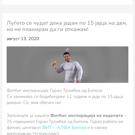
Луѓето се чудат дека јадам по 15 јајца на ден,
но не планирам да ги откажам!
август 13, 2020
ФитКит инспирација: Горан Тромбев од Битола
Се занимава со бодибилдинг 11 години и јаде по 15 јајца
дневно. Сè, ама обичен не!
Запознајте ја нашата
ФитКит инспирација на неделата
—
25 годишниот Горан Тромбев од Битола. Горан работи во
фитнес центарот
ФИТ — АЛФА Битола
и е свежо
дипломиран Нутрицонист.