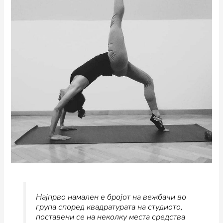
Најпрво намален е бројот на вежбачи во
група според квадратурата на студиото,
поставени се на неколку места средства