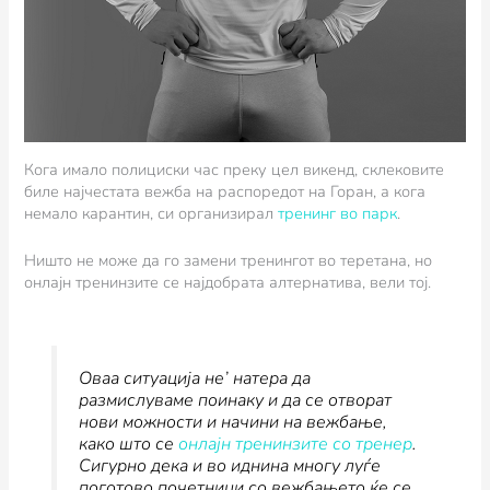
Кога имало полициски час преку цел викенд, склековите
биле најчестата вежба на распоредот на Горан, а кога
немало карантин, си организирал
тренинг во парк
.
Ништо не може да го замени тренингот во теретана, но
онлајн тренинзите се најдобрата алтернатива, вели тој.
Оваа ситуација не’ натера да
размислуваме поинаку и да се отворат
нови можности и начини на вежбање,
како што се
онлајн тренинзите со тренер
.
Сигурно дека и во иднина многу луѓе
поготово почетници со вежбањето ќе се