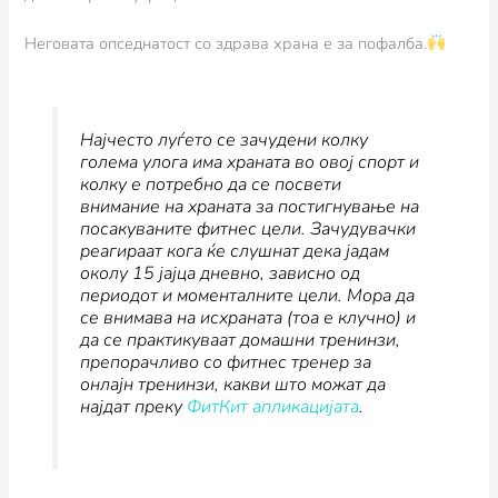
Неговата опседнатост со здрава храна е за пофалба.
Најчесто луѓето се зачудени колку
голема улога има храната во овој спорт и
колку е потребно да се посвети
внимание на храната за постигнување на
посакуваните фитнес цели. Зачудувачки
реагираат кога ќе слушнат дека јадам
околу 15 јајца дневно, зависно од
периодот и моменталните цели. Мора да
се внимава на исхраната (тоа е клучно) и
да се практикуваат домашни тренинзи,
препорачливо со фитнес тренер за
онлајн тренинзи, какви што можат да
најдат преку
ФитКит апликацијата
.