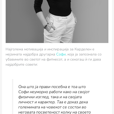
Најголема мотивација и инспирација за Карделен е
нејзината најдобра другарка
Софи
, која ја запознала со
убавините во светот на фитнесот, а и секогаш ѝ ги дава
најдобрите совети:
Она што ја прави посебна е тоа што
Софи неуморно работи како на својот
физички изглед, така и на својата
личност и карактер. Таа е доказ дека
големината на човекот се состои во
неговата посветеност колку на своето