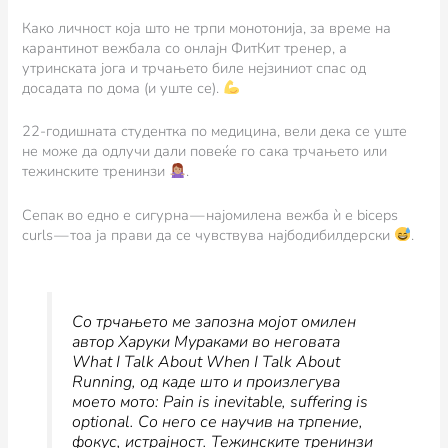
Како личност која што не трпи монотонија, за време на
карантинот вежбала со онлајн ФитКит тренер, а
утринската јога и трчањето биле нејзиниот спас од
досадата по дома (и уште се).
22-годишната студентка по медицина, вели дека се уште
не може да одлучи дали повеќе го сака трчањето или
тежинските тренинзи
.
Сепак во едно е сигурна — најомилена вежба ѝ е biceps
curls — тоа ја прави да се чувствува најбодибилдерски
.
Со трчањето ме запозна мојот омилен
автор Харуки Мураками во неговата
What I Talk About When I Talk About
Running, од каде што и произлегува
моето мото: Pain is inevitable, suffering is
optional. Со него се научив на трпение,
фокус, истрајност. Тежинските тренинзи