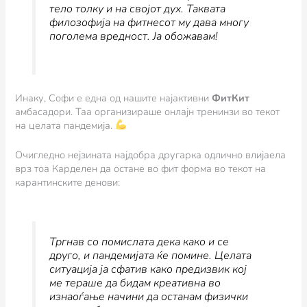
тело толку и на својот дух. Таквата
филозофија на фитнесот му дава многу
поголема вредност. Ја обожавам!
Инаку, Софи е една од нашите најактивни
ФитКит
амбасадори. Таа организираше онлајн тренинзи во текот
на целата пандемија.
Очигледно нејзината најдобра другарка одлично влијаела
врз тоа Карделен да остане во фит форма во текот на
карантинските денови:
Тргнав со помислата дека како и се
друго, и пандемијата ќе помине. Целата
ситуација ја сфатив како предизвик кој
ме тераше да бидам креативна во
изнаоѓање начини да останам физички