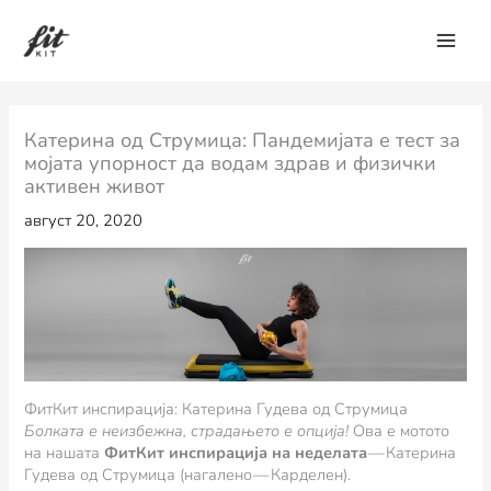
Skip
to
content
Катерина од Струмица: Пандемијата е тест за
мојата упорност да водам здрав и физички
активен живот
август 20, 2020
ФитКит инспирација: Катерина Гудева од Струмица
Болката е неизбежна, страдањето е опција!
Ова е мотото
на нашата
ФитКит инспирација на неделата
— Катерина
Гудева од Струмица (нагалено — Карделен).