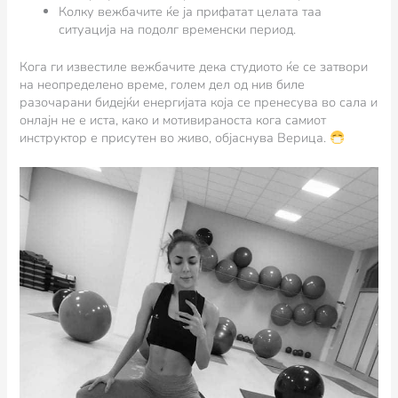
Колку вежбачите ќе ја прифатат целата таа
ситуација на подолг временски период.
Кога ги известиле вежбачите дека студиото ќе се затвори
на неопределено време, голем дел од нив биле
разочарани бидејќи енергијата која се пренесува во сала и
онлајн не е иста, како и мотивираноста кога самиот
инструктор е присутен во живо, објаснува Верица.