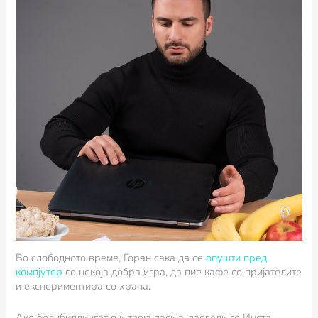
Во слободното време, Горан сака да се
опушти пред
компјутер
со некоја добра игра, да пие кафе со пријателите
и експериментира со храна.
Ако бодибилдингот е и твоја пасија, заследи го Инста