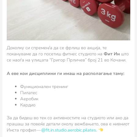
Доколку си спремен/а да се фрлиш во акција, те
покануваме да го посетиш фитнес студиото на
Фит Ин
што
се наоѓа на улицата “Григор Прличев” број 21 во Кочани.
А еве кои дисциплини ги имаш на располагање таму:
Функционален тренинг
Пилатес
Аеробик
Кардио
За да бидеш во тек со активностите на студиото или ако да
прашаш за повеќе детали околу вежбањето, ова е нивниот
Инста профил —
@fit.in.studio.aerobic.pilates
.