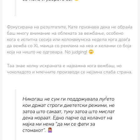
Фокусирана на резултатите, Кате признава дека не обраќа
баш многу внимание на облеката за вежбање, особено
кога е испитна сесија или колоквиумска недела кога доаѓа
да вежба со XL маица со реклама на неа и хеланки со боја
која на ништо не одговара. No judging!
Таа знае колку исхраната е најважна кога вежбаш, но
чоколадото и млечните производи се нејзина слаба страна.
Никогаш не сум ги поддржувала луѓето
кои држат строги диететски режими, не
затоа што сакаат, туку затоа што мислат
дека мораат. Едно парче од колачот на
мајка ми нема “да ми се фати за
стомахот”.