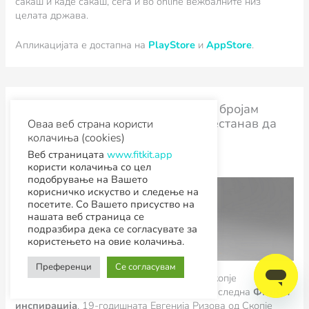
сакаш и каде сакаш, сега и во online вежбалните низ
целата држава.
Апликацијата е достапна на
PlayStore
и
AppStore
.
Евгенија од Скопје: Престанав да бројам
колку серии изгледав, ама не престанав да
Оваа веб страна користи
вежбам!
колачиња (cookies)
Веб страницата
www.fitkit.app
август 6, 2020
користи колачиња со цел
подобрување на Вашето
корисничко искуство и следење на
посетите. Со Вашето присуство на
нашата веб страница се
подразбира дека се согласувате за
користењето на овие колачиња.
Преференци
Се согласувам
ФитКит инспирација: Евгенија Ризова од Скопје
Активна, незапирлива и супер кул, нашата следна
ФитКит
инспирација
, 19-годишната Евгенија Ризова од Скопје