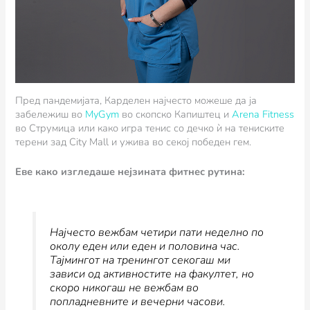
Пред пандемијата, Карделен најчесто можеше да ја
забележиш во
MyGym
во скопско Капиштец и
Arena Fitness
во Струмица или како игра тенис со дечко ѝ на тениските
терени зад City Mall и ужива во секој победен гем.
Еве како изгледаше нејзината фитнес рутина:
Најчесто вежбам четири пати неделно по
околу еден или еден и половина час.
Тајмингот на тренингот секогаш ми
зависи од активностите на факултет, но
скоро никогаш не вежбам во
попладневните и вечерни часови.