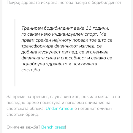
Покрај здравата исхрана, негова пасија е бодибилдингот.
Тренирам бодибилдинг веќе 11 години,
го сакам како индивидуален спорт. Ме
прави среќен најмногу поради тоа што се
трансформира физичкиот изглед, се
добива мускулест изглед, се зголемува
физичката сила и способност и секако се
подобрува здравјето и психичката
состојба.
За време на тренинг, слуша хип хоп, рок или метал, а во
последно време посветува и поголема внимание на
спортската облека.
Under Armour
е неговиот омилен
спортски бренд.
Омилена вежба?
Bench press
!