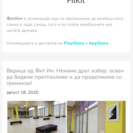
ФитКит
e апликација која ти овозможува да вежбаш кога
сакаш и каде сакаш, сега и во online вежбалните низ
целата држава.
Апликацијата е достапна на
PlayStore
и
AppStore
.
Верица од Фит Ин: Немаме друг избор, освен
да бидеме претпазливи и да продолжиме со
тренинзи!
август 18, 2020