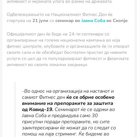
активност и нејзината улога во рамки на државата.
Одбележувањето на Националниот Фитнес Ден ќе
стартува на
21 јули
со
семинар во
Јавна Соба
во Скопје
.
Официјалниот ден ќе биде на 24-ти септември со
организирање на голема национална кампања во која
фитнес центрите, клубовите и организациите ќе ги отворат
своите сали и ќе обезбедат бесплатен пристап до нивните
услуги со цел да го популаризираат фитнесот и физичката
активност во своите локални заедници.
-Во однос на организација на настанот и
самиот Фитнес ден
ќе се обрне особено
внимание на препораките за заштита
од Ковид-19.
Семинарот ќе се одржи во
Јавна Соба и предвидува само 30
присутни поради препораките, но сите
заинтересирани ќе можат да го следат со
помош на лајв стриминг. Ќе бидеме во