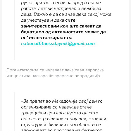
ручек, фитнес сесии за пред и после
работа, детски натпревар и вежби за
деца. Важно е да се знае дека секој може
да учествува и дека
сите
заинтересирани кои што сакаат да
бидат дел од активностите можат да
не’ исконтактираат на
nationalfitnessdaymk@gmail.com
.
Организаторите се надеваат дека оваа европска
иницијатива наскоро ќе прерасне во традиција.
-За првпат во Македонија овој ден го
организираме со надеж да стане
традиција и ден кога луѓето од сите
возрасти, различни социјални, етнички
структури и физички способности се
здружуваат во прослава на фитнесот.