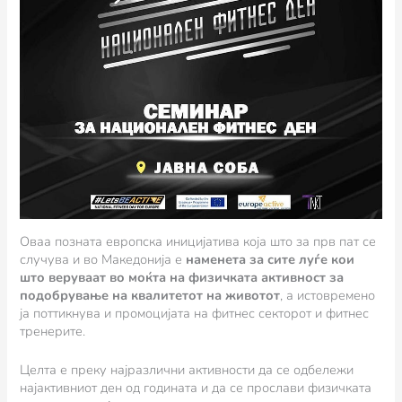
Оваа позната европска иницијатива која што за прв пат се
случува и во Македонија е
наменета за сите луѓе кои
што веруваат во моќта на физичката активност за
подобрување на квалитетот на животот
, а истовремено
ја поттикнува и промоцијата на фитнес секторот и фитнес
тренерите.
Целта е преку најразлични активности да се одбележи
најактивниот ден од годината и да се прослави физичката