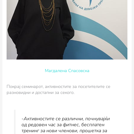
Магдалена Спасовска
Покрај семинарот, активностите за посетителите се
разновидни и достапни за секого.
-Активностите се различни, почнувајќи
од редовен час за фитнес, бесплатен
тренинг за нови членови, прошетка за