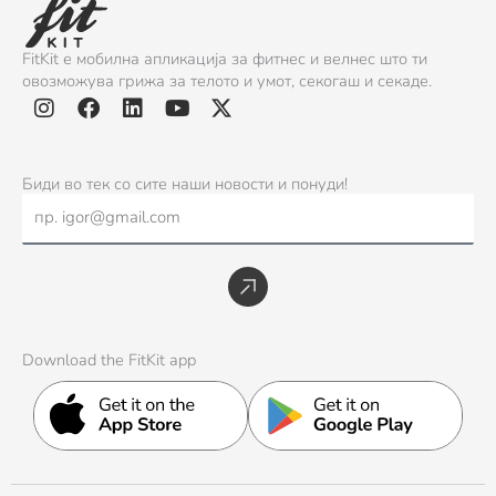
FitKit е мобилна апликација за фитнес и велнес што ти
овозможува грижа за телото и умот, секогаш и секаде.
I
F
L
Y
X
n
a
i
o
-
s
c
n
u
t
Биди во тек со сите наши новости и понуди!
t
e
k
t
w
Email
a
b
e
u
i
g
o
d
b
t
r
o
i
e
t
Submit
a
k
n
e
m
r
Download the FitKit app