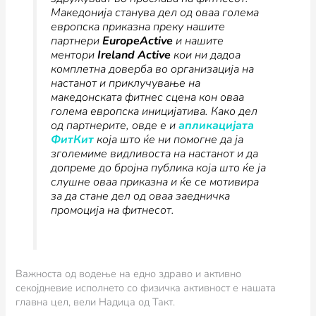
Македонија станува дел од оваа голема
европска приказна преку нашите
партнери
EuropeActive
и нашите
ментори
Ireland Active
кои ни дадоа
комплетна доверба во организација на
настанот и приклучување на
македонската фитнес сцена кон оваа
голема европска иницијатива. Како дел
од партнерите, овде е и
апликацијата
ФитКит
која што ќе ни помогне да ја
зголемиме видливоста на настанот и да
допреме до бројна публика која што ќе ја
слушне оваа приказна и ќе се мотивира
за да стане дел од оваа заедничка
промоција на фитнесот
.
Важноста од водење на едно здраво и активно
секојдневие исполнето со физичка активност е нашата
главна цел, вели Надица од Такт.