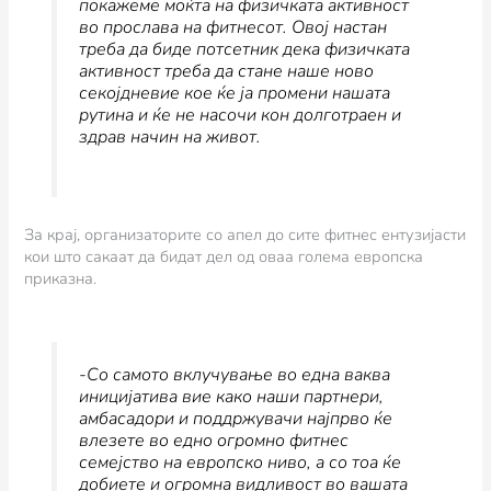
покажеме моќта на физичката активност
во прослава на фитнесот. Овој настан
треба да биде потсетник дека физичката
активност треба да стане наше ново
секојдневие кое ќе ја промени нашата
рутина и ќе не насочи кон долготраен и
здрав начин на живот.
За крај, организаторите со апел до сите фитнес ентузијасти
кои што сакаат да бидат дел од оваа голема европска
приказна.
-Со самото вклучување во една ваква
иницијатива вие како наши партнери,
амбасадори и поддржувачи најпрво ќе
влезете во едно огромно фитнес
семејство на европско ниво, а со тоа ќе
добиете и огромна видливост во вашата