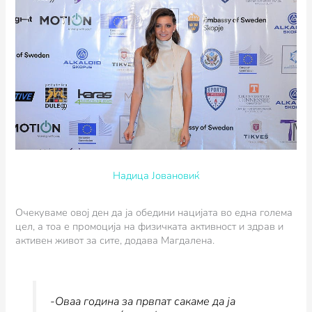
Надица Јовановиќ
Очекуваме овој ден да ја обедини нацијата во една голема
цел, а тоа е промоција на физичката активност и здрав и
активен живот за сите, додава Магдалена.
-Оваа година за првпат сакаме да ја