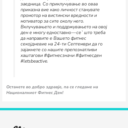
заедница. Со приклучување во оваа
приказна вие како личност станувате
промотор на вистински вредности и
мотиватор за сите околу него.
Вклучувањето и поддржувањето на овој
ден е многу едноставно — се` што треба
да направите е Вашето фитнес
секојдневие на 24-ти Септември да го
зајакнете со нашите препознатливи
хаштагови #фитнесзначи #фитнесден
#letsbeactive.
Останете во добро здравје, па се гледаме на
Националниот Фитнес Ден!