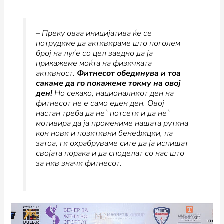
–
Преку оваа иницијатива ќе се
потрудиме да активираме што поголем
број на луѓе со цел заедно да ја
прикажеме моќта на физичката
активност.
Фитнесот обединува и тоа
сакаме да го покажеме токму на овој
ден!
Но секако, националниот ден на
фитнесот не е само еден ден. Овoj
настан треба да не` потсети и да не`
мотивира да ја промениме нашата рутина
кон нови и позитивни бенефиции, па
затоа, ги охрабруваме сите да ја испишат
својата порака и да споделат со нас што
за нив значи фитнесот
.