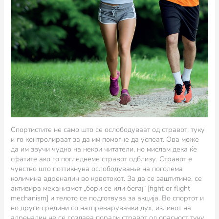
Спортистите не само што се ослободуваат од стравот, туку
и го контролираат за да им помогне да успеат. Ова може
да им звучи чудно на некои читатели, но мислам дека ќе
сфатите ако го погледнеме стравот одблизу. Стравот е
чувство што поттикнува ослободување на поголема
количина адреналин во крвотокот. За да се заштитиме, се
активира механизмот „бори се или бегај“ [fight or flight
mechanism] и телото се подготвува за акција. Во спортот и
во други средини со натпреварувачки дух, изливот на
адреналин не се создава поради стравот од опасност туку