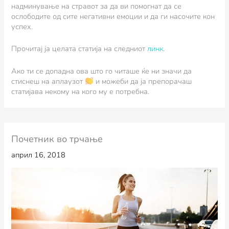
надминување на стравот за да ви помогнат да се
ослободите од сите негативни емоции и да ги насочите кон
успех.
Прочитај ја целата статија на следниот
линк
.
Ако ти се допадна ова што го читаше ќе ни значи да
стиснеш на аплаузот
и можеби да ја препорачаш
статијава некому на кого му е потребна.
Почетник во трчање
април 16, 2018