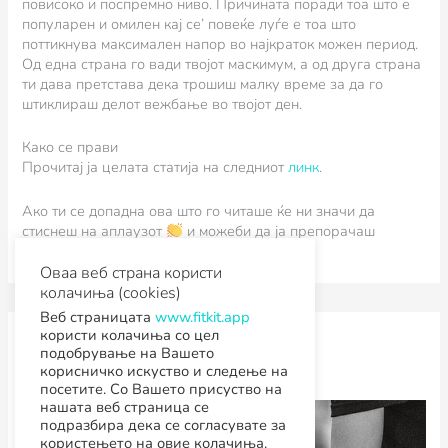
повисоко и поспремно ниво. Причината поради тоа што е
популарен и омилен кај се’ повеќе луѓе е тоа што
поттикнува максимален напор во најкраток можен период.
Од една страна го вади твојот маскимум, а од друга страна
ти дава претстава дека трошиш малку време за да го
штиклираш делот вежбање во твојот ден.
Како се прави
Прочитај ја целата статија на следниот
линк
.
Ако ти се допадна ова што го читаше ќе ни значи да
стиснеш на аплаузот
и можеби да ја препорачаш
статијава некому на кого му е потребна.
Оваа веб страна користи
колачиња (cookies)
Веб страницата
www.fitkit.app
користи колачиња со цел
Зошто “strong” е новото “sexy”
подобрување на Вашето
корисничко искуство и следење на
март 20, 2018
посетите. Со Вашето присуство на
нашата веб страница се
подразбира дека се согласувате за
користењето на овие колачиња.