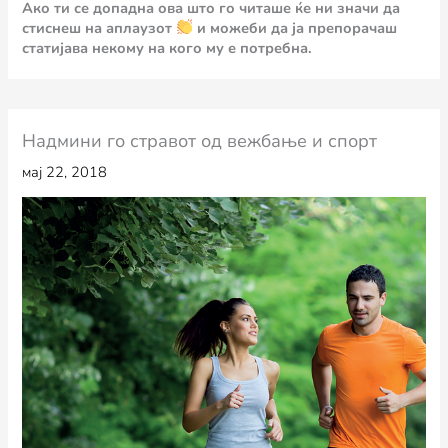
Ако ти се допадна ова што го читаше ќе ни значи да
стиснеш на аплаузот
и можеби да ја препорачаш
статијава некому на кого му е потребна.
Надмини го стравот од вежбање и спорт
мај 22, 2018