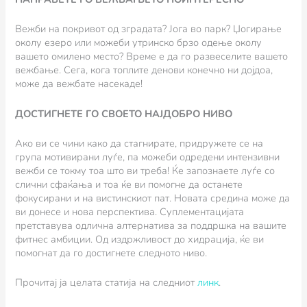
Вежби на покривот од зградата? Јога во парк? Џогирање
околу езеро или можеби утринско брзо одење околу
вашето омилено место? Време е да го развеселите вашето
вежбање. Сега, кога топлите денови конечно ни дојдоа,
може да вежбате насекаде!
ДОСТИГНЕТЕ ГО СВОЕТО НАЈДОБРО НИВО
Ако ви се чини како да стагнирате, придружете се на
група мотивирани луѓе, па можеби одредени интензивни
вежби се токму тоа што ви треба! Ќе запознаете луѓе со
слични сфаќања и тоа ќе ви помогне да останете
фокусирани и на вистинскиот пат. Новата средина може да
ви донесе и нова перспектива. Суплементацијата
претставува одлична алтернатива за поддршка на вашите
фитнес амбиции. Од издржливост до хидрација, ќе ви
помогнат да го достигнете следното ниво.
Прочитај ја целата статија на следниот
линк
.