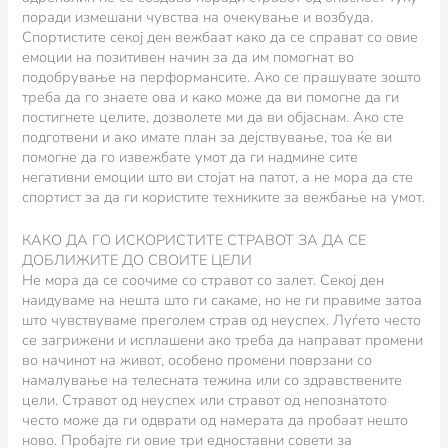
поради измешани чувства на очекување и возбуда.
Спортистите секој ден вежбаат како да се справат со овие
емоции на позитивен начин за да им помогнат во
подобрување на перформансите. Ако се прашувате зошто
треба да го знаете ова и како може да ви помогне да ги
постигнете целите, дозволете ми да ви објаснам. Ако сте
подготвени и ако имате план за дејствување, тоа ќе ви
помогне да го извежбате умот да ги надмине сите
негативни емоции што ви стојат на патот, а не мора да сте
спортист за да ги користите техниките за вежбање на умот.
КАКО ДА ГО ИСКОРИСТИТЕ СТРАВОТ ЗА ДА СЕ
ДОБЛИЖИТЕ ДО СВОИТЕ ЦЕЛИ
Не мора да се соочиме со стравот со залет. Секој ден
наидуваме на нешта што ги сакаме, но не ги правиме затоа
што чувствуваме преголем страв од неуспех. Луѓето често
се загрижени и исплашени ако треба да направат промени
во начинот на живот, особено промени поврзани со
намалување на телесната тежина или со здравствените
цели. Стравот од неуспех или стравот од непознатото
често може да ги одврати од намерата да пробаат нешто
ново. Пробајте ги овие три едноставни совети за