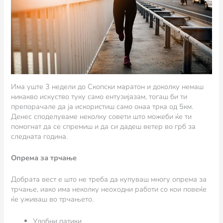
Има уште 3 недели до Скопски маратон и доколку немаш
никакво искуство туку само ентузијазам, тогаш би ти
препорачале да ја искористиш само онаа трка од 5км.
Денес споделуваме неколку совети што можеби ќе ти
помогнат да се спремиш и да си дадеш ветер во грб за
следната година.
Опрема за трчање
Добрата вест е што не треба да купуваш многу опрема за
трчање, иако има неколку неоходни работи со кои повеќе
ќе уживаш во трчањето.
Удобни патики