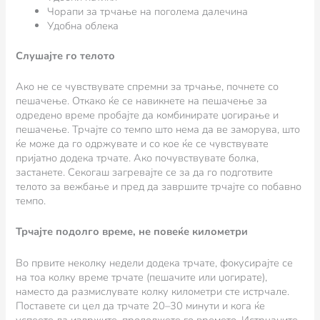
Чорапи за трчање на поголема далечина
Удобна облека
Слушајте го телото
Ако не се чувствувате спремни за трчање, почнете со
пешачење. Откако ќе се навикнете на пешачење за
одредено време пробајте да комбинирате џогирање и
пешачење. Трчајте со темпо што нема да ве заморува, што
ќе може да го одржувате и со кое ќе се чувствувате
пријатно додека трчате. Ако почувствувате болка,
застанете. Секогаш загревајте се за да го подготвите
телото за вежбање и пред да завршите трчајте со побавно
темпо.
Трчајте подолго време, не повеќе километри
Во првите неколку недели додека трчате, фокусирајте се
на тоа колку време трчате (пешачите или џогирате),
наместо да размислувате колку километри сте истрчале.
Поставете си цел да трчате 20–30 минути и кога ќе
успеете да издржите, продолжете го времето. Истрчаните