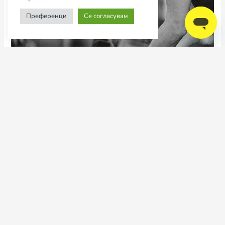
Преференци
Се согласувам
Факт е дека силно, тонирано и мускулно функционално
тело е новото секси и за мажи и за жени. Зголеменото
прифаќање на медиумите и компаниите за спортска
облека дека убавината доаѓа во повеќе форми дава
позитивен сигнал за да луѓето се охрабрени да живеат
здрав и активен живот.