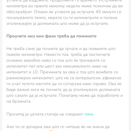
километри во првите неколку недели може психички да ве
обесхрабрат. Откако ќе успеете да истрчате 45 минути со
посакуваното темпо, мерете си ги километрите и полека
зголемувајте ја должината што може да ја истрчате.
Проучете низ кои фази треба да поминете
Не треба само да почнете да трчате и да поминете што
повеќе километри. Наместо тоа, треба да постигнете
основно аеробно ниво со тоа што ќе тренирате со
интензитет пет или шест ако максималното ниво на
интензитет е 10. Причината за ова е тоа што вежбите со
рамномерен интензитет, што не се интервалски, ефикасно
го учат телото мастите да ги согорува како гориво. Ова ќе
биде важно кога ќе почнете да ја зголемувате должината
што сакате да ја истрчате. Понатаму може да поработите и
на брзината.
Прочитај ја целата статија на следниот
линк
.
Ако ти се допадна ова што го читаше ќе ни значи да