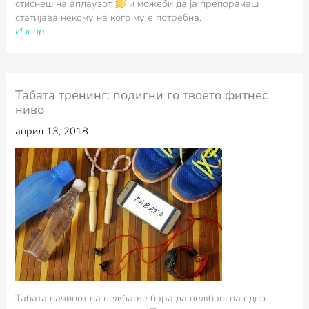
стиснеш на аплаузот
и можеби да ја препорачаш
статијава некому на кого му е потребна.
Извор
Табата тренинг: подигни го твоето фитнес
ниво
април 13, 2018
Табата начинот на вежбање бара да вежбаш на едно