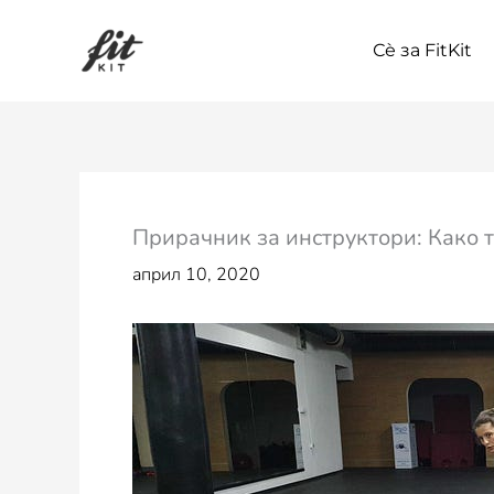
Skip
to
Сѐ за FitKit
content
Прирачник за инструктори: Како т
април 10, 2020