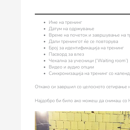
Име на тренинг
Датум на одржување
Време на почеток и завршување на т
Дали тренингот ќе се повторува
Број за идентификација на тренинг
Пасворд за влез
Чекална за учесници (‘Waiting room’)
Видео и аудио опции
Синхронизација на тренинг со календ
Откако си завршил со целосното сетирање на
Најдобро би било ако можеш да снимаш со 