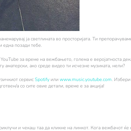
занемарувај ја светлината во просторијата. Ти препорачува
 и една позади тебе.
ouTube за време на вежбањето, голема е веројатноста дека
гу аматерски, ако среде видео ти исчезне музиката, нели?
узичкиот сервис
Spotify
или
www.music.youtube.com
. Избери 
отвен/а со сите овие детали, време е за акција!
риклучи и чекаш таа да кликне на линкот. Кога вежбачот ќе 