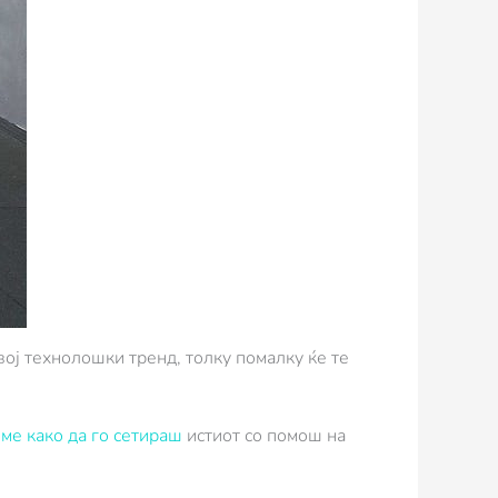
вој технолошки тренд, толку помалку ќе те
ме како да го сетираш
истиот со помош на