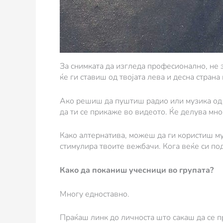
За снимката да изгледа професионално, не 
ќе ги ставиш од твојата лева и десна страна
Ако решиш да пуштиш радио или музика од Y
да ти се прикаже во видеото. Ќе делува мно
Како алтернатива, можеш да ги користиш м
стимулира твоите вежбачи. Кога веќе си подг
Како да поканиш учесници во групата?
Многу едноставно.
Праќаш линк до личноста што сакаш да се п