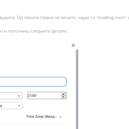
ијата. Од левата страна на менито, најди го ‘meeting room’ 
а ги пополниш следните детали: