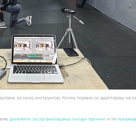
извик за секој инструктор. Колку порано се адаптираш на о
ивме
дилемите за организирање онлајн тренинг
и ти
покажав