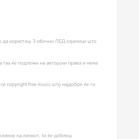
ме да користиш 3 обични ЛЕД сијалици што
 таа ќе подлежи на авторски права и нема
си copyright free music што најдобро ќе ги
кликне на линкот, ти ќе добиеш