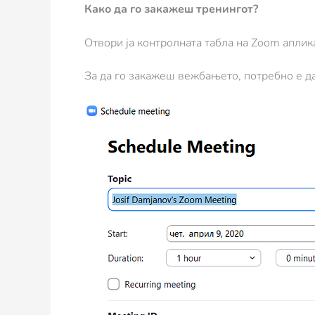
Како да го закажеш тренингот?
Отвори ја контролната табла на Zoom апликац
За да го закажеш вежбањето, потребно е д