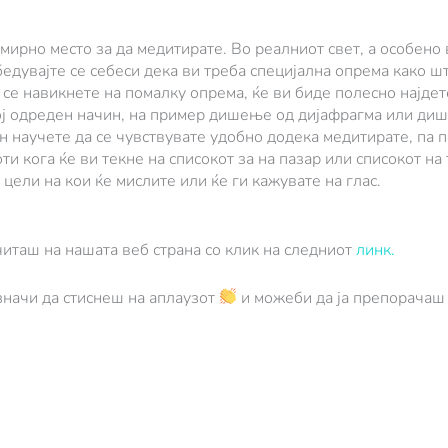
мирно место за да медитирате. Во реалниот свет, а особено 
едувајте се себеси дека ви треба специјална опрема како ш
о се навикнете на помалку опрема, ќе ви биде полесно најде
ој одреден начин, на пример дишење од дијафрагма или диш
н научете да се чувствувате удобно додека медитирате, па п
и кога ќе ви текне на списокот за на пазар или списокот на
цели на кои ќе мислите или ќе ги кажувате на глас.
иташ на нашата веб страна со клик на следниот
линк.
 значи да стиснеш на аплаузот
и можеби да ја препорачаш с