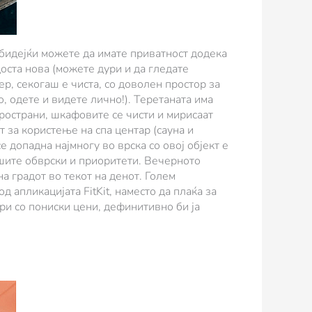
 бидејќи можете да имате приватност додека
оста нова (можете дури и да гледате
р, секогаш е чиста, со доволен простор за
 одете и видете лично!). Теретаната има
пространи, шкафовите се чисти и мирисаат
т за користење на спа центар (сауна и
 допадна најмногу во врска со овој објект е
ашите обврски и приоритети. Вечерното
а градот во текот на денот. Голем
 апликацијата FitKit, наместо да плаќа за
ри со пониски цени, дефинитивно би ја