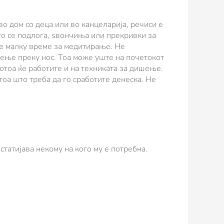
во дом со деца или во канцеларија, речиси е
то се подлога, ѕвончиња или прекривки за
те малку време за медитирање. Не
ење преку нос. Тоа може уште на почетокот
отоа ќе работите и на техниката за дишење.
 тоа што треба да го сработите денеска. Не
татијава некому на кого му е потребна.