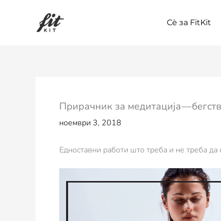
Skip
to
Сѐ за FitKit
content
Прирачник за медитација — бегст
ноември 3, 2018
Едноставни работи што треба и не треба да 