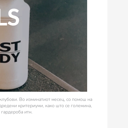
 клубови. Во изминатиот месец, со помош на
одредени критериуми, како што се големина,
 гардероба итн.