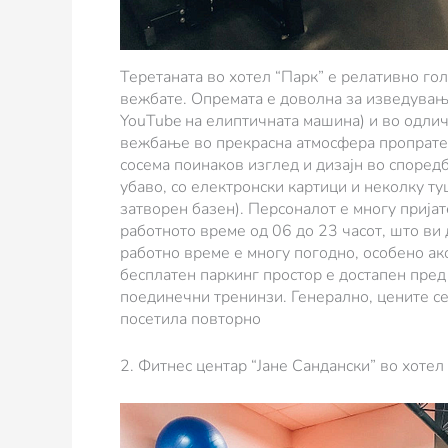
Теретаната во хотел “Парк” е релативно го
вежбате. Опремата е доволна за изведување
YouTube на елиптичната машина) и во одличн
вежбање во прекрасна атмосфера пропратено
сосема поинаков изглед и дизајн во споредб
убаво, со електронски картици и неколку ту
затворен базен). Персоналот е многу пријат
работното време од 06 до 23 часот, што ви
работно време е многу погодно, особено ако
бесплатен паркинг простор е достапен пред 
поединечни тренинзи. Генерално, цените се
посетила повторно
2. Фитнес центар “Јане Сандански” во хотел 