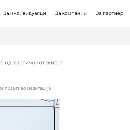
За индивидуалци
За компании
За партнери
во од хаотичниот живот
се прават во медитација