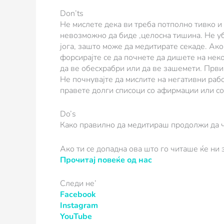
Don’ts
Не мислете дека ви треба потполно тивко и 
невозможно да биде ,целосна тишина. Не уб
јога, зашто може да медитирате секаде. Ак
форсирајте се да почнете да дишете на нек
да ве обесхрабри или да ве зашемети. Први
Не почнувајте да мислите на негативни работ
правете долги списоци со афирмации или со 
Do’s
Како правилно да медитираш продолжи да ч
Ако ти се допадна ова што го читаше ќе ни
Прочитај повеќе од нас
Следи не’
Facebook
Instagram
YouTube