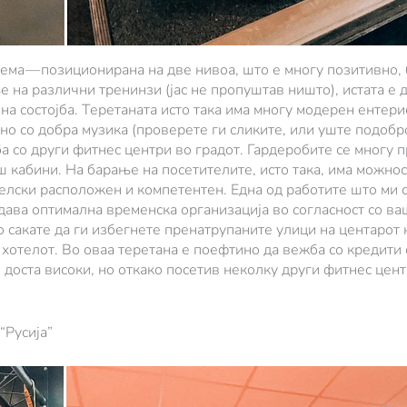
лема — позиционирана на две нивоа, што е многу позитивно,
 на различни тренинзи (јас не пропуштав ништо), истата е д
а состојба. Теретаната исто така има многу модерен ентерие
 со добра музика (проверете ги сликите, или уште подобро,
а со други фитнес центри во градот. Гардеробите се многу 
ш кабини. На барање на посетителите, исто така, има можнос
елски расположен и компетентен. Една од работите што ми се
 дава оптимална временска организација во согласност со в
 сакате да ги избегнете пренатрупаните улици на центарот н
хотелот. Во оваа теретана е поефтино да вежба со кредити од
 доста високи, но откако посетив неколку други фитнес цент
“Русија”