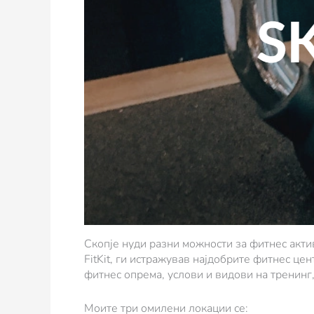
Скопје нуди разни можности за фитнес актив
FitKit, ги истражував најдобрите фитнес це
фитнес опрема, услови и видови на тренинг,
Моите три омилени локации се: