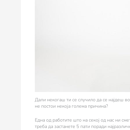
Дали некогаш ти се случило да се најдеш в
не постои некоја голема причина?
Една од работите што на секој од нас ни сме
треба да застанете 5 пати поради најразлич