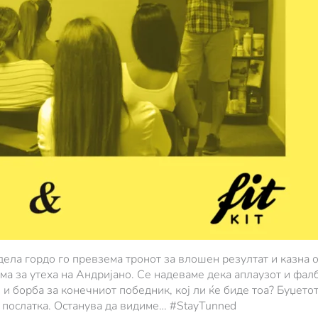
дела гордо го превзема тронот за влошен резултат и казна о
 за утеха на Андријано. Се надеваме дека аплаузот и фалб
 и борба за конечниот победник, кој ли ќе биде тоа? Буџетот
’ послатка. Останува да видиме… #StayTunned