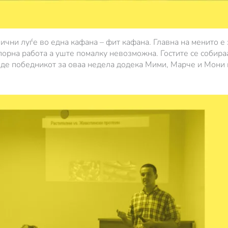
ични луѓе во една кафана – фит кафана. Главна на менито е
орна работа а уште помалку невозможна. Гостите се собира
биде победникот за оваа недела додека Мими, Марче и Мони 