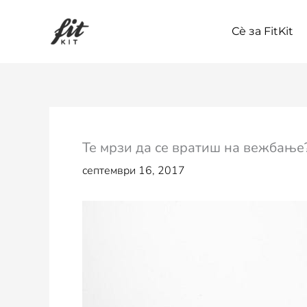
Skip
to
Сѐ за FitKit
content
Те мрзи да се вратиш на вежбање?
септември 16, 2017