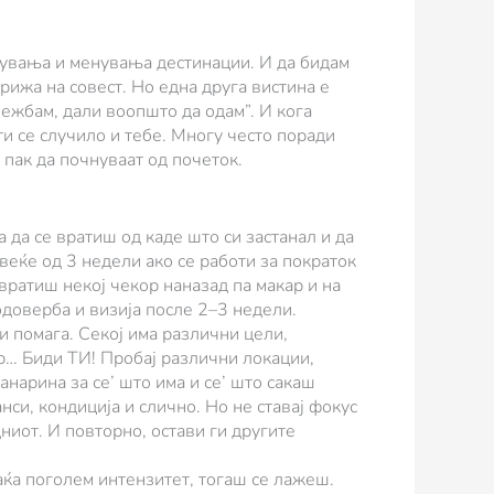
тувања и менувања дестинации. И да бидам
рижа на совест. Но една друга вистина е
вежбам, дали воопшто да одам”. И кога
ти се случило и тебе. Многу често поради
 пак да почнуваат од почеток.
 да се вратиш од каде што си застанал и да
веќе од 3 недели ако се работи за пократок
е вратиш некој чекор наназад па макар и на
одоверба и визија после 2–3 недели.
и помага. Секој има различни цели,
ер… Биди ТИ! Пробај различни локации,
анарина за се’ што има и се’ што сакаш
нси, кондиција и слично. Но не ставај фокус
ниот. И повторно, остави ги другите
аќа поголем интензитет, тогаш се лажеш.