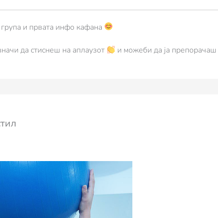
а група и првата инфо кафана
 значи да стиснеш на аплаузот
и можеби да ја препорачаш с
стил