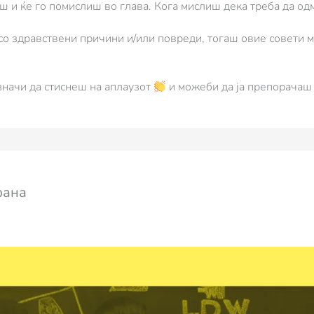
ш и ќе го помислиш во глава. Кога мислиш дека треба да од
о здравствени причини и/или повреди, тогаш овие совети мо
 значи да стиснеш на аплаузот
и можеби да ја препорачаш с
фана