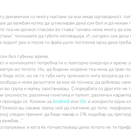
у динамични со многу настани за кои имав одговорност, па
ев да вежбам колку да штиклирам дека сум бил и да немам г
то тоа ми донесе гласови во глава “секако нема многу да из
стани” почнувате да губите мотивација. И, сигурен сум дека 
 подолг рок и после ги фаќа уште поголема мрза дека треба
лосек без губење време
т и континуитет потребна ти е повторно енергија и време за
метри во телото. Но, да бидеме искрени тоа нема да трае по
е биде исто, но не го губи ниту трпението ниту волјата да с
 возбуда и нови резултати за кои ќе почнеш да добиваш сам
л во група и малку заостануваш. Споредбата со другите не т
и околности, различна генетика и талент, различен каракт
 пронајди се. Кликни за
Android
или
IOs
и искористи една чл
. Понекогаш сакаме преку ноќ да стигнеме до тело, перформа
секој следен тренинг да биде макар и 1% подобар од претход
га вежбав…”
воспалување и кога ќе почувствуваш дека телото не ти приф