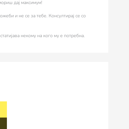
мориш дај максимум!
жеби и не се за тебе. Консултирај се со
татијава некому на кого му е потребна.