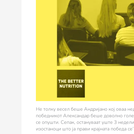
Не толку весел беше Андријано кој оваа не
победникот Александар беше доволно голема
се опушти. Сепак, остануваат уште 3 недели
изостаноци што ја прави крајната победа се