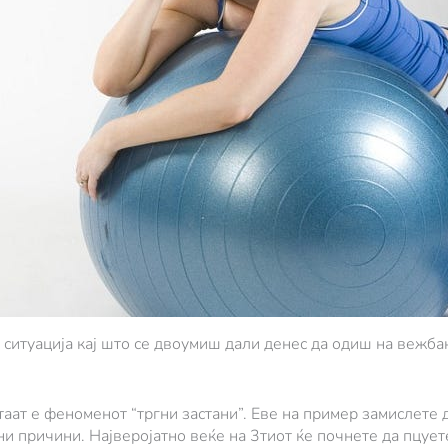
о ситуација кај што се двоумиш дали денес да одиш на вежб
таат е феноменот “тргни застани”. Еве на пример замислете 
ни причини. Најверојатно веќе на 3тиот ќе почнете да пцуете