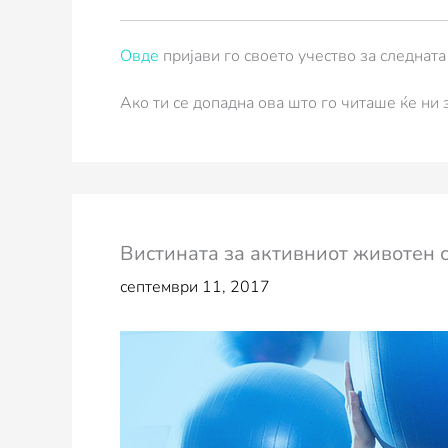
Овде
пријави го своето учество за следнат
Ако ти се допадна ова што го читаше ќе ни
Вистината за активниот животен 
септември 11, 2017