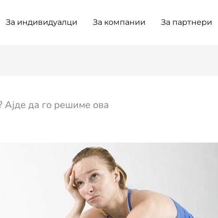
За индивидуалци
За компании
За партнери
 Ајде да го решиме ова