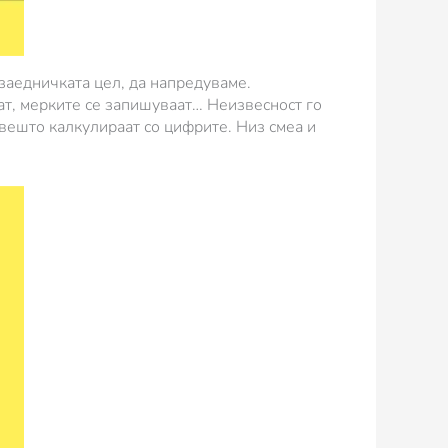
 заедничката цел, да напредуваме.
ат, мерките се запишуваат… Неизвесност го
вешто калкулираат со цифрите. Низ смеа и