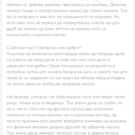
обично се’ добива доколку престанеш да вежбаш. Доколку
немаат товар и оптеретување можат да станат помали. Тоа
ќе ги направи и мастите на површината по видливи. Но
исто како што не можеш да конвертираш клетка од црн
дроб во клетка од кожа истото не можеш ниту со
мускулните и масните клетки.
Слаб или чист? Замастен или дебел?
Анализа на телесната композиција може да потврди дали
се работи за некој дали е слаб или чист или дали е
замастен или дебел. Оваа соочување со реалноста е
потребно затоа што самата бројка на вага и самото тоа што
некој ќе се задоволи со изгледот во облека пред огледало
не значи дека не треба да превземе нешто.
На пример, сигурно сте забележале луѓе што имаат тенки
раце, тенки нозе и мешенце. Тоа значи дека се слаби, но
не и чисти. Или пак од другата страна две различни
личности со слична висина, но со различен изглед, од
проста причина што едниот веројатно внимава на исхрана
и е физички активен додека другиот во обратна насока.
Тоа значи дека нивниот телесен состав е дијаметрално