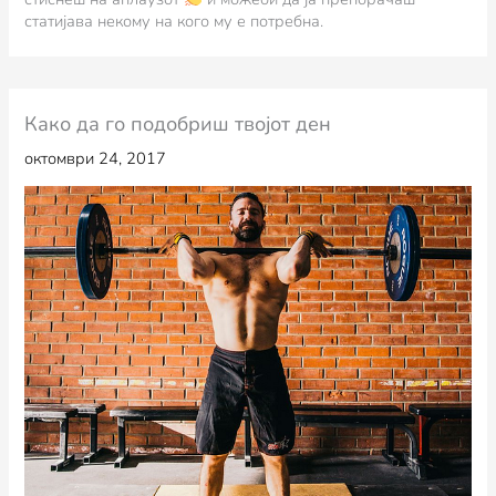
статијава некому на кого му е потребна.
Како да го подобриш твојот ден
октомври 24, 2017