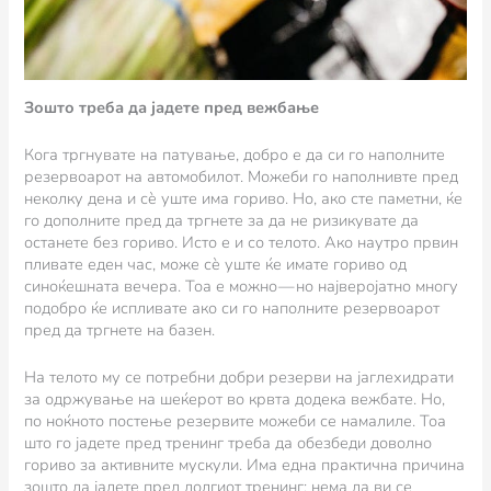
Зошто треба да јадете пред вежбање
Кога тргнувате на патување, добро е да си го наполните
резервоарот на автомобилот. Можеби го наполнивте пред
неколку дена и сè уште има гориво. Но, ако сте паметни, ќе
го дополните пред да тргнете за да не ризикувате да
останете без гориво. Исто е и со телото. Ако наутро првин
пливате еден час, може сè уште ќе имате гориво од
синоќешната вечера. Тоа е можно — но најверојатно многу
подобро ќе испливате ако си го наполните резервоарот
пред да тргнете на базен.
На телото му се потребни добри резерви на јаглехидрати
за одржување на шеќерот во крвта додека вежбате. Но,
по ноќното постење резервите можеби се намалиле. Тоа
што го јадете пред тренинг треба да обезбеди доволно
гориво за активните мускули. Има една практична причина
зошто да јадете пред долгиот тренинг: нема да ви се