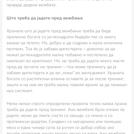
пријаде додека вежбате.
Што треба да јадете пред вежбање
Храната што ја јадете пред вежбање треба да биде
прилично богата со јаглехидрати бидејќи тие се многу
важни за телото. Но, добро е да содржи и мала количина
протеин. Тоа ќе ја забави дигестијата — доволно за да
можат јаглехидратите малку побавно и постепено да
навлезат во крвотокот. Но, не треба да јадете многу масти
пред да тргнете на тренинг — тоа може премногу да ја
забави дигестијата и да ви „тежи“ во желудникот. Храната
богата со растителни влакна оставете ја за после тренинг,
зашто и на нив им треба малку повеќе време за да поминат
низ системот.
Нема некои строго определени правила точно каква храна
треба да јадете пред тренинг. Ако вежбате брзо откако ќе
јадете, може да пиете смути со овошје, со млеко и со
протеински додаток. Сендвич со мисиркино или пилешко
месо и една чинија супа за ручек се добар избор ако
трчате попладне зашто телото лесно ги вари. Ако вежбате