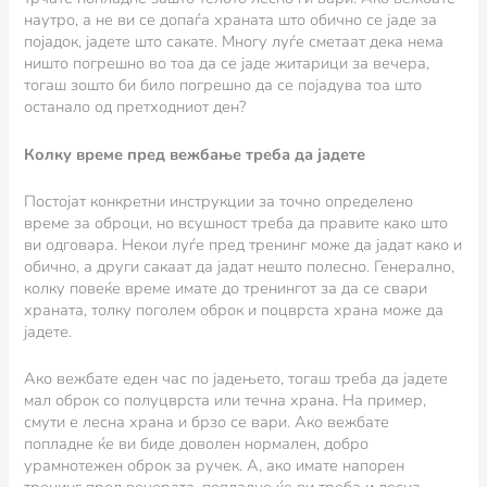
наутро, а не ви се допаѓа храната што обично се јаде за
појадок, јадете што сакате. Многу луѓе сметаат дека нема
ништо погрешно во тоа да се јаде житарици за вечера,
тогаш зошто би било погрешно да се појадува тоа што
останало од претходниот ден?
Колку време пред вежбање треба да јадете
Постојат конкретни инструкции за точно определено
време за оброци, но всушност треба да правите како што
ви одговара. Некои луѓе пред тренинг може да јадат како и
обично, а други сакаат да јадат нешто полесно. Генерално,
колку повеќе време имате до тренингот за да се свари
храната, толку поголем оброк и поцврста храна може да
јадете.
Ако вежбате еден час по јадењето, тогаш треба да јадете
мал оброк со полуцврста или течна храна. На пример,
смути е лесна храна и брзо се вари. Ако вежбате
попладне ќе ви биде доволен нормален, добро
урамнотежен оброк за ручек. А, ако имате напорен