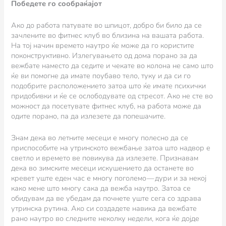
Победете го сообраќајот
Ако до работа патувате во шпицот, добро би било да се
зачлените во фитнес клуб во близина на вашата работа.
На тој начин времето наутро ќе може да го користите
поконструктивно. Излегувањето од дома порано за да
вежбате наместо да седите и чекате во колона не само што
ќе ви помогне да имате поубаво тело, туку и да си го
подобрите расположението затоа што ќе имате психички
придобивки и ќе се ослободувате од стресот. Ако не сте во
можност да посетувате фитнес клуб, на работа може да
одите порано, па да излезете да попешачите.
Знам дека во летните месеци е многу полесно да се
приспособите на утринското вежбање затоа што надвор е
светло и времето ве повикува да излезете. Признавам
дека во зимските месеци искушението да останете во
кревет уште еден час е многу поголемо — дури и за некој
како мене што многу сака да вежба наутро. Затоа се
обидувам да ве убедам да почнете уште сега со здрава
утринска рутина. Ако си создадете навика да вежбате
рано наутро во следните неколку недели, кога ќе дојде