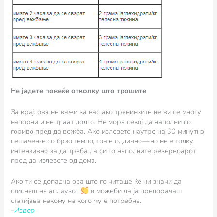
Не јадете повеќе отколку што трошите
За крај: ова не важи за вас ако тренинзите не ви се многу
напорни и не траат долго. Не мора секој да наполни со
гориво пред да вежба. Ако излезете наутро на 30 минутно
пешачење со брзо темпо, тоа е одлично — но не е толку
интензивно за да треба да си го наполните резервоарот
пред да излезете од дома.
Ако ти се допадна ова што го читаше ќе ни значи да
стиснеш на аплаузот
и можеби да ја препорачаш
статијава некому на кого му е потребна.
–
Извор