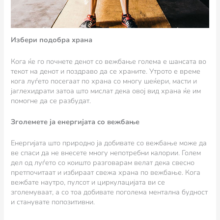
Избери подобра храна
Кога ќе го почнете денот со вежбање голема е шансата во
текот на денот и поздраво да се храните. Утрото е време
кога луѓето посегаат по храна со многу шеќери, масти и
јаглехидрати затоа што мислат дека овој вид храна ќе им
помогне да се разбудат.
Зголемете ја енергијата со вежбање
Енергијата што природно ја добивате со вежбање може да
ве спаси да не внесете многу непотребни калории. Голем
дел од луѓето со коишто разговарам велат дека свесно
претпочитаат и избираат свежа храна по вежбање. Кога
вежбате наутро, пулсот и циркулацијата ви се
зголемуваат, а со тоа добивате поголема ментална будност
и станувате попозитивни.