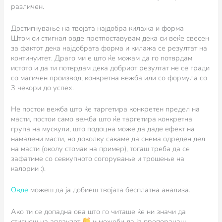
различен.
Достигнување на твојата најдобра килажа и форма
Штом си стигнал овде претпоставувам дека си веќе свесен
за фактот дека најдобрата форма и килажа се резултат на
континуитет. Драго ми е што ќе можам да го потврдам
истото и да ти потврдам дека добриот резултат не се гради
со магичен производ, конкретна вежба или со формула со
3 чекори до успех.
Не постои вежба што ќе таргетира конкретен предел на
масти, постои само вежба што ќе таргетира конкретна
група на мускули, што подоцна може да даде ефект на
намалени масти, но доколку сакаме да снема одреден дел
на масти (околу стомак на пример), тогаш треба да се
зафатиме со севкупното согорување и трошење на
калории :).
Овде
можеш да ја добиеш твојата бесплатна анализа.
Ако ти се допадна ова што го читаше ќе ни значи да
стиснеш на аплаузот
и можеби да ја препорачаш