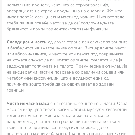
нормалните процеси, како што се термоизолација,
апсорпцијата на стрес и продукција на енергија. Жените
имаат повеќе есенцијални масти од мажите. Нивното тело
треба да има повеќе масти за да се’ поддржи идната
бременост и други хормонско-поврзани функции.
Складирани масти
од друга страна пак служат за заштита
и безбедност на внатрешните органи. Висцералните масти,
или абдоминалните, и мастите кои лежат под површината
на кожата служат да ги штитат органите, скелетот и да ја
задржуваат топлината на телото. Прекумерна акумулација
на висцерални масти е поврзана со различни срцеви или
метаболички дисфункции, што е всушност една од
причините зошто треба да се одржувааат во здрави
граници.
Чиста немасна маса
е едноставно се’ што не е масти. Оваа
маса ги вклучува твоите коски, органи, мускули, лигаменти,
тетиви и течности. Чистата маса и масната маса се
напревени од два тотално различни типови на клетки и
ткива, што е причина зошто мускул не може да се
претвори во масти и обратно. Таа перцепција за мускулите