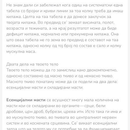
Не знам дали си забележал кога одиш на систематски една
табела со бројки и криви линии за тоа колку треба да имаш
килажа. Целта на таа табела е да донесе заклучок за
твојата килажа. Во предвид се’ земаат висината, полот,
возраста и тежината, а на крај резултатот може да биде
дефицит килажа, нормално или прекумерна килажа. Она
што оваа табела не го зема во предвид е составот на таа
килажа, односно колку од тој број по состав е сало и колку
мускулна маса.
Двата дела на твоето тело
Твоето тело можеш да го замислиш како двокомпонетно,
односно составено од масно ткиво и од немасно ткиво.
Масното ткиво понатаму може да се подели на два дела:
есенцијални масти и складирани масти.
Есенцијални масти
се всушност многу мала количина на
масти кои се складирани во органите — срце, бели
дробови, црн дроб, бубрези, црева итн. Исто така ги има и
во мускулното ткиво, во ткивата во централниот нервен
систем и во коскената срцевина. Се’ викаат есенцијални
затоа што на телото му се потребни за да функционираат