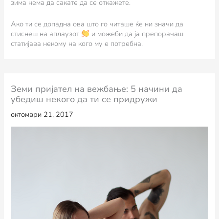
зима нема да сакате да се откажете.
Ако ти се допадна ова што го читаше ќе ни значи да
стиснеш на аплаузот
и можеби да ја препорачаш
статијава некому на кого му е потребна.
Земи пријател на вежбање: 5 начини да
убедиш некого да ти се придружи
октомври 21, 2017