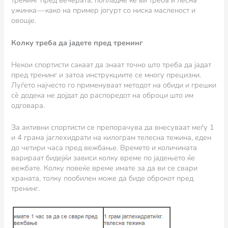
тренинг пред вечерата, попладне ќе ви треба и лесна
ужинка — како на пример јогурт со ниска масленост и
овошје.
Колку треба да јадете пред тренинг
Некои спортисти сакаат да знаат точно што треба да јадат
пред тренинг и затоа инструкциите се многу прецизни.
Луѓето најчесто го применуваат методот на обиди и грешки
сè додека не дојдат до распоредот на оброци што им
одговара.
За активни спортисти се препорачува да внесуваат меѓу 1
и 4 грама јаглехидрати на килограм телесна тежина, еден
до четири часа пред вежбање. Времето и количината
варираат бидејќи зависи колку време по јадењето ќе
вежбате. Колку повеќе време имате за да ви се свари
храната, толку пообилен може да биде оброкот пред
тренинг.