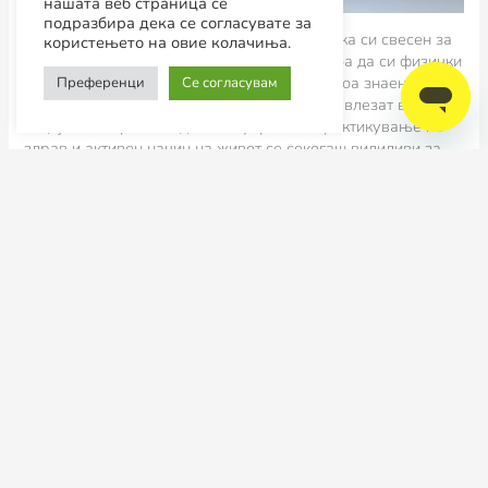
нашата веб страница се
подразбира дека се согласувате за
Ако си дошол до оваа статија, тоа значи дека си свесен за
користењето на овие колачиња.
важноста на вежбањето и знаеш дека треба да си физички
активен. Но, сега е време да го пренесеш тоа знаење и да
Преференци
Се согласувам
ги мотивираш пријателите и фамилијата да влезат во
акција. Бенефитите од континуираното практикување на
здрав и активен начин на живот се секогаш видиливи за
околината. Доказ за тоа се твојата енергија, сјајот на
кожата, физичкиот изглед и самодовербата. Но, многу
често твоите блиски имаат аверзија кон вежбање и
сметаат дека они немаат време или ресурси за да бидат
како тебе. Затоа постојат некои дополнителни убедувачки
тактики кои ќе ти ги поткажам за да ги употребиш :).
Многу е важен тајмингот
Потруди се’ веднаш после вежбање да искомуницираш со
некој твој пријател или близок. Темпирај го кафето или
телефонскиот повик веднаш после вежбање, не е можно
да не ја примети твојата свежина и позитивна енергија. Тоа
е моментот за да го поканиш да ти прави друштво следниот
пат. Не секогаш ќе профункционира од прва, но не се
откажувај. Се работи за твој близок!