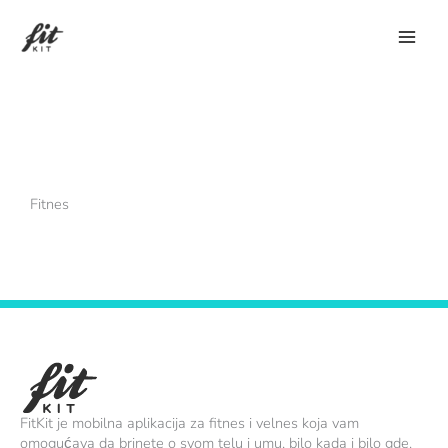
Пређи
на
садржај
Fitnes
FitKit je mobilna aplikacija za fitnes i velnes koja vam
omogućava da brinete o svom telu i umu, bilo kada i bilo gde.