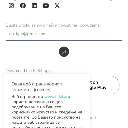
I
F
L
Y
X
n
a
i
o
-
s
c
n
u
t
Budite u toku sa svim našim novostima i ponudama!
t
e
k
t
w
Email
a
b
e
u
i
g
o
d
b
t
r
o
i
e
t
Предати
a
k
n
e
m
r
Download the FitKit app
Оваа веб страна користи
колачиња (cookies)
Веб страницата
www.fitkit.app
користи колачиња со цел
подобрување на Вашето
корисничко искуство и следење на
посетите. Со Вашето присуство на
© 2026 FitKit. All Rights Reserved.
нашата веб страница се
подразбира дека се согласувате за