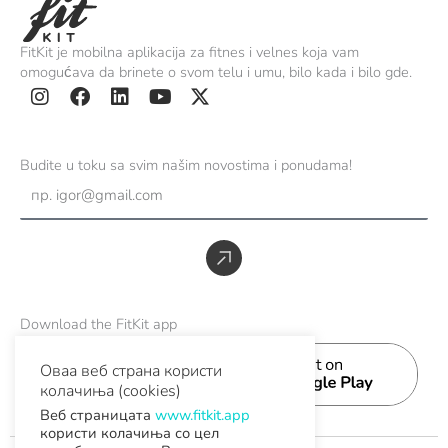
FitKit je mobilna aplikacija za fitnes i velnes koja vam
omogućava da brinete o svom telu i umu, bilo kada i bilo gde.
I
F
L
Y
X
n
a
i
o
-
s
c
n
u
t
Budite u toku sa svim našim novostima i ponudama!
t
e
k
t
w
Email
a
b
e
u
i
g
o
d
b
t
r
o
i
e
t
Предати
a
k
n
e
m
r
Download the FitKit app
Оваа веб страна користи
колачиња (cookies)
Веб страницата
www.fitkit.app
користи колачиња со цел