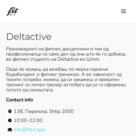
Skip
to
content
Deltactive
Разновидност на фитнес дисциплини и тим од
професионалци се само дел од она што ќе го добиеш
во фитнес студиото на Deltactive во Штип.
Овде ќе можеш да вежбаш по мерка скроени
бодибилдинг и фитнес тренинзи. А во зависност од
твоите потреби, можеш да си закажеш и приватен
тренинг со личен тренер за побргу да си го оформиш
телото од соништата.
Contact info
138, Пиринска, Shtip 2000
10:00-22:00
info@fitkit.app