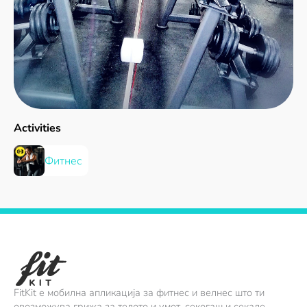
Activities
Фитнес
FitKit е мобилна апликација за фитнес и велнес што ти
овозможува грижа за телото и умот, секогаш и секаде.