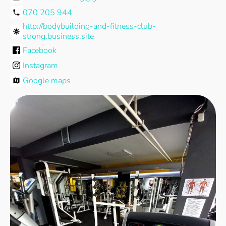
070 205 944
http://bodybuilding-and-fitness-club-
strong.business.site
Facebook
Instagram
Google maps