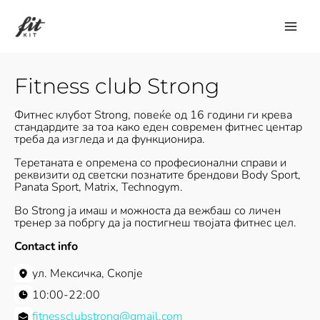
Skip
to
content
Fitness club Strong
Фитнес клубот Strong, повеќе од 16 години ги крева
стандардите за тоа како еден современ фитнес центар
треба да изгледа и да функционира.
Теретаната е опремена со професионални справи и
реквизити од светски познатите брендови Body Sport,
Panata Sport, Matrix, Technogym.
Во Strong ја имаш и можноста да вежбаш со личен
тренер за побргу да ја постигнеш твојата фитнес цел.
Contact info
ул. Мексичка, Скопје
10:00-22:00
fitnessclubstrong@gmail.com