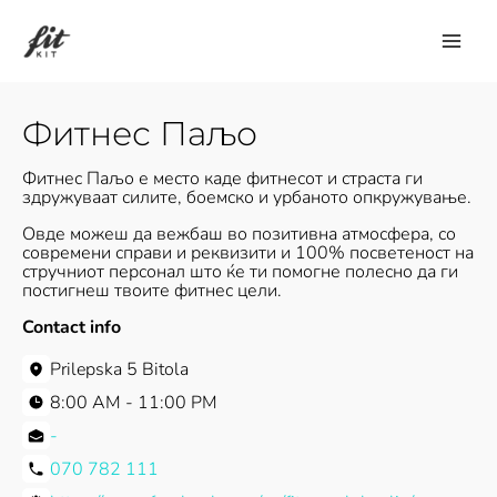
Skip
to
content
Фитнес Паљо
Фитнес Паљо е место каде фитнесот и страста ги
здружуваат силите, боемско и урбаното опкружување.
Овде можеш да вежбаш во позитивна атмосфера, со
современи справи и реквизити и 100% посветеност на
стручниот персонал што ќе ти помогне полесно да ги
постигнеш твоите фитнес цели.
Contact info
Prilepska 5 Bitola
8:00 AM - 11:00 PM
-
070 782 111