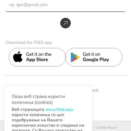
Email
a
b
e
u
i
g
o
d
b
t
r
o
i
e
t
Submit
a
k
n
e
m
r
Download the FitKit app
© 2026 FitKit. All Rights Reserved.
Оваа веб страна користи
колачиња (cookies)
Help & Support
Contact
Веб страницата
www.fitkit.app
користи колачиња со цел
подобрување на Вашето
корисничко искуство и следење на
УСЛОВИ ЗА КОРИСТЕЊЕ И УСЛОВИ ЗА КУПУВАЊЕ
COOKIE POLICY
посетите. Со Вашето присуство на