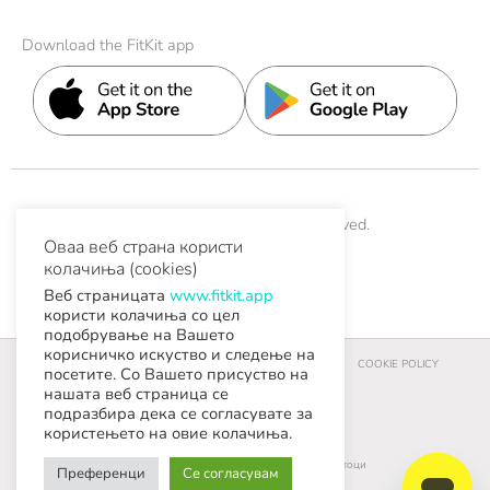
Download the FitKit app
© 2026 FitKit. All Rights Reserved.
Оваа веб страна користи
колачиња (cookies)
Help & Support
Contact
Веб страницата
www.fitkit.app
користи колачиња со цел
подобрување на Вашето
корисничко искуство и следење на
УСЛОВИ ЗА КОРИСТЕЊЕ И УСЛОВИ ЗА КУПУВАЊЕ
COOKIE POLICY
посетите. Со Вашето присуство на
нашата веб страница се
подразбира дека се согласувате за
PRIVACY POLICY
користењето на овие колачиња.
Барање за остварување права на субјектот на личните податоци
Преференци
Се согласувам