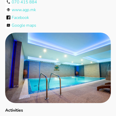
070 415 884
www.agp.mk
Facebook
Google maps
Activities