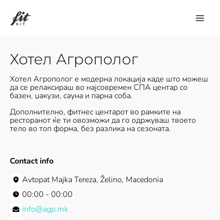
Skip
to
content
Хотел Агрополог
Хотел Агрополог е модерна локација каде што можеш
да се релаксираш во најсовремен СПА центар со
базен, џакузи, сауна и парна соба.
Дополнително, фитнес центарот во рамките на
ресторанот ќе ти овозможи да го одржуваш твоето
тело во топ форма, без разлика на сезоната.
Contact info
Avtopat Majka Tereza, Želino, Macedonia
00:00 - 00:00
info@agp.mk