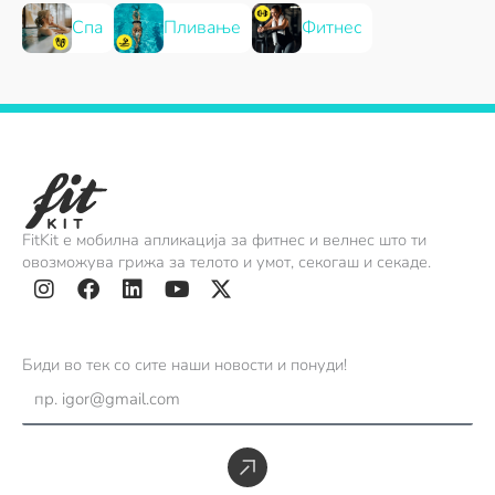
Спа
Пливање
Фитнес
FitKit е мобилна апликација за фитнес и велнес што ти
овозможува грижа за телото и умот, секогаш и секаде.
I
F
L
Y
X
n
a
i
o
-
s
c
n
u
t
Биди во тек со сите наши новости и понуди!
t
e
k
t
w
Email
a
b
e
u
i
g
o
d
b
t
r
o
i
e
t
Submit
a
k
n
e
m
r