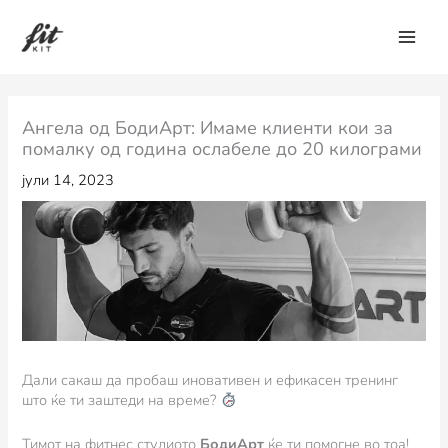
Skip
to
content
Ангела од БодиАрт: Имаме клиенти кои за
помалку од година ослабеле до 20 килограми
јули 14, 2023
Дали сакаш да пробаш иновативен и ефикасен тренинг
што ќе ти заштеди на време?
Тимот на фитнес студиото
БодиАрт
ќе ти помогне во тоа!