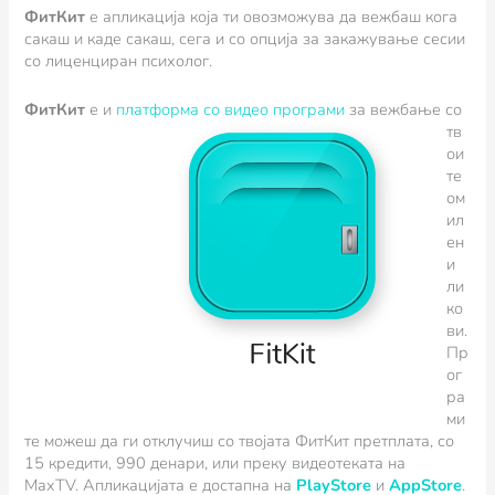
ФитКит
e апликација која ти овозможува да вежбаш кога
сакаш и каде сакаш, сега и со опција за закажување сесии
со лиценциран психолог.
ФитКит
е и
пл
атформа со видео програми
за вежбање со
тв
ои
те
ом
ил
ен
и
ли
ко
ви.
Пр
ог
ра
ми
те можеш да ги отклучиш со твојата ФитКит претплата, со
15 кредити, 990 денари, или преку видеотеката на
MaxTV.
Апликацијата е достапна на
PlayStore
и
AppStore
.