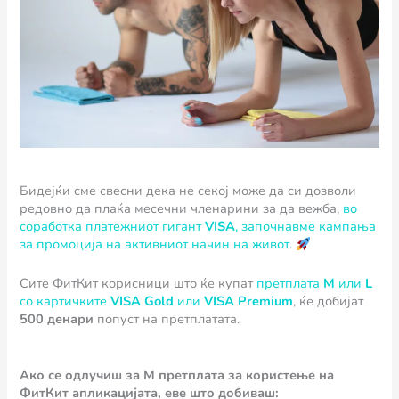
Бидејќи сме свесни дека не секој може да си дозволи
редовно да плаќа месечни членарини за да вежба,
во
соработка платежниот гигант
VISA
, започнавме кампања
за промоција на активниот начин на живот
.
Сите ФитКит корисници што ќе купат
претплата
М
или
L
со картичките
VISA Gold
или
VISA Premium
, ќе добијат
500 денари
попуст на претплатата.
Ако се одлучиш за M претплата за користење на
ФитКит апликацијата, еве што добиваш: