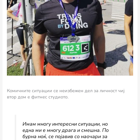
Комичните ситуации се неизбежен дел за личност чиј
втор дом е фитнес студиото.
Имам многу интересни ситуации, но
една ми е многу драга и смешна. По
бурна ноќ, се појавив со наочари за