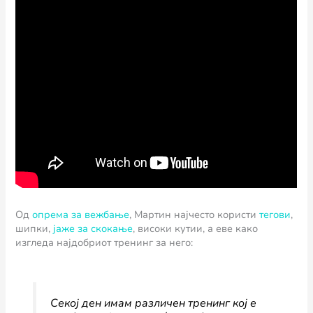
Од
опрема за вежбање
, Мартин најчесто користи
тегови
,
шипки,
јаже за скокање
, високи кутии, а еве како
изгледа најдобриот тренинг за него:
Секој ден имам различен тренинг кој е