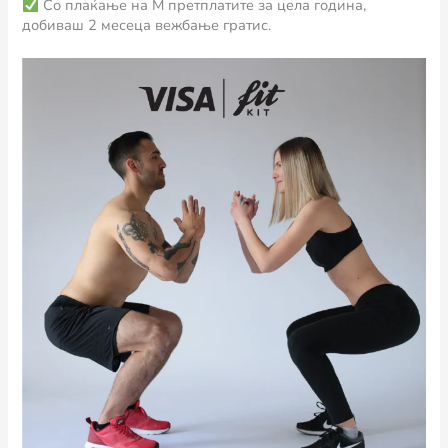
Со плаќање на М претплатите за цела година,
добиваш 2 месеца вежбање гратис.