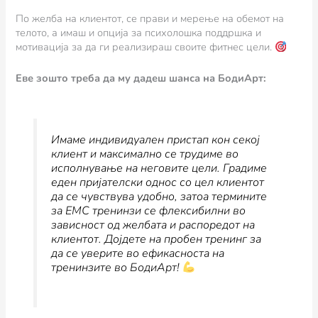
По желба на клиентот, се прави и мерење на обемот на
телото, а имаш и опција за психолошка поддршка и
мотивација за да ги реализираш своите фитнес цели.
Еве зошто треба да му дадеш шанса на БодиАрт:
Имаме индивидуален пристап кон секој
клиент и максимално се трудиме во
исполнување на неговите цели. Градиме
еден пријателски однос со цел клиентот
да се чувствува удобно, затоа термините
за ЕМС тренинзи се флексибилни во
зависност од желбата и распоредот на
клиентот. Дојдете на пробен тренинг за
да се уверите во ефикасноста на
тренинзите во БодиАрт!