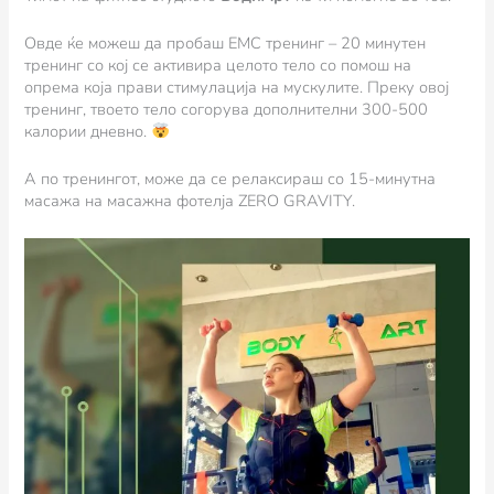
Овде ќе можеш да пробаш ЕМС тренинг – 20 минутен
тренинг со кој се активира целото тело со помош на
опрема која прави стимулација на мускулите. Преку овој
тренинг, твоето тело согорува дополнителни 300-500
калории дневно.
А по тренингот, може да се релаксираш со 15-минутна
масажа на масажна фотелја ZERO GRAVITY.