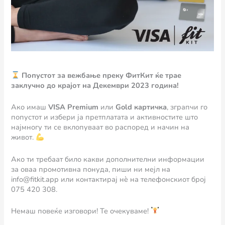
Попустот за вежбање преку ФитКит ќе трае
заклучно до крајот на Декември 2023 година!
Ако имаш
VISA Premium
или
Gold картичка
, зграпчи го
попустот и избери ја претплатата и активностите што
најмногу ти се вклопуваат во распоред и начин на
живот.
Ако ти требаат било какви дополнителни информации
за оваа промотивна понуда, пиши ни мејл на
info@fitkit.app или контактирај нè на телефонскиот број
075 420 308.
Немаш повеќе изговори! Те очекуваме!