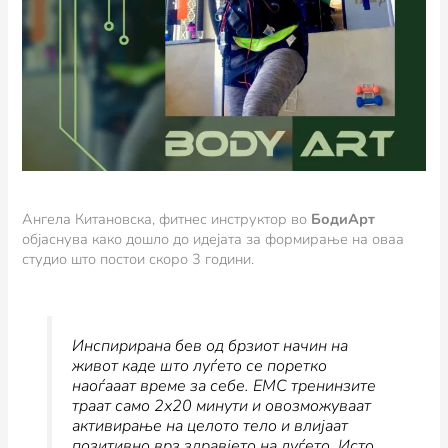
Ангела Китановска, фитнес инструктор во
БодиАрт
објаснува како дошло до идејата за формирање на оваа
студио што постои скоро 3 години.
Инспирирана бев од брзиот начин на
живот каде што луѓето се поретко
наоѓааат време за себе. ЕМС тренинзите
траат само 2х20 минути и овозможуваат
активирање на целото тело и влијаат
позитивно врз здравјето на луѓето. Исто