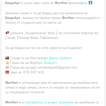
БодиАрт
е уште еден член на
ФитКит
фамилијата.
Доколку сакаш и ти да бидеш дел од приказната на
БодиАрт
, закажи си термин преку
ФитКит
апликацијата и
посети го студиото што се наоѓа на:
улицата „Њуделхиска” број 2 во општината Карпош во
Скопје (Позади Веро Тафталиџе).
За да бидеш во тек со сите новости на БодиАрт:
Следи ги на Инстаграм:
@ems_bodyart
Пиши им на Фејсбук:
BodyArt
Пиши им на мејл: emsbodyart5@gmail.com
Јави се: 076 557 410
ФитКит
e апликација која ти овозможува да вежбаш кога
сакаш и каде сакаш, сега и со опција за закажување сесии
со лиценциран психолог.
ФитКит
е и
пл
атформа со видео програми
за вежбање со