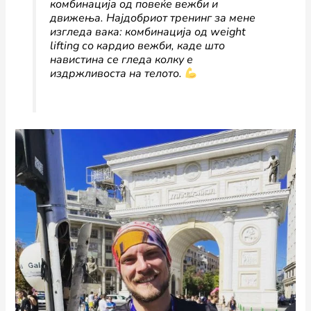
комбинација од повеќе вежби и
движења. Најдобриот тренинг за мене
изгледа вака: комбинација од weight
lifting со кардио вежби, каде што
навистина се гледа колку е
издржливоста на телото.