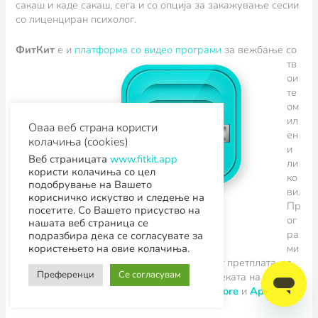
сакаш и каде сакаш, сега и со опција за закажување сесии
со лиценциран психолог.
ФитКит
е и
пл
атформа со видео програми
за вежбање со
тв
ои
те
ом
ил
Оваа веб страна користи
ен
колачиња (cookies)
и
Веб страницата
www.fitkit.app
ли
користи колачиња со цел
ко
подобрување на Вашето
ви.
корисничко искуство и следење на
Пр
посетите. Со Вашето присуство на
ог
нашата веб страница се
ра
подразбира дека се согласувате за
ми
користењето на овие колачиња.
те можеш да ги отклучиш со твојата ФитКит претплата, со
Преференци
Се согласувам
15 кредити, 990 денари, или преку видеотеката на
MaxTV.
Апликацијата е достапна на
PlayStore
и
AppStore
.