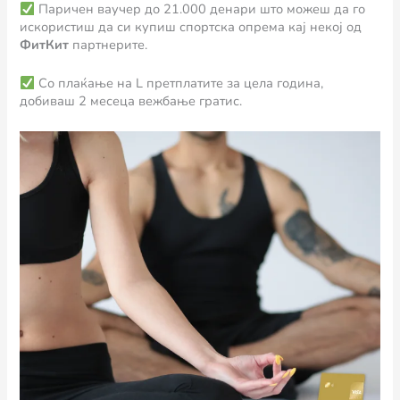
Паричен ваучер до 21.000 денари што можеш да го
искористиш да си купиш спортска опрема кај некој од
ФитКит
партнерите.
Со плаќање на L претплатите за цела година,
добиваш 2 месеца вежбање гратис.