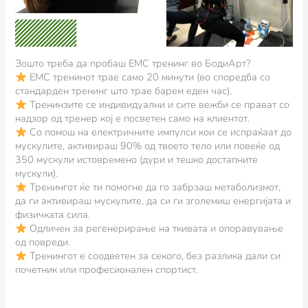
Зошто треба да пробаш ЕМС тренинг во БодиАрт?
ЕМС тренинот трае само 20 минути (во споредба со
стандарден тренинг што трае барем еден час).
Тренинзите се индивидуални и сите вежби се прават со
надзор од тренер кој е посветен само на клиентот.
Со помош на електричните импулси кои се испраќаат до
мускулите, активираш 90% од твоето тело или повеќе од
350 мускули истовремено (дури и тешко достапните
мускули).
Тренингот ќе ти помогне да го забрзаш метаболизмот,
да ги активираш мускулите, да си ги зголемиш енергијата и
физичката сила.
Одличен за регенерирање на ткивата и опоравување
од повреди.
Тренингот е соодветен за секого, без разлика дали си
почетник или професионален спортист.