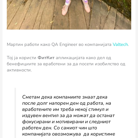
Мартин работи како QA Engineer во компанијата
Valtech
.
Тој ја користи
ФитКит
апликацијата како дел од
бенефициите за вработени за да посети изобилство од
активности.
Сметам дека компаниите знаат дека
после долг напорен ден од работа, на
вработените им треба некој стимул и
издувен вентил за да можат да останат
фокусирани и мотивирани и следниот
работен ден. Со самиот чин што
компанијата овозможува да користиме