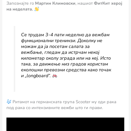
Запознајте го
Мартин Климовски
, нашиот
ФитКит херој
на неделата.
Се трудам 3-4 пати неделно да вежбам
функционални тренинзи. Доколку не
можам да ја посетам салата за
вежбање, гледам да истрчам некој
километар околу зграда или на кеј. Исто
така, за движење низ градов користам
еколошки превозни средства како точак
и „longboard“.
Ритамот на германската група Scooter му оди рака
под рака со интензивните вежби што ги прави.