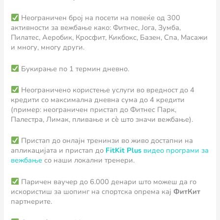
Неограничен број на посети на повеќе од 300
активности за вежбање како: Фитнес, Јога, Зумба,
Пилатес, Аеробик, Кросфит, Кикбокс, Базен, Спа, Масажи
и многу, многу други.
Букирање по 1 термин дневно.
Неограничено користење услуги во вредност до 4
кредити со максимална дневна сума до 4 кредити
(пример: неограничен пристап до Фитнес Парк,
Палестра, Лимак, пливање и сè што значи вежбање).
Пристап до онлајн тренинзи во живо достапни на
апликацијата и пристап до
FitKit Plus
видео програми за
вежбање
со наши локални тренери.
Паричен ваучер до 6.000 денари што можеш да го
искористиш за шопинг на спортска опрема кај
ФитКит
партнерите.