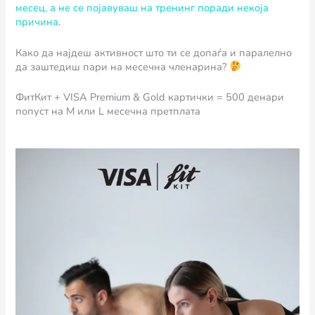
месец, а не се појавуваш на тренинг поради некоја
причина
.
Како да најдеш активност што ти се допаѓа и паралелно
да заштедиш пари на месечна членарина?
ФитКит + VISA Premium & Gold картички = 500 денари
попуст на М или L месечна претплата