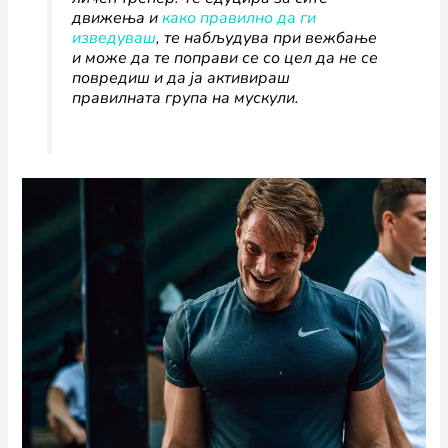
движења и
како правилно да ги
изведуваш
, те набљудува при вежбање
и може да те поправи се со цел да не се
повредиш и да ја активираш
правилната група на мускули.