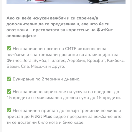
Ако си веќе искусен вежбач и си спремен/a
дополнително да се предизвикаш, еве што ќе ти
овозможи L претплатата за користење на ФитКит
апликацијата:
Неограничени посети на СИТЕ активности за
вежбање и спа третмани достапни во апликацијата за
Фитнес, Јога, Зумба, Пилатес, Аеробик, Кросфит, Кикбокс,
Базен, Спа, Масажи и друго.
Букирање по 2 термини дневно.
Неограничено користење на услуги во вредност до
15 кредити со максимална дневна сума до 15 кредити.
Неограничен пристап до онлајн тренинзи во живо и
пристап до
FitKit Plus
видео програми за вежбање што
ти се достапни било кога и било каде.