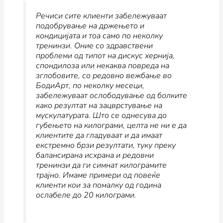
Речиси сите клиенти забележуваат
подобрување на држењето и
кондицијата и тоа само по неколку
тренинзи. Оние со здравствени
проблеми од типот на дискус хернија,
спондилоза или некаква повреда на
зглобовите, со редовно вежбање во
БодиАрт, по неколку месеци,
забележуваат ослободување од болките
како резултат на зацврстување на
мускулатурата. Што се однесува до
губењето на килограми, целта не ни е да
клиентите да гладуваат и да имаат
екстремно брзи резултати, туку преку
балансирана исхрана и редовни
тренинзи да ги симнат килограмите
трајно. Имаме примери од повеќе
клиенти кои за помалку од година
ослабеле до 20 килограми.