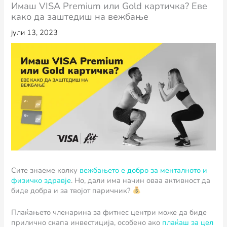
Имаш VISA Premium или Gold картичка? Еве
како да заштедиш на вежбање
јули 13, 2023
Сите знаеме колку
вежбањето е добро за менталното и
физичко здравје
. Но, дали има начин оваа активност да
биде добра и за твојот паричник?
Плаќањето членарина за фитнес центри може да биде
прилично скапа инвестиција, особено ако
плаќаш за цел