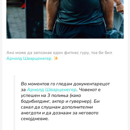
Ако може да запознае еден фитнес гуру, тоа би бил
Арнолд Шварценегер
.
Во моментов го гледам документарецот
за
Арнолд Шварценегер
. Човекот е
успешен на 3 полиња (како
бодибилдинг, актер и гувернер). Би
сакал да слушнам дополнителни
анегдоти и да дознаам за неговото
секојдневие.