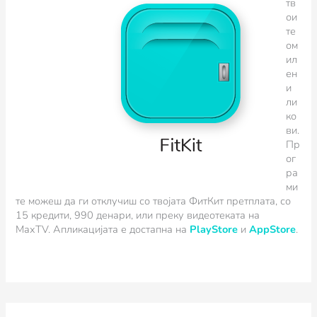
тв
ои
те
ом
ил
ен
и
ли
ко
ви.
Пр
ог
ра
ми
те можеш да ги отклучиш со твојата ФитКит претплата, со
15 кредити, 990 денари, или преку видеотеката на
MaxTV.
Апликацијата е достапна на
PlayStore
и
AppStore
.