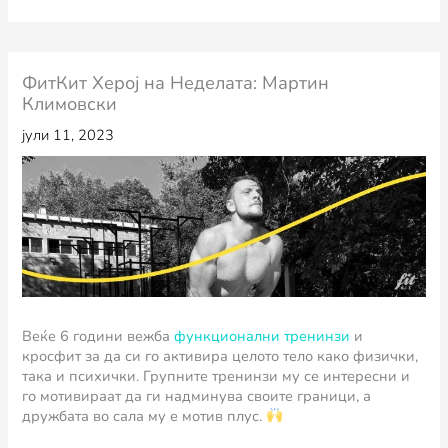
ФитКит Херој на Неделата: Мартин
Климовски
јули 11, 2023
Веќе 6 години вежба
функционални тренинзи
и
кросфит за да си го активира целото тело како физички,
така и психички. Групните тренинзи му се интересни и
го мотивираат да ги надминува своите граници, а
дружбата во сала му е мотив плус.