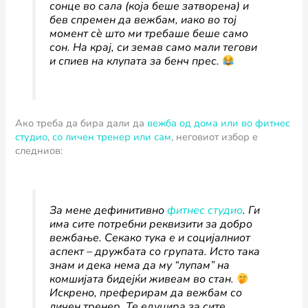
сонце во сала (која беше затворена) и
бев спремен да вежбам, иако во тој
момент сѐ што ми требаше беше само
сон. На крај, си земав само мали тегови
и спиев на клупата за бенч прес.
Ако треба да бира дали да
вежба од дома или во фитнес
студио
,
со личен тренер или сам
, неговиот избор е
следниов:
За мене дефинитивно
фитнес студио
. Ги
има сите потребни реквизити за добро
вежбање. Секако тука е и социјалниот
аспект – дружбата со групата. Исто така
знам и дека нема да му “лупам” на
комшијата бидејќи живеам во стан.
Искрено, преферирам да вежбам со
личен тренер. Те едуцира за сите