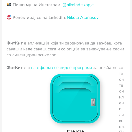
Пиши му на Инстаграм:
@nikoladiskopje
Конектирај се на LinkedIn:
Nikola Atanasov
ФитКит
e апликација која ти овозможува да вежбаш кога
сакаш и каде сакаш, сега и со опција за закажување сесии
со лиценциран психолог.
ФитКит
е и
пл
атформа со видео програми
за вежбање со
тв
ои
те
ом
ил
ен
и
ли
ко
ви.