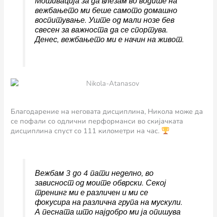
Мотивација за да влезам во водите на
вежбањето ми беше самото домашно
воспитување. Уште од мали нозе бев
свесен за важноста да се спортува.
Денес, вежбањето ми е начин на живот.
Благодарение на неговата дисциплина, Никола може да
се пофали со одлични перформанси во скијачката
дисциплина спуст со 111 километри на час.
Вежбам 3 до 4 пати неделно, во
зависност од моите обврски. Секој
тренинг ми е различен и ми се
фокусира на различна група на мускули.
А песната што најдобро ми ја опишува