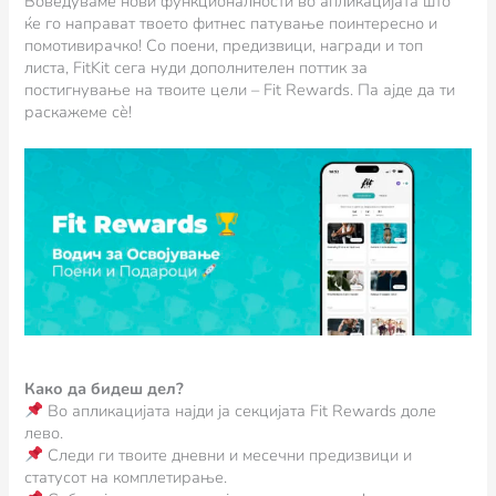
Воведуваме нови функционалности во апликацијата што
ќе го направат твоето фитнес патување поинтересно и
помотивирачко! Со поени, предизвици, награди и топ
листа, FitKit сега нуди дополнителен поттик за
постигнување на твоите цели – Fit Rewards. Па ајде да ти
раскажеме сѐ!
Како да бидеш дел?
Во апликацијата најди ја секцијата Fit Rewards доле
лево.
Следи ги твоите дневни и месечни предизвици и
статусот на комплетирање.