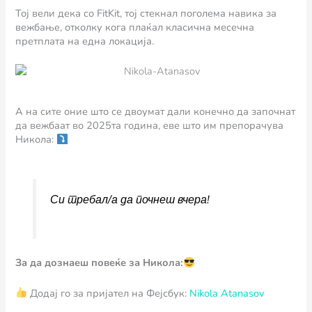
Тој вели дека со FitKit, тој стекнал поголема навика за
вежбање, отколку кога плаќал класична месечна
претплата на една локација.
А на сите оние што се двоумат дали конечно да започнат
да вежбаат во 2025та година, еве што им препорачува
Никола:
Си требал/а да почнеш вчера!
За да дознаеш повеќе за Никола:
Додај го за пријател на Фејсбук:
Nikola Atanasov