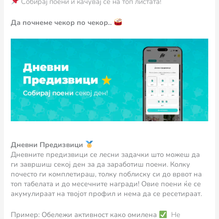
Собирај поени и качувај се на топ листата!
Да почнеме чекор по чекор..
Дневни Предизвици
Дневните предизвици се лесни задачки што можеш да
ги завршиш секој ден за да заработиш поени. Колку
почесто ги комплетираш, толку поблиску си до врвот на
топ табелата и до месечните награди! Овие поени ќе се
акумулираат на твојот профил и нема да се ресетираат.
Пример: Обележи активност како омилена
Не