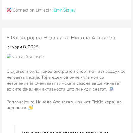
Connect on LinkedIn:
Emir Škrijelj
FitKit Херој на Неделата: Никола Атанасов
јануари 8, 2025
Скијање и било каков екстремен спорт на чист воздух се
неговата пасија. Тој е еден од оние луѓе кои со
нетрпение ја очекуваат зимската сезона за да уживаат
во сите физички активности што ги нуди снегот.
Запознајте го
Никола Атанасов
, нашиот
FitKit херој на
неделата
.