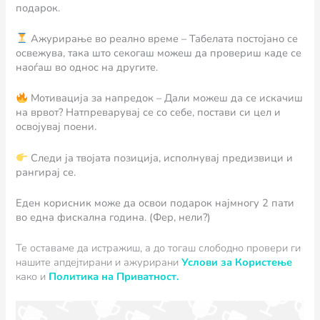
подарок.
Ажурирање во реално време – Табелата постојано се
освежува, така што секогаш можеш да провериш каде се
наоѓаш во однос на другите.
Мотивација за напредок – Дали можеш да се искачиш
на врвот? Натпреварувај се со себе, постави си цел и
освојувај поени.
Следи ја твојата позиција, исполнувај предизвици и
рангирај се.
Еден корисник може да освои подарок најмногу 2 пати
во една фискална година. (Фер, нели?)
Те оставаме да истражиш, а до тогаш слободно провери ги
нашите апдејтирани и ажурирани
Услови за Користење
како и
Политика на Приватност.