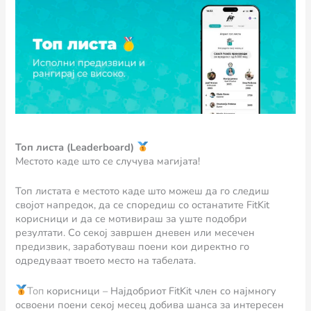
Топ листа (Leaderboard)
Местото каде што се случува магијата!
Топ листата е местото каде што можеш да го следиш
својот напредок, да се споредиш со останатите FitKit
корисници и да се мотивираш за уште подобри
резултати. Со секој завршен дневен или месечен
предизвик, заработуваш поени кои директно го
одредуваат твоето место на табелата.
Топ
корисници – Најдобриот FitKit член со најмногу
освоени поени секој месец добива шанса за интересен