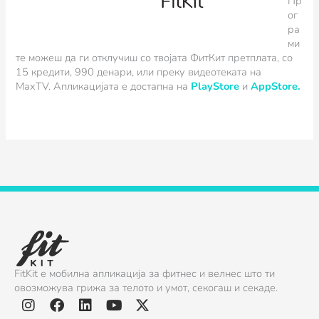
Пр
ог
ра
ми
те можеш да ги отклучиш со твојата ФитКит претплата, со
15 кредити, 990 денари, или преку видеотеката на
MaxTV.
Апликацијата е достапна на
PlayStore
и
AppStore.
FitKit е мобилна апликација за фитнес и велнес што ти
овозможува грижа за телото и умот, секогаш и секаде.
I
F
L
Y
X