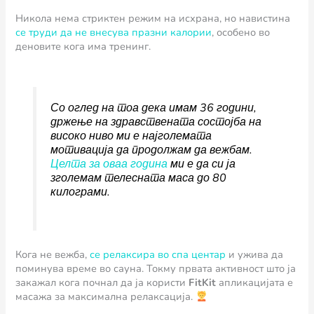
Никола нема стриктен режим на исхрана, но навистина
се труди да не внесува празни калории
, особено во
деновите кога има тренинг.
Со оглед на тоа дека имам 36 години,
држење на здравствената состојба на
високо ниво ми е најголемата
мотивација да продолжам да вежбам.
Целта за оваа година
ми е да си ја
зголемам телесната маса до 80
килограми.
Кога не вежба,
се релаксира во спа центар
и ужива да
поминува време во сауна. Токму првата активност што ја
закажал кога почнал да ја користи
FitKit
апликацијата е
масажа за максимална релаксација.