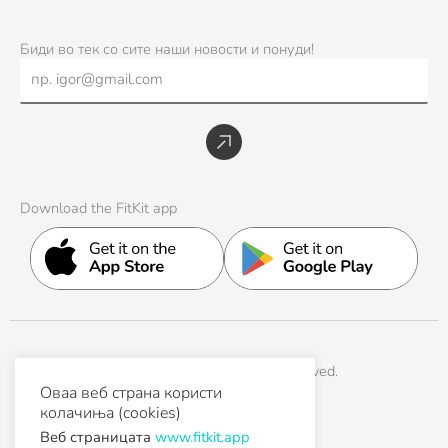
n
a
i
o
-
s
c
n
u
t
Биди во тек со сите наши новости и понуди!
t
e
k
t
w
Email
a
b
e
u
i
g
o
d
b
t
r
o
i
e
t
Submit
a
k
n
e
m
r
Download the FitKit app
© 2026 FitKit. All Rights Reserved.
Оваа веб страна користи
колачиња (cookies)
Help & Support
Contact
Веб страницата
www.fitkit.app