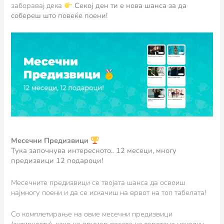
заборавај дека
Секој ден ти е нова шанса за да
собереш што повеќе поени!
Месечни Предизвици
Тука започнува интересното.. 12 месеци, многу
предизвици 12 подароци!
Месечните предизвици се твојата шанса да освоиш
најмногу поени и да се искачиш на врвот на топ табелата!
Со комплетирање на овие месечни предизвици
(активности), како на пример посета на теретана неколку