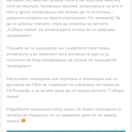
пати во месецот, букирање масажа, закажување на јога и
многу други предизвици кои можеш да ги исполниш –
директно влијаеш на твоето рангирање. Но, внимавај! За
да ги добиеш поените, мора да кликнеш на копчето
„Собери поени“ во апликацијата откако ќе го завршиш
предизвикот.
Поените ќе се ажурираат на Leaderbord само преку
активности и во моментот кога активноста која си ја
исполнил ќе биде валидирана од страна на локацијата/
провајдерот.
Месечните членарини кон теретани и апликации кои се
достапни на FitKit не подлежат на собирање на поени во
Fit Rewards, и за истите нема да се појави копчето “Собери
поени”.
Најдобрите корисници секој месец ќе бидат наградени со
интересни подароци, па се надеваме дека ќе им дадеш
шанса!