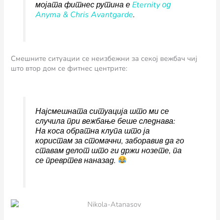
мојата фитнес рутина е
Eternity од
Anyma & Chris Avantgarde
.
Смешните ситуации се неизбежни за секој вежбач чиј
што втор дом се фитнес центрите:
Најсмешната ситуација што ми се
случила при вежбање беше следнава:
На коса обратна клупа што ја
користам за стомачни, заборавив да го
ставам делот што ги држи нозете, па
се превртев наназад.