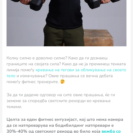
Колку силно е доволно силно? Како да ги дознаеш
границите на својата сила? Како да не ја преминеш тенката
линија помеѓу
кревање на тегови за обликување на своето
тело
и измачување? Овие прашања се вечна дебата
помеѓу фитнес тренерите.
За да ти дадеме одговор на сите овие прашања, ќе ги
земеме за споредба светските рекорди во кревање
тежини.
Целта за еден фитнес ентузијаст, кој што нема намера
да се натпреварува на бодибилдинг натпревари е
30%-40% од светскиот рекорд во било која
вежба со