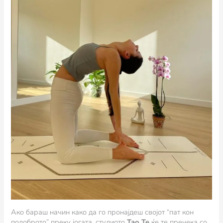
Ако бараш начин како да го пронајдеш својот “пат кон
подоброто” преку јогата, студиото
Тао Те
ќе те пречека со