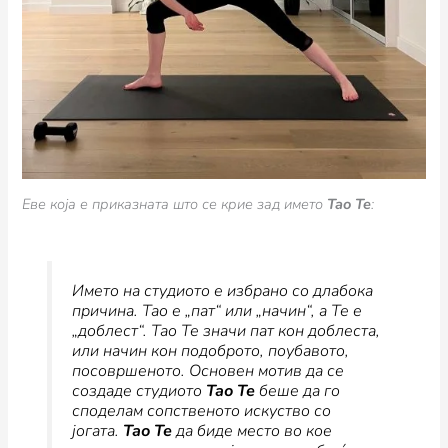
Еве која е приказната што се крие зад името
Tao Te
:
Името на студиото е избрано со длабока
причина. Тао е „пат“ или „начин“, а Те е
„доблест“. Тао Те значи пат кон доблеста,
или начин кон подоброто, поубавото,
посовршеното. Основен мотив да се
создаде студиото
Тао Те
беше да го
споделам сопственото искуство со
јогата.
Тао Те
да биде место во кое