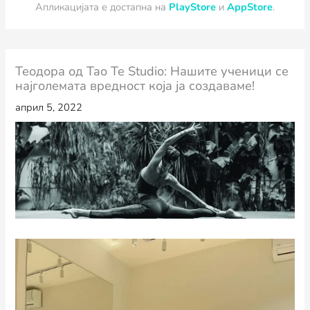
Апликацијата е достапна на
PlayStore
и
AppStore
.
Теодора од Tao Te Studio: Нашите ученици се
најголемата вредност која ја создаваме!
април 5, 2022