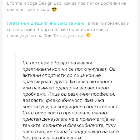
Liforme и Yoga Design Lab, кои за прв пат се достапни на
македонскиот пазар.
Јогата не е дисциплина само за жени
, а тоа го покажува и
сè поголемиот број на машки практиканти кои се
приклучуваат на
Тао Те
заедницата.
Се поголем е бројот на машки
практиканти кои ни се приклучуваат. Од
активни спортисти до лица кои не
практикуваат друга физичка активност
или пак имаат одредени здравствени
проблеми. Лица од различни професии,
возрасти, флексибилност, физичка
конституција и кондициона подготвеност.
Сите оние кои го препознале нашиот
пристап дека јогата не е привилегија на
тенките, силните и флексибилните, туку
напротив, им припаѓа подеднакво на сите
без разлика на обликот и