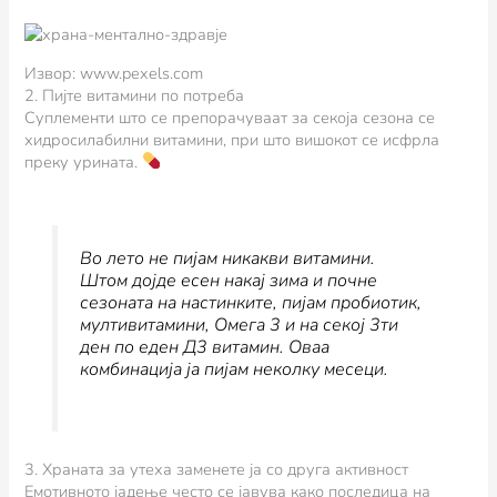
Извор: www.pexels.com
2. Пијте витамини по потреба
Суплементи што се препорачуваат за секоја сезона се
хидросилабилни витамини, при што вишокот се исфрла
преку урината.
Во лето не пијам никакви витамини.
Штом дојде есен накај зима и почне
сезоната на настинките, пијам пробиотик,
мултивитамини, Омега 3 и на секој 3ти
ден по еден Д3 витамин. Оваа
комбинација ја пијам неколку месеци.
3. Храната за утеха заменете ја со друга активност
Емотивното јадење често се јавува како последица на