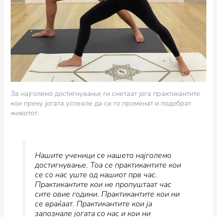
За најголемо достигнување ги сметаат јога практикантите
кои преку јогата успеале да си го променат и подобрат
животот.
Нашите ученици се нашето најголемо
достигнување. Тоа се практикантите кои
се со нас уште од нашиот прв час.
Практикантите кои не пропуштаат час
сите овие години. Практикантите кои ни
се враќаат. Практикантите кои ја
запознале јогата со нас и кои ни