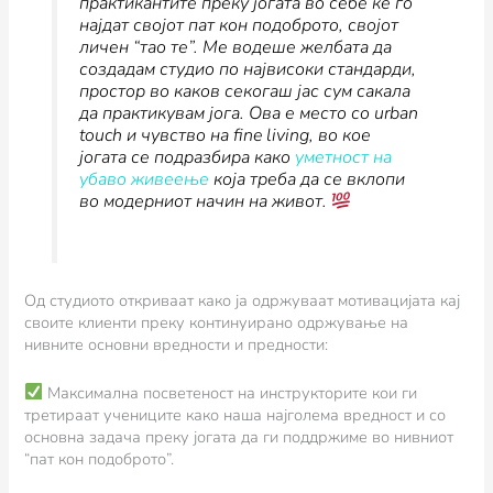
практикантите преку јогата во себе ќе го
најдат својот пат кон подоброто, својот
личен “тао те”. Ме водеше желбата да
создадам студио по највисоки стандарди,
простор во каков секогаш јас сум сакала
да практикувам јога. Ова е место со urban
touch и чувство на fine living, во кое
јогата се подразбира како
уметност на
убаво живеење
која треба да се вклопи
во модерниот начин на живот.
Од студиото откриваат како ја одржуваат мотивацијата кај
своите клиенти преку континуирано одржување на
нивните основни вредности и предности:
Максимална посветеност на инструкторите кои ги
третираат учениците како наша најголема вредност и со
основна задача преку јогата да ги поддржиме во нивниот
“пат кон подоброто”.