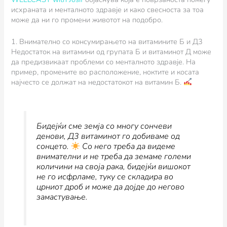
исхраната и менталното здравје и како свесноста за тоа
може да ни го промени животот на подобро.
1. Внимателно со консумирањето на витамините Б и Д3
Недостаток на витамини од групата Б и витаминот Д може
да предизвикаат проблеми со менталното здравје. На
пример, промените во расположение, ноктите и косата
најчесто се должат на недостатокот на витамин Б.
Бидејќи сме земја со многу сончеви
денови, Д3 витаминот го добиваме од
сонцето.
Со него треба да видеме
внимателни и
не треба да земаме големи
количини на своја рак
а, бидејќи вишокот
не го исфрламе, туку се складира во
црниот дроб и може да дојде до негово
замастување.