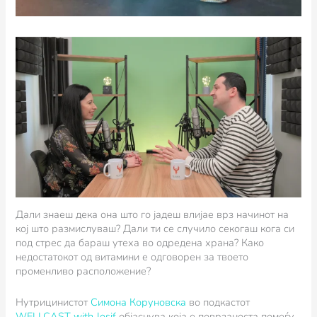
Дали знаеш дека она што го јадеш влијае врз начинот на
кој што размислуваш? Дали ти се случило секогаш кога си
под стрес да бараш утеха во одредена храна? Како
недостатокот од витамини е одговорен за твоето
променливо расположение?
Нутрицинистот
Симона Коруновска
во подкастот
WELLCAST with Josif
објаснува која е поврзаноста помеѓу