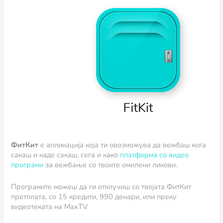
ФитКит
e апликација која ти овозможува да вежбаш кога
сакаш и каде сакаш, сега и како
платформа со видео
програми
за вежбање со твоите омилени ликови.
Програмите можеш да ги отклучиш со твојата ФитКит
претплата, со 15 кредити, 990 денари, или преку
видеотеката на MaxTV.