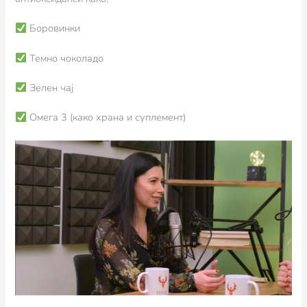
Боровинки
Темно чоколадо
Зелен чај
Омега 3 (како храна и суплемент)