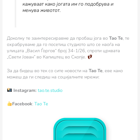
кажуваат како јогата им го подобрува и
менува животот.
Доколку те заинтересиравме да пробаш јога во
Tao Te
, те
охрабруваме да го посетиш студиото што се наоѓа на
улицата „Васил Ѓоргов“ број 34-1/26, спроти црквата
„Свети Јован” во Капиштец во Скопје.
За да бидеш во тек со сите новости на
Tao Te
, еве како
можеш да ги следиш на социјалните мрежи:
Instagram:
tao.te.studio
Facebook
:
Tao Te