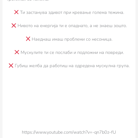
Ти застанува здивот при кревање голема тежина.
Нивото на енергија ти е опаднато, а не знаеш зошто.
Наеднаш имаш проблеми со несоница.
Мускулите ти се послаби и подложни на повреди.
Губиш желба да работиш на одредена мускулна група.
https://www.youtube.com/watch?v=-qn7b0z–fU