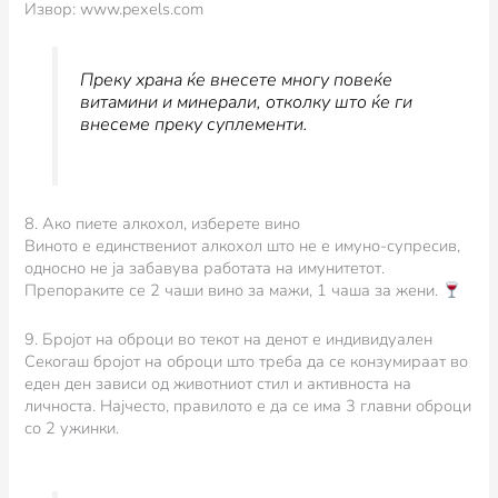
Извор: www.pexels.com
Преку храна ќе внесете многу повеќе
витамини и минерали, отколку што ќе ги
внесеме преку суплементи.
8. Ако пиете алкохол, изберете вино
Виното е единствениот алкохол што не е имуно-супресив,
односно не ја забавува работата на имунитетот.
Препораките се 2 чаши вино за мажи, 1 чаша за жени.
9. Бројот на оброци во текот на денот е индивидуален
Секогаш бројот на оброци што треба да се конзумираат во
еден ден зависи од животниот стил и активноста на
личноста. Најчесто, правилото е да се има 3 главни оброци
со 2 ужинки.