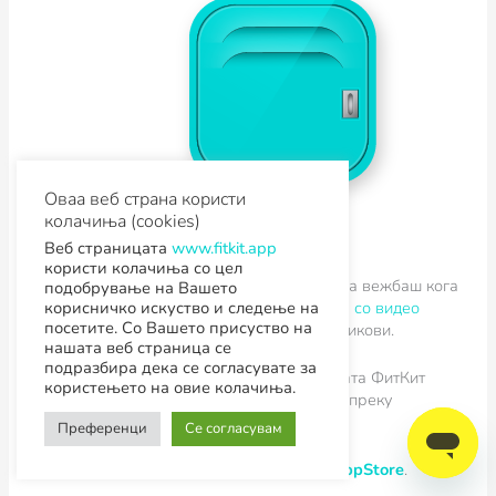
Оваа веб страна користи
колачиња (cookies)
Веб страницата
www.fitkit.app
користи колачиња со цел
ФитКит
e апликација која ти овозможува да вежбаш кога
подобрување на Вашето
сакаш и каде сакаш, сега и како
платформа со видео
корисничко искуство и следење на
посетите. Со Вашето присуство на
програми
за вежбање со твоите омилени ликови.
нашата веб страница се
подразбира дека се согласувате за
Програмите можеш да ги отклучиш со твојата ФитКит
користењето на овие колачиња.
претплата, со 15 кредити, 990 денари, или преку
видеотеката на MaxTV.
Преференци
Се согласувам
Апликацијата е достапна на
PlayStore
и
AppStore
.