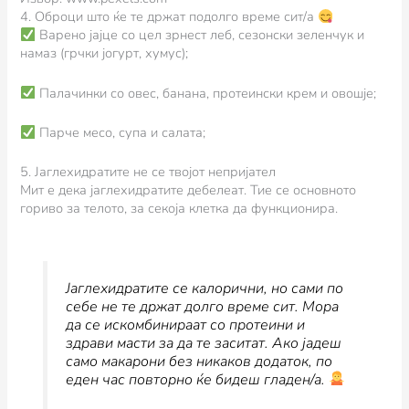
4. Оброци што ќе те држат подолго време сит/а
Варено јајце со цел зрнест леб, сезонски зеленчук и
намаз (грчки јогурт, хумус);
Палачинки со овес, банана, протеински крем и овошје;
Парче месо, супа и салата;
5. Јаглехидратите не се твојот непријател
Мит е дека јаглехидратите дебелеат. Тие се основното
гориво за телото, за секоја клетка да функционира.
Јаглехидратите се калорични, но сами по
себе не те држат долго време сит. Мора
да се искомбинираат со протеини и
здрави масти за да те заситат. Ако јадеш
само макарони без никаков додаток, по
еден час повторно ќе бидеш гладен/а.