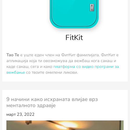
Tao Te
е уште еден член на ФитКит фамилијата. ФитКит e
апликација која ти овозможува да вежбаш кога сакаш и
каде сакаш, сега и како
платформа со видео програми за
вежбање
со твоите омилени ликови.
9 начини како исхраната влијае врз
менталното здравје
март 23, 2022