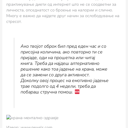
практикување диети од интернет што не се соодветни за
личноста, опседнатост со броење на калории и слично.
Многу е важно да најдете друг начин за ослободување на
стресот.
Ако твојот оброк бил пред еден час и со
присојна количина, ако повторно ти се
пријаде, оди на прошетка или читај
книга. Треба да најдеш алтернативно
решение како тоа јадење на храна, може
да се замени со друга активност.
Доколку овој процес на емотивно јадење
трае подолго од 4 недели, треба да
побараш стручна помош.
Извор: www.pexels.com