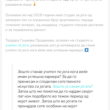
раширени раце.
Основано во мај 2018 година како студио за јога од
затворен тип со ограничен број практиканти, поради
големиот интерес, од неодамна, студиото станува достапно
и за пошироката јавност.
Теодора Гушкова Проданова, oсновач на студиото и
учител по јога
, раскажува што ја мотивирало да стане
учител по јога кога веќе има успешна кариера.
Зошто станав учител по јога кога веќе
имам успешна кариера? За да го
пренесам и споделам сопственото
искуство со јогата.
Зошто ја сакам јогата?
Затоа што ми помогна да го најдам својот
пат кон подоброто во тежок период од
мојот живот. Затоа што во јогата ги
пронајдов сите особини на мојот