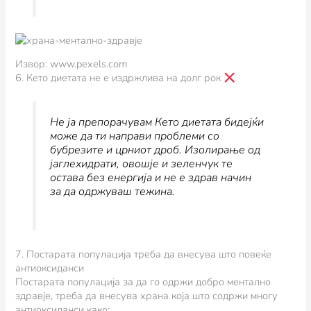
Извор: www.pexels.com
6. Кето диетата не е издржлива на долг рок
Не ја препорачувам Кето диетата бидејќи
може да ти направи проблеми со
бубрезите и црниот дроб. Изолирање од
јаглехидрати, овошjе и зеленчук те
остава без енергија и не е здрав начин
за да одржуваш тежина.
7. Постарата популација треба да внесува што повеќе
антиоксиданси
Постарата популација за да го одржи добро ментално
здравје, треба да внесува храна која што содржи многу
антиоксиданси како: