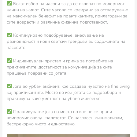
Богат избор на часови за да се вклопат во модерниот
начин на живот. Сите часови се креирани за остварување
на максимален бенефит на практикантите, прилагодени за
сите возрасти и различна физичка подготвеност.
Континуирано подобрување, внесување на
разновидност и нови светски трендови во содржината на
часовите.
Индивидуален пристап и грижа за потребите на
практикантите, достапност за комуникација за сите
прашања поврзани со јогата.
Јога во урбан амбиент, кое создава чувство на fine living
кај практикантите. Место во кое јогата се подразбира и
практикува како уметност на убаво живеење.
Практикување јога на место во кое не се прави
компромис околу квалитетот. Со нагласен минимализам,
беспрекорно чисто и едноставно.