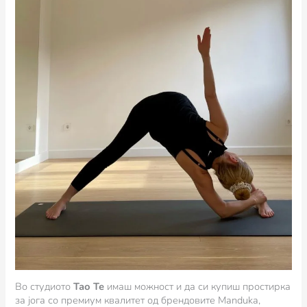
Во студиото
Тао Те
имаш можност и да си купиш простирка
за јога со премиум квалитет од брендовите Manduka,