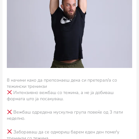
8 начини како да препознаеш дека си претерал/а со
тежински тренинзи
Интензивно вежбаш со тежина, а не ја добиваш
формата што ја посакуваш.
Вежбаш одредена мускулна група повеќе од 3 пати
неделно.
Забораваш да се одмориш барем еден ден помеѓу
тренинзи со тежина.