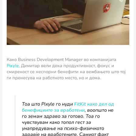
Како Business Development Manager во компанијата
Pixyle
,
Димитар вели дека продуктивност, фокус и
смиреност се неспорни бенефити на вежбањето што тој
ги пренесува на работното место, но и дома.
Тоа што Pixyle го нуди
FitKit како дел од
бенефициите за вработени
, воопшто не
го земам здраво за готово. Тоа го
чувствувам како топол гест за
унапредување на психо-физичкото
здравје на вработените. Самиот факт