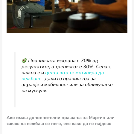
Правилната исхрана е 70% од
резултатите, а тренингот е 30%. Сепак,
важна е и
целта што те мотивира да
вежбаш
– дали го правиш тоа за
здравје и мобилност или за обликување
на мускули.
Ако имаш дополнителни прашања за Мартин или
сакаш да вежбаш со него, еве како да го најдеш: