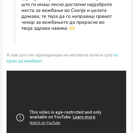
што ги имаш лесно достапни најдобрите
места за вежбање во Скопје и целата
држава, те тера да го направиш првиот
чекор за вежбањето да прерасне во
твоја здрава навика.
А еве што им препорачува на неговите колеги што
ги
мрзи да вежбаат
: