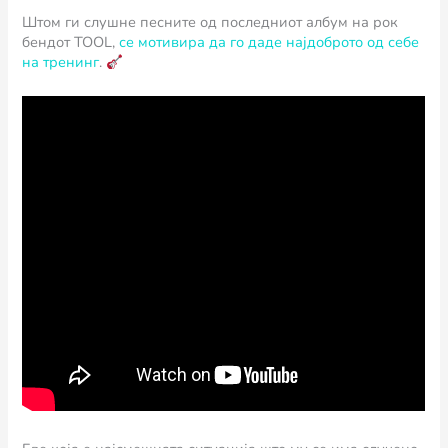
Штом ги слушне песните од последниот албум на рок
бендот TOOL,
се мотивира да го даде најдоброто од себе
на тренинг
.