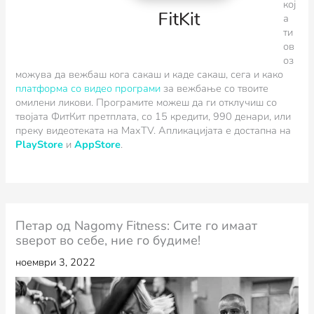
кој
а
ти
ов
оз
можува да вежбаш кога сакаш и каде сакаш, сега и како
платформа со видео програми
за вежбање со твоите
омилени ликови. Програмите можеш да ги отклучиш со
твојата ФитКит претплата, со 15 кредити, 990 денари, или
преку видеотеката на MaxTV. Апликацијата е достапна на
PlayStore
и
AppStore
.
Петар од Nagomy Fitness: Сите го имаат
ѕверот во себе, ние го будиме!
ноември 3, 2022