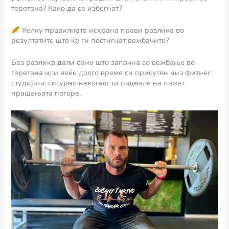
теретана? Како да се избегнат?
Колку правилната исхрана прави разлика во
резултатите што ќе ги постигнат вежбачите?
Без разлика дали само што започна со вежбање во
теретана или веќе долго време си присутен низ фитнес
студијата, сигурно некогаш ти паднале на памет
прашањата погоре.