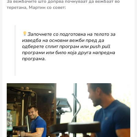
За вежбачите што допрва почнуваат да вежбаат во
теретана, Мартин со совет:
Започнете со подготовка на телото за
изведба на основни вежби пред да
одберете сплит програм или push pull
програми или било која друга напредна
програма.