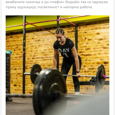
вежбачите секогаш е до плафон, бидејќи таа се одржува
преку едукација, посветеност и напорна работа.