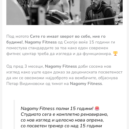
Под мотото
Сите го имаат ѕверот во себе, ние го
будиме!
,
Nagomy Fitness
од Скопје веќе 15 години ги
поместува стандардите за тоа како еден современ
фитнес центар треба да изгледа и да функционира.
Од пред 3 месеци,
Nagomy Fitness
доби сосема нов
изглед како уште еден доказ за децениската посветеност
да им се овозможи најдоброто на вежбачите, објаснува
Петар Видиновски од тимот на
Nagomy Fitness
.
Nagomy Fitness полни 15 години!
Студиото сега е комплетно реновирано,
со нов изглед и целосно нова опрема,
со посветен тренер со над 15 години