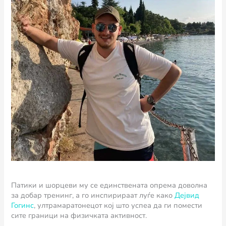
Патики и шорцеви му се единствената опрема доволна
за добар тренинг, а го инспирираат луѓе како
Дејвид
Гогинс
, ултрамаратонецот кој што успеа да ги помести
сите граници на физичката активност.