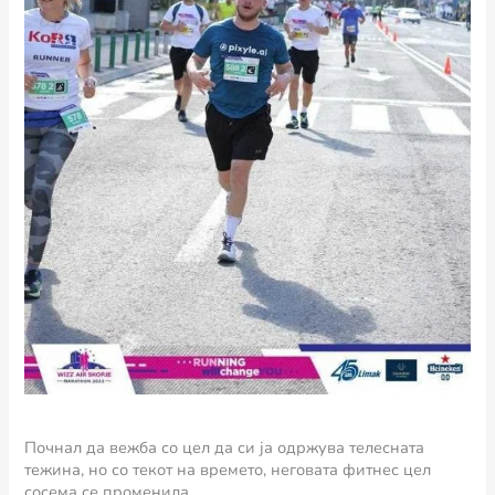
Почнал да вежба со цел да си ја одржува телесната
тежина, но со текот на времето, неговата фитнес цел
сосема се променила.