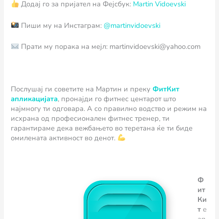
Додај го за пријател на Фејсбук:
Martin Vidoevski
Пиши му на Инстаграм:
@martinvidoevski
Прати му порака на мејл: martinvidoevski@yahoo.com
Послушај ги советите на Мартин и преку
ФитКит
апликацијата
,
пронајди го фитнес центарот што
најмногу ти одговара. А со правилно водство и режим на
исхрана од професионален фитнес тренер, ти
гарантираме дека вежбањето во теретана ќе ти биде
омилената активност во денот.
Ф
ит
Ки
т
e