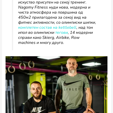
искуство присутен на секој тренинг.
Nagomy Fitness нуди нова, модерна и
чиста атмосфера на површина од
450м2 прилагодена за секој вид на
фитнес активности, со олимписки шипки,
комплетен состав на kettlebell
, над тон
ипол во олимписки
тегови
, 14 модерни
справи како Skierg, Airbike, Row
machines и многу друго.