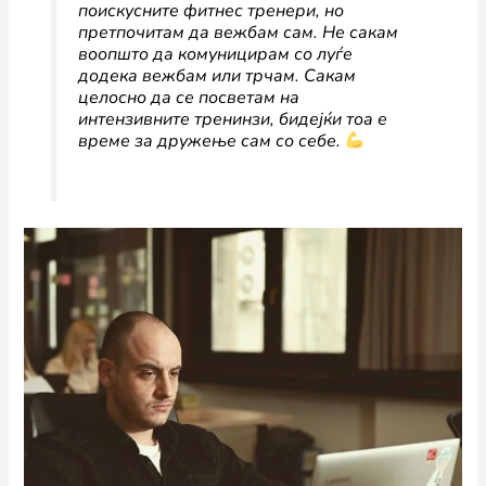
поискусните фитнес тренери, но
претпочитам да вежбам сам. Не сакам
воопшто да комуницирам со луѓе
додека вежбам или трчам. Сакам
целосно да се посветам на
интензивните тренинзи, бидејќи тоа е
време за дружење сам со себе.