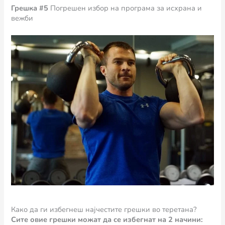
Грешка #5
Погрешен избор на програма за исхрана и
вежби
Како да ги избегнеш најчестите грешки во теретана?
Сите овие грешки можат да се избегнат на 2 начини: