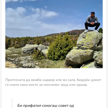
Претпочита да вежба надвор или во сала, бидејќи домот
го смета како место за ментален труд или одмор.
Би прифатил секогаш совет од