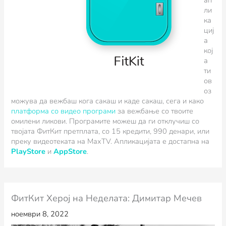
ап
ли
ка
циј
а
кој
а
ти
ов
оз
можува да вежбаш кога сакаш и каде сакаш, сега и како
платформа со видео програми
за вежбање со твоите
омилени ликови. Програмите можеш да ги отклучиш со
твојата ФитКит претплата, со 15 кредити, 990 денари, или
преку видеотеката на MaxTV. Апликацијата е достапна на
PlayStore
и
AppStore
.
ФитКит Херој на Неделата: Димитар Мечев
ноември 8, 2022