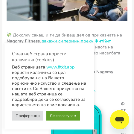
Доколку сакаш и ти да бидеш дел од приказната на
Nagomy Fitness
,
закажи си термин преку
ФитКит
апликацијата
и посети го студиото што се наоѓа на
адреса „Александар Мартулков” број 2А во населбата
Оваа веб страна користи
Хром во Скопје.
колачиња (cookies)
Веб страницата
www.fitkit.app
За да бидеш во тек со сите новости на Nagomy
користи колачиња со цел
Fitness:
подобрување на Вашето
корисничко искуство и следење на
посетите. Со Вашето присуство на
Следи ги на Инстаграм:
@nagomyfitness
нашата веб страница се
подразбира дека се согласувате за
Ф
користењето на овие колачиња.
ит
Ки
Преференци
Се согласувам
т
e
ап
ли