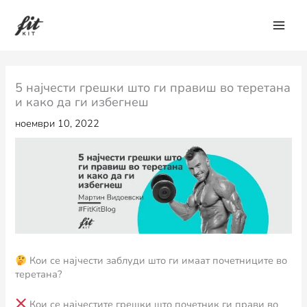
Skip
to
content
5 најчести грешки што ги правиш во теретана
и како да ги избегнеш
ноември 10, 2022
Кои се најчести заблуди што ги имаат почетниците во
теретана?
Кои се најчестите грешки што почетник ги прави во