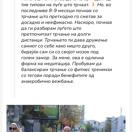
тие типови на луѓе што трчаат.
Но, во
последниве 8-9 месеци почнав со
трчање што претходно го сметав за
досадно и неефикасно. Наскоро, почнав
да ги разбирам луѓето што
претпочитаат трчање на долги
дистанци. Трчањето ти дава дружење
самиот со себе како ништо друго,
бидејќи сам си со својот мозок под
голем замор. За мене, ова е одлична
форма на медитација. Пробувам да
балансирам трчање со фитнес тренинзи
со тегови поради бенефитите од
анаеробично вежбање.