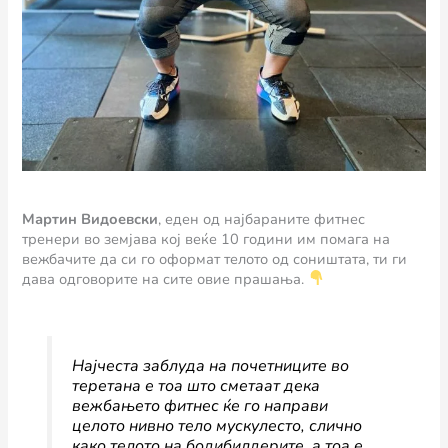
Мартин Видоевски
, еден од најбараните фитнес
тренери во земјава кој веќе 10 години им помага на
вежбачите да си го оформат телото од соништата, ти ги
дава одговорите на сите овие прашања.
Најчеста заблуда на почетниците во
теретана е тоа што сметаат дека
вежбањето фитнес ќе го направи
целото нивно тело мускулесто, слично
како телото на бодибилдерите, а тоа е