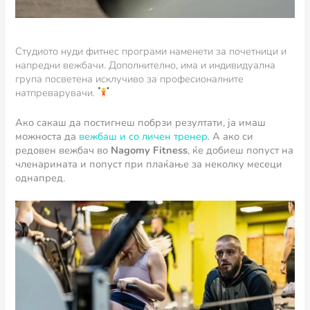
Студиото нуди фитнес програми наменети за почетници и
напредни вежбачи. Дополнително, има и индивидуална
група посветена исклучиво за професионалните
натпреварувачи.
Ако сакаш да постигнеш побрзи резултати, ја имаш
можноста да
вежбаш и со личен тренер
. А ако си
редовен вежбач во
Nagomy Fitness
, ќе добиеш попуст на
членарината и попуст при плаќање за неколку месеци
однапред.