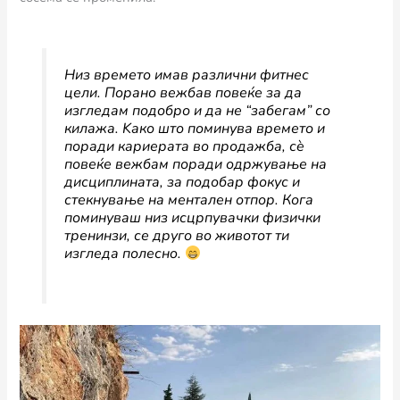
Низ времето имав различни фитнес
цели. Порано вежбав повеќе за да
изгледам подобро и да не “забегам” со
килажа. Kако што поминува времето и
поради кариерата во продажба, сè
повеќе вежбам поради одржување на
дисциплината, за подобар фокус и
стекнување на ментален отпор. Кога
поминуваш низ исцрпувачки физички
тренинзи, се друго во животот ти
изгледа полеснo.