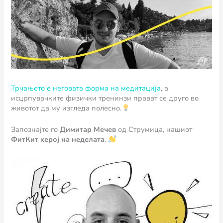
Трчањето е неговата форма на медитација
, а
исцрпувачките физички тренинзи прават се друго во
животот да му изгледа полесно.
Запознајте го
Димитар Мечев
од Струмица, нашиот
ФитКит херој на неделата
.