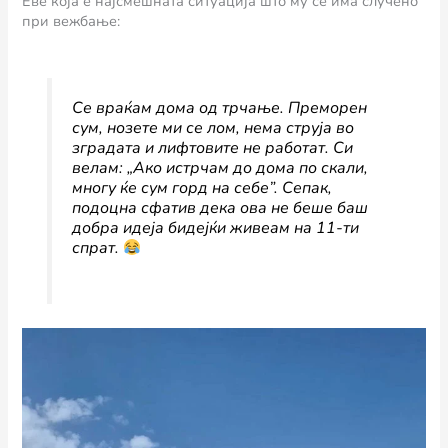
Еве која е најсмешната ситуација што му се има случено
при вежбање:
Се враќам дома од трчање. Преморен
сум, нозете ми се лом, нема струја во
зградата и лифтовите не работат. Си
велам: „Aко истрчам до дома по скали,
многу ќе сум горд на себе”. Сепак,
подоцна сфатив дека ова не беше баш
добра идеја бидејќи живеам на 11-ти
спрат.