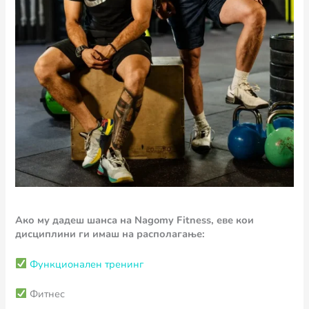
Ако му дадеш шанса на Nagomy Fitness, еве кои
дисциплини ги имаш на располагање:
Функционален тренинг
Фитнес