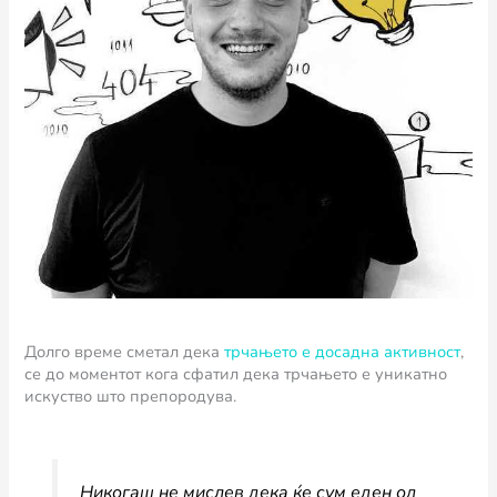
Долго време сметал дека
трчањето е досадна активност
,
се до моментот кога сфатил дека трчањето е уникатно
искуство што препородува.
Никогаш не мислев дека ќе сум еден од