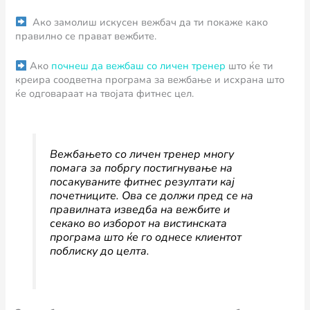
Ако замолиш искусен вежбач да ти покаже како
правилно се прават вежбите.
Ако
почнеш да вежбаш со личен тренер
што ќе ти
креира соодветна програма за вежбање и исхрана што
ќе одговараат на твојата фитнес цел.
Вежбањето со личен тренер многу
помага за побргу постигнување на
посакуваните фитнес резултати кај
почетниците. Ова се должи пред се на
правилната изведба на вежбите и
секако во изборот на вистинската
програма што ќе го однесе клиентот
поблиску до целта.