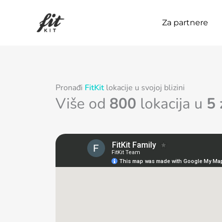
Пређи
на
Za partnere
садржај
Pronađi
FitKit
lokacije u svojoj blizini
Više od
800
lokacija u
5 