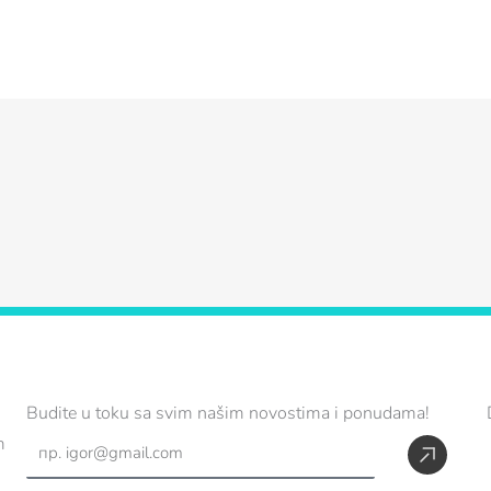
Budite u toku sa svim našim novostima i ponudama!
Пред
Email
m