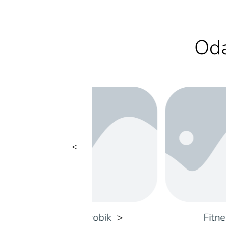
Oda
Aerobik
Fitnes