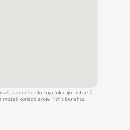
aš, izabereš bilo koju lokaciju i istražiš
ožeš koristiti svoje FitKit benefite.