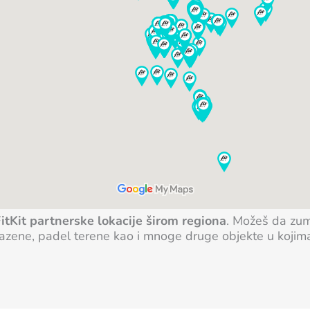
itKit partnerske lokacije širom regiona
.
Možeš da zumir
bazene, padel terene kao i mnoge druge objekte u kojima m