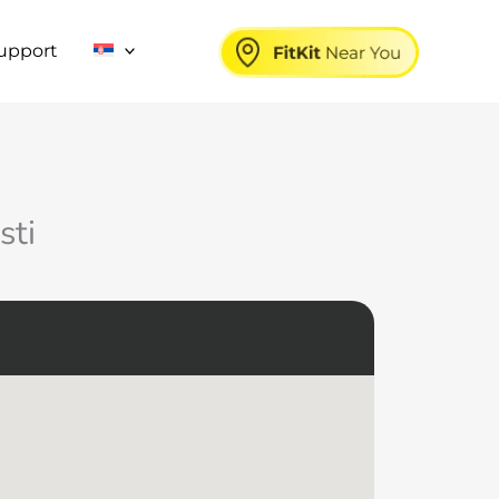
upport
sti