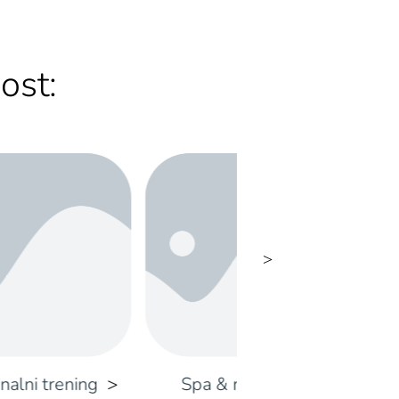
ost:
Spa & masaže
Joga