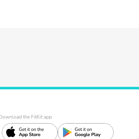
Download the FitKit app
ати