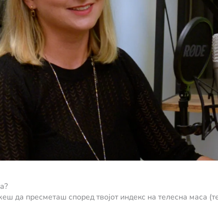
а?
ш да пресметаш според твојот индекс на телесна маса (те