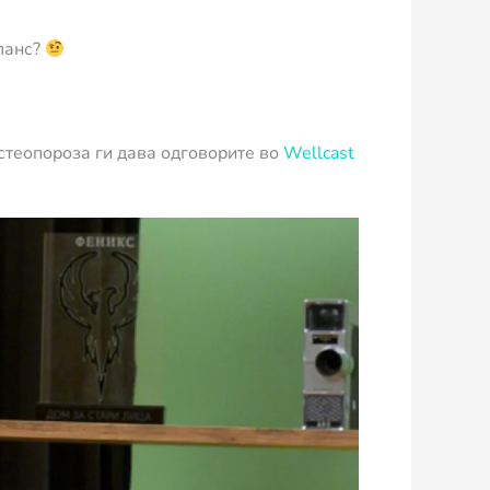
ланс?
остеопороза ги дава одговорите во
Wellcast