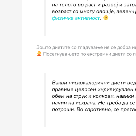
на телото во раст и развој и за
возраст со многу овошје, зеленч
физичка активност
.
Зошто диетите со гладување не се добра и
Посегнувањето по екстремни диети со 
Вакви нискокалорични диети ведн
правиме целосен индивидуален пр
обем на струк и колкови, навики
начин на исхрана. Не треба да се
потроши. Во спротивно, се претв