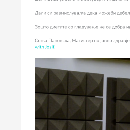
Дали си размислувал/а дека можеби дебе
Зошто диетите со гладување не се добра и
Соња Пановска, Магистер по јавно здравје,
with Josif
.