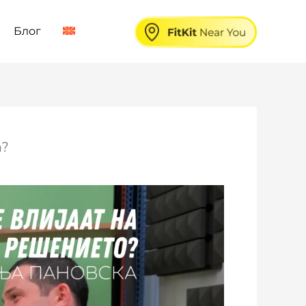
Блог
а?