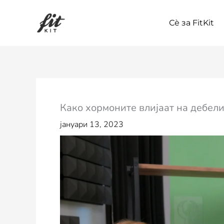
Skip
to
Сѐ за FitKit
content
Како хормоните влијаат на дебели
јануари 13, 2023