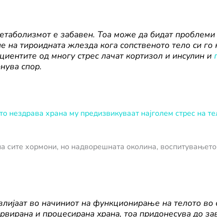
етаболизмот е забавен. Тоа може да бидат проблеми
 на тироидната жлезда кога сопственото тело си го н
ациентите од многу стрес лачат кортизол и инсулин и
анува спор.
о нездрава храна му предизвикуваат најголем стрес на те
а сите хормони, но надворешната околина, воспитувањето
влијаат во начиниот на функционирање на телото во 
ервирана и процесирана храна, тоа придонесува до за