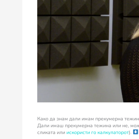
Како да знам дали имам прекумерна тежин
Дали имаш прекумерна тежина или не, може
сликата или
искористи го калкулаторот
).