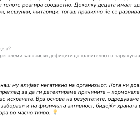
тоа телото реагира соодветно. Доколку децата имаат з
ук, мешунки, житарици, тогаш правилно ќе се развива
деја?
преголеми калориски дефицити дополнително го нарушуваа
аш му влијаат негативно на организмот. Кога ни доа
еглед за да ги детектираме причините – хормонален 
 во исхраната. Врз основа на резултатите, одредуваме
 заборави и на физичката активност, бидејќи храната ш
ора во масно ткиво.