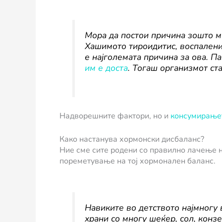
Мора да постои причина зошто м
Хашимото тироидитис, воспаление
е најголемата причина за ова. П
им е доста
. Тогаш организмот ст
Надворешните фактори, но и
консумирањет
Како настанува хормонски дисбаланс?
Ние сме сите родени со правилно лачење н
пореметување на тој хормонален баланс.
Навиките во детството најмногу 
храни со многу шеќер, сол, конз