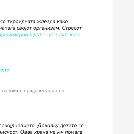
 со тироидната жлезда како
апаѓа својот организам. Стресот
прекумерно јадат – не знаат кога
лото
.
, навиките придонесуваат во
секојдневието. Доколку детето се
висност. Оваа храна не му помага