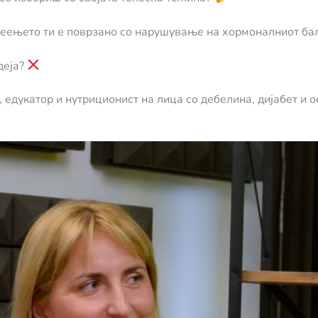
леењето ти е поврзано со нарушување на хормоналниот ба
деја?
 едукатор и нутриционист на лица со дебелина, дијабет и 