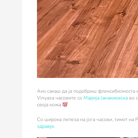
Ако сакаш да ја подобриш флексибилноста н
Vinyasa часовите со
Марија Јанакиевска
во 
своја кожа
Со широка лепеза на јога часови, тимот на P
здравје
.