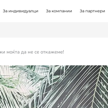
За индивидуалци
За компании
За партнери
ежи моќта да не се откажеме!