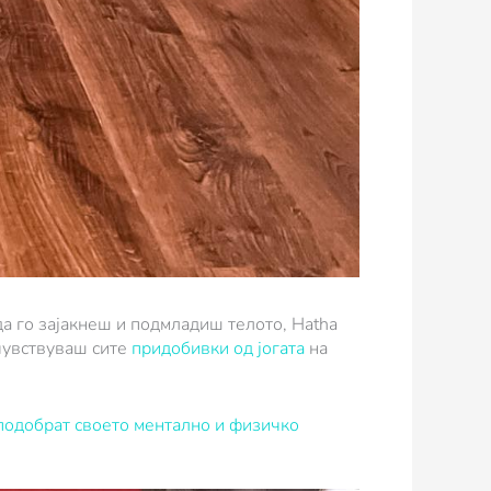
да го зајакнеш и подмладиш телото, Hatha
очувствуваш сите
придобивки од јогата
на
 подобрат своето ментално и физичко