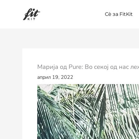
Skip
to
Сѐ за FitKit
content
Марија од Pure: Во секој од нас л
април 19, 2022