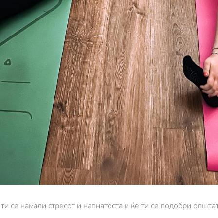
 ти се намали стресот и напнатоста и ќе ти се подобри општа