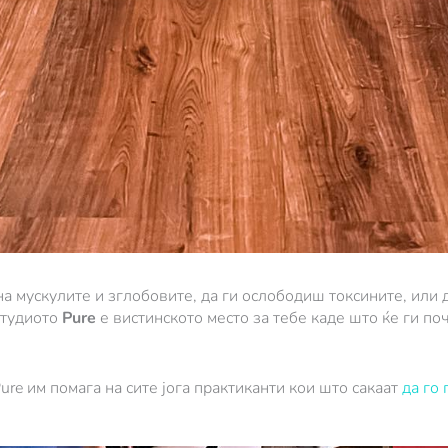
а мускулите и зглобовите, да ги ослободиш токсините, или 
студиото
Pure
е вистинското место за тебе каде што ќе ги п
ure им помага на сите јога практиканти кои што сакаат
да го